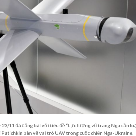
3/11 đã đăng bài với tiêu đề “Lực lượng vũ trang Nga cần loạ
 Putichkin bàn về vai trò UAV trong cuộc chiến Nga-Ukraine.