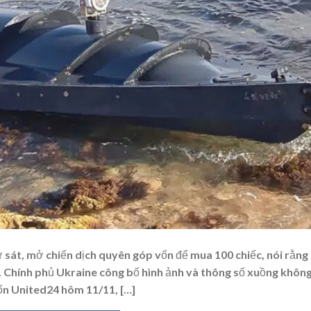
 sát, mở chiến dịch quyên góp vốn để mua 100 chiếc, nói rằng
n”. Chính phủ Ukraine công bố hình ảnh và thông số xuồng khôn
vốn United24 hôm 11/11, […]