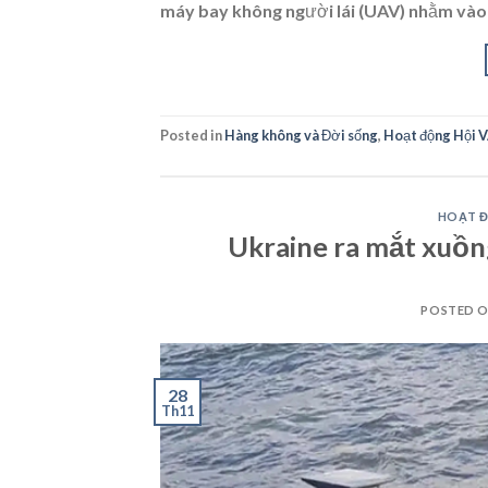
máy bay không người lái (UAV) nhằm vào 
Posted in
Hàng không và Đời sống
,
Hoạt động Hội 
HOẠT Đ
Ukraine ra mắt xuồng
POSTED 
28
Th11