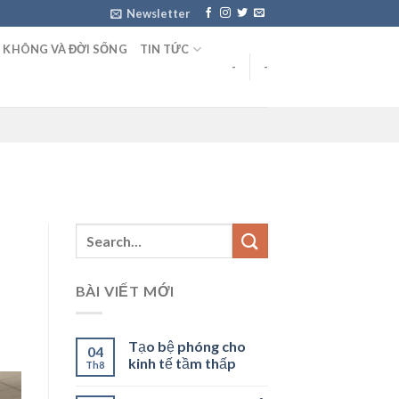
Newsletter
 KHÔNG VÀ ĐỜI SỐNG
TIN TỨC
-
-
BÀI VIẾT MỚI
Tạo bệ phóng cho
04
kinh tế tầm thấp
Th8