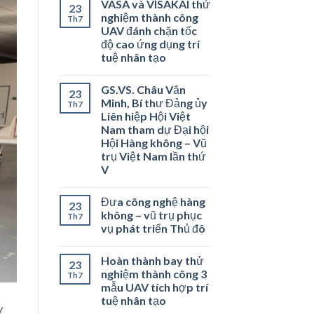
VASA và VISAKAI thử
23
nghiệm thành công
Th7
UAV đánh chặn tốc
độ cao ứng dụng trí
tuệ nhân tạo
GS.VS. Châu Văn
23
Minh, Bí thư Đảng ủy
Th7
Liên hiệp Hội Việt
Nam tham dự Đại hội
Hội Hàng không – Vũ
trụ Việt Nam lần thứ
V
Đưa công nghệ hàng
23
không – vũ trụ phục
Th7
vụ phát triển Thủ đô
Hoàn thành bay thử
23
nghiệm thành công 3
Th7
mẫu UAV tích hợp trí
tuệ nhân tạo
y