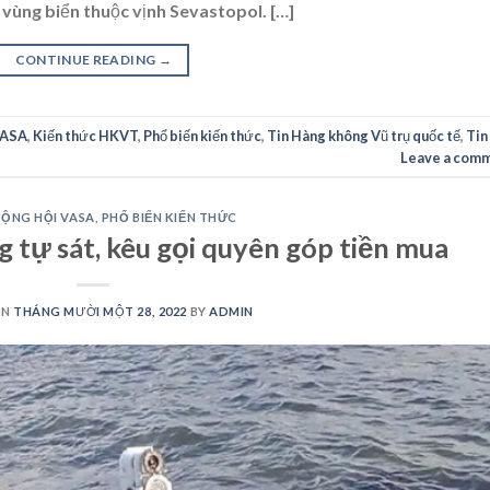
vùng biển thuộc vịnh Sevastopol. […]
CONTINUE READING
→
VASA
,
Kiến thức HKVT
,
Phổ biến kiến thức
,
Tin Hàng không Vũ trụ quốc tế
,
Tin
Leave a com
ỘNG HỘI VASA
,
PHỔ BIẾN KIẾN THỨC
 tự sát, kêu gọi quyên góp tiền mua
ON
THÁNG MƯỜI MỘT 28, 2022
BY
ADMIN