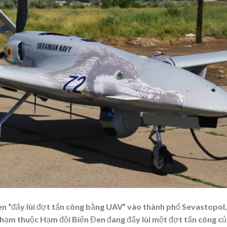
n “đẩy lùi đợt tấn công bằng UAV” vào thành phố Sevastopol,
 hạm thuộc Hạm đội Biển Đen đang đẩy lùi một đợt tấn công c