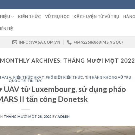
THIỆU
KIẾN THỨC
VŨ TRỤ HỌC
KỂ CHUYỆN TỪ VŨ TRỤ
HÀNG
IÊN HỆ
INFO@VASA.COM.VN
+84 922686868 (MS NGỌC)
MONTHLY ARCHIVES:
THÁNG MƯỜI MỘT 2022
I VASA
,
KIẾN THỨC HKVT
,
PHỔ BIẾN KIẾN THỨC
,
TIN HÀNG KHÔNG VŨ TRỤ
QUỐC TẾ
,
TIN TỨC
rợ UAV từ Luxembourg, sử dụng pháo
MARS II tấn công Donetsk
ON
THÁNG MƯỜI MỘT 28, 2022
BY
ADMIN