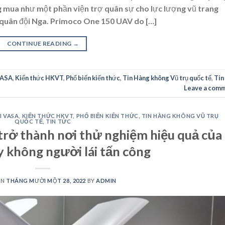
 mua như một phần viện trợ quân sự cho lực lượng vũ trang
 quân đội Nga. Primoco One 150 UAV do […]
CONTINUE READING
→
VASA
,
Kiến thức HKVT
,
Phổ biến kiến thức
,
Tin Hàng không Vũ trụ quốc tế
,
Tin
Leave a com
I VASA
,
KIẾN THỨC HKVT
,
PHỔ BIẾN KIẾN THỨC
,
TIN HÀNG KHÔNG VŨ TRỤ
QUỐC TẾ
,
TIN TỨC
rở thành nơi thử nghiệm hiệu quả của
y không người lái tấn công
ON
THÁNG MƯỜI MỘT 28, 2022
BY
ADMIN