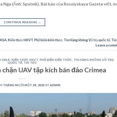
a Nga (Ảnh: Sputnik). Bài báo của Rossiyskaya Gazeta viết, 
CONTINUE READING
→
VASA
,
Kiến thức HKVT
,
Phổ biến kiến thức
,
Tin Hàng không Vũ trụ quốc tế
,
Tin
Leave a com
I VASA
,
KIẾN THỨC HKVT
,
PHỔ BIẾN KIẾN THỨC
,
TIN HÀNG KHÔNG VŨ TRỤ
QUỐC TẾ
,
TIN TỨC
 chặn UAV tập kích bán đảo Crimea
ON
THÁNG MƯỜI MỘT 28, 2022
BY
ADMIN