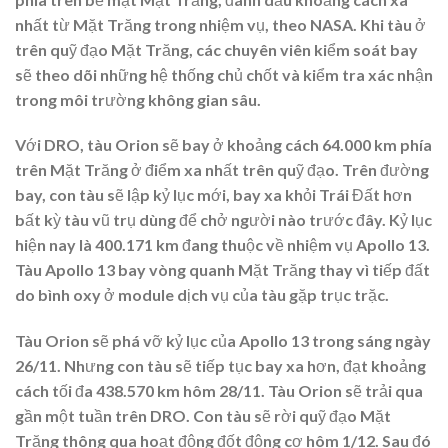
nhất từ Mặt Trăng trong nhiệm vụ, theo NASA. Khi tàu ở
trên quỹ đạo Mặt Trăng, các chuyên viên kiểm soát bay
sẽ theo dõi những hệ thống chủ chốt và kiểm tra xác nhận
trong môi trường không gian sâu.
Với DRO, tàu Orion sẽ bay ở khoảng cách 64.000 km phía
trên Mặt Trăng ở điểm xa nhất trên quỹ đạo. Trên đường
bay, con tàu sẽ lập kỷ lục mới, bay xa khỏi Trái Đất hơn
bất kỳ tàu vũ trụ dùng để chở người nào trước đây. Kỷ lục
hiện nay là 400.171 km đang thuộc về nhiệm vụ Apollo 13.
Tàu Apollo 13 bay vòng quanh Mặt Trăng thay vì tiếp đất
do bình oxy ở module dịch vụ của tàu gặp trục trặc.
Tàu Orion sẽ phá vỡ kỷ lục của Apollo 13 trong sáng ngày
26/11. Nhưng con tàu sẽ tiếp tục bay xa hơn, đạt khoảng
cách tối đa 438.570 km hôm 28/11. Tàu Orion sẽ trải qua
gần một tuần trên DRO. Con tàu sẽ rời quỹ đạo Mặt
Trăng thông qua hoạt động đốt động cơ hôm 1/12. Sau đó