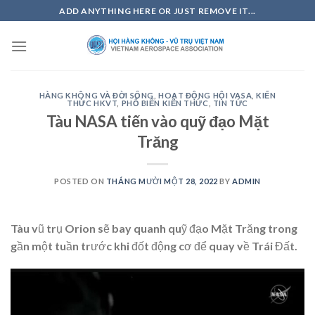
Skip
ADD ANYTHING HERE OR JUST REMOVE IT...
to
content
HÀNG KHÔNG VÀ ĐỜI SỐNG
,
HOẠT ĐỘNG HỘI VASA
,
KIẾN
THỨC HKVT
,
PHỔ BIẾN KIẾN THỨC
,
TIN TỨC
Tàu NASA tiến vào quỹ đạo Mặt
Trăng
POSTED ON
THÁNG MƯỜI MỘT 28, 2022
BY
ADMIN
Tàu vũ trụ Orion sẽ bay quanh quỹ đạo Mặt Trăng trong
gần một tuần trước khi đốt động cơ để quay về Trái Đất.