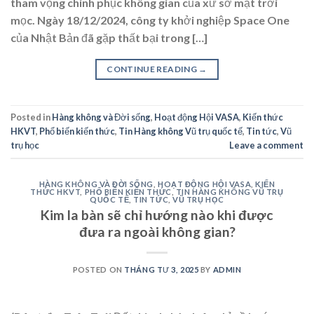
tham vọng chinh phục không gian của xứ sở mặt trời
mọc. Ngày 18/12/2024, công ty khởi nghiệp Space One
của Nhật Bản đã gặp thất bại trong […]
CONTINUE READING
→
Posted in
Hàng không và Đời sống
,
Hoạt động Hội VASA
,
Kiến thức
HKVT
,
Phổ biến kiến thức
,
Tin Hàng không Vũ trụ quốc tế
,
Tin tức
,
Vũ
trụ học
Leave a comment
HÀNG KHÔNG VÀ ĐỜI SỐNG
,
HOẠT ĐỘNG HỘI VASA
,
KIẾN
THỨC HKVT
,
PHỔ BIẾN KIẾN THỨC
,
TIN HÀNG KHÔNG VŨ TRỤ
QUỐC TẾ
,
TIN TỨC
,
VŨ TRỤ HỌC
Kim la bàn sẽ chỉ hướng nào khi được
đưa ra ngoài không gian?
POSTED ON
THÁNG TƯ 3, 2025
BY
ADMIN