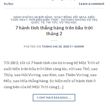
trụ học
Leave a comment
HÀNG KHÔNG VÀ ĐỜI SỐNG
,
HOẠT ĐỘNG HỘI VASA
,
KIẾN
THỨC HKVT
,
PHỔ BIẾN KIẾN THỨC
,
TIN HÀNG KHÔNG VŨ TRỤ
QUỐC TẾ
,
TIN TỨC
,
VŨ TRỤ HỌC
7 hành tinh thẳng hàng trên bầu trời
tháng 2
POSTED ON
THÁNG HAI 28, 2025
BY
ADMIN
Tối 28/2, tất cả 7 hành tinh còn lại trong hệ Mặt Trời sẽ
xuất hiện trên bầu trời đêm cùng lúc, với sao Thổ, sao
Thủy, sao Hải Vương, sao Kim, sao Thiên Vương, sao
Mộc, sao Hỏa thẳng hàng. Sự kiện một số hành tinh ở
cùng bên của hệ Mặt Trời cùng […]
CONTINUE READING
→