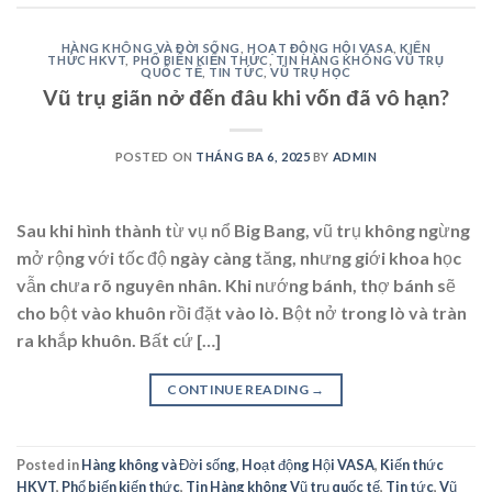
HÀNG KHÔNG VÀ ĐỜI SỐNG
,
HOẠT ĐỘNG HỘI VASA
,
KIẾN
THỨC HKVT
,
PHỔ BIẾN KIẾN THỨC
,
TIN HÀNG KHÔNG VŨ TRỤ
QUỐC TẾ
,
TIN TỨC
,
VŨ TRỤ HỌC
Vũ trụ giãn nở đến đâu khi vốn đã vô hạn?
POSTED ON
THÁNG BA 6, 2025
BY
ADMIN
Sau khi hình thành từ vụ nổ Big Bang, vũ trụ không ngừng
mở rộng với tốc độ ngày càng tăng, nhưng giới khoa học
vẫn chưa rõ nguyên nhân. Khi nướng bánh, thợ bánh sẽ
cho bột vào khuôn rồi đặt vào lò. Bột nở trong lò và tràn
ra khắp khuôn. Bất cứ […]
CONTINUE READING
→
Posted in
Hàng không và Đời sống
,
Hoạt động Hội VASA
,
Kiến thức
HKVT
,
Phổ biến kiến thức
,
Tin Hàng không Vũ trụ quốc tế
,
Tin tức
,
Vũ