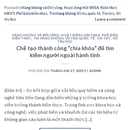
Posted in
Hàng không và Đời sống
,
Hoạt động Hội VASA
,
Kiến thức
HKVT
,
Phổ biến kiến thức
,
Tin Hàng không Vũ trụ quốc tế
,
Tin tức
,
Vũ
trụ học
Leave a comment
HÀNG KHÔNG VÀ ĐỜI SỐNG
,
HOẠT ĐỘNG HỘI VASA
,
PHỔ BIẾN
KIẾN THỨC
,
TIN HÀNG KHÔNG VŨ TRỤ QUỐC TẾ
,
TIN TỨC
,
VŨ
TRỤ HỌC
Chế tạo thành công “chìa khóa” để tìm
kiếm người ngoài hành tinh
POSTED ON
THÁNG HAI 27, 2025
BY
ADMIN
(Dân trí) – Sự kết hợp giữa vật liệu quý hiếm và công
nghệ tiên tiến đang dần biến những ý tưởng khoa học
viễn tưởng thành hiện thực. Trong lĩnh vực khoa học và
công nghệ, việc phát hiện và khuếch đại các tín hiệu từ
không gian sâu luôn là một thách thức […]