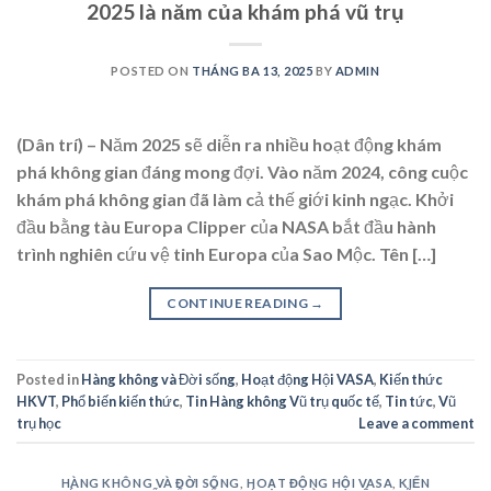
2025 là năm của khám phá vũ trụ
POSTED ON
THÁNG BA 13, 2025
BY
ADMIN
(Dân trí) – Năm 2025 sẽ diễn ra nhiều hoạt động khám
phá không gian đáng mong đợi. Vào năm 2024, công cuộc
khám phá không gian đã làm cả thế giới kinh ngạc. Khởi
đầu bằng tàu Europa Clipper của NASA bắt đầu hành
trình nghiên cứu vệ tinh Europa của Sao Mộc. Tên […]
CONTINUE READING
→
Posted in
Hàng không và Đời sống
,
Hoạt động Hội VASA
,
Kiến thức
HKVT
,
Phổ biến kiến thức
,
Tin Hàng không Vũ trụ quốc tế
,
Tin tức
,
Vũ
trụ học
Leave a comment
HÀNG KHÔNG VÀ ĐỜI SỐNG
,
HOẠT ĐỘNG HỘI VASA
,
KIẾN