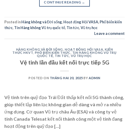
CONTINUE READING
→
Posted in
Hàng không và Đời sống
,
Hoạt động Hội VASA
,
Phổ biến kiến
thức
,
Tin Hàng không Vũ trụ quốc tế
,
Tin tức
,
Vũ trụ học
Leave a comment
HÀNG KHÔNG VÀ ĐỜI SỐNG
,
HOẠT ĐỘNG HỘI VASA
,
KIẾN
THỨC HKVT
,
PHỔ BIẾN KIẾN THỨC
,
TIN HÀNG KHÔNG VŨ TRỤ
QUỐC TẾ
,
TIN TỨC
,
VŨ TRỤ HỌC
Vệ tinh lần đầu kết nối trực tiếp 5G
POSTED ON
THÁNG HAI 20, 2025
BY
ADMIN
Vệ tinh trên quỹ đạo Trái Đất thấp kết nối 5G thành công,
giúp thiết lập liên lạc không gian dễ dàng và mở ra nhiều
ứng dụng. Cơ quan Vũ trụ châu Âu (ESA) và công ty vệ
tinh Canada Telesat kết nối thành công một vệ tinh đang
hoạt động trên quỹ đạo […]