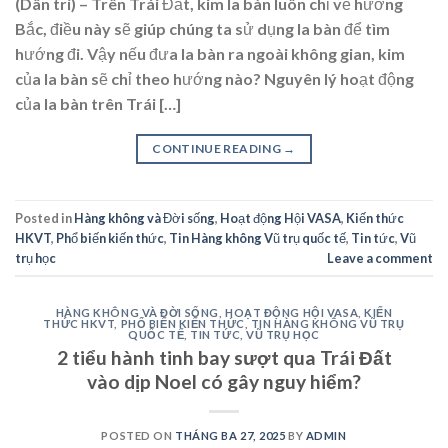
(Dân trí) – Trên Trái Đất, kim la bàn luôn chỉ về hướng
Bắc, điều này sẽ giúp chúng ta sử dụng la bàn để tìm
hướng đi. Vậy nếu đưa la bàn ra ngoài không gian, kim
của la bàn sẽ chỉ theo hướng nào? Nguyên lý hoạt động
của la bàn trên Trái […]
CONTINUE READING
→
Posted in
Hàng không và Đời sống
,
Hoạt động Hội VASA
,
Kiến thức
HKVT
,
Phổ biến kiến thức
,
Tin Hàng không Vũ trụ quốc tế
,
Tin tức
,
Vũ
trụ học
Leave a comment
HÀNG KHÔNG VÀ ĐỜI SỐNG
,
HOẠT ĐỘNG HỘI VASA
,
KIẾN
THỨC HKVT
,
PHỔ BIẾN KIẾN THỨC
,
TIN HÀNG KHÔNG VŨ TRỤ
QUỐC TẾ
,
TIN TỨC
,
VŨ TRỤ HỌC
2 tiểu hành tinh bay sượt qua Trái Đất
vào dịp Noel có gây nguy hiểm?
POSTED ON
THÁNG BA 27, 2025
BY
ADMIN