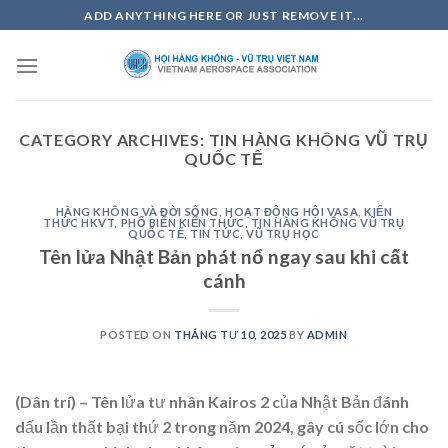
Skip
ADD ANYTHING HERE OR JUST REMOVE IT...
to
content
CATEGORY ARCHIVES:
TIN HÀNG KHÔNG VŨ TRỤ
QUỐC TẾ
HÀNG KHÔNG VÀ ĐỜI SỐNG
,
HOẠT ĐỘNG HỘI VASA
,
KIẾN
THỨC HKVT
,
PHỔ BIẾN KIẾN THỨC
,
TIN HÀNG KHÔNG VŨ TRỤ
QUỐC TẾ
,
TIN TỨC
,
VŨ TRỤ HỌC
Tên lửa Nhật Bản phát nổ ngay sau khi cất
cánh
POSTED ON
THÁNG TƯ 10, 2025
BY
ADMIN
(Dân trí) – Tên lửa tư nhân Kairos 2 của Nhật Bản đánh
dấu lần thất bại thứ 2 trong năm 2024, gây cú sốc lớn cho