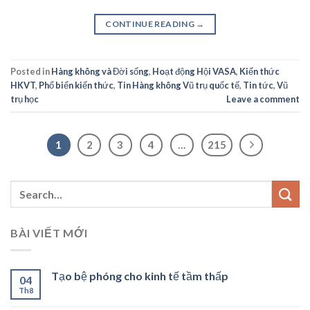
CONTINUE READING
→
Posted in
Hàng không và Đời sống
,
Hoạt động Hội VASA
,
Kiến thức
HKVT
,
Phổ biến kiến thức
,
Tin Hàng không Vũ trụ quốc tế
,
Tin tức
,
Vũ
trụ học
Leave a comment
1
2
3
4
…
215
BÀI VIẾT MỚI
Tạo bệ phóng cho kinh tế tầm thấp
04
Th8