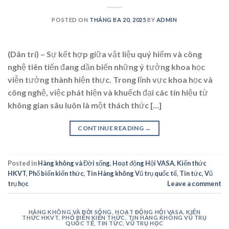
POSTED ON
THÁNG BA 20, 2025
BY
ADMIN
(Dân trí) – Sự kết hợp giữa vật liệu quý hiếm và công
nghệ tiên tiến đang dần biến những ý tưởng khoa học
viễn tưởng thành hiện thực. Trong lĩnh vực khoa học và
công nghệ, việc phát hiện và khuếch đại các tín hiệu từ
không gian sâu luôn là một thách thức […]
CONTINUE READING
→
Posted in
Hàng không và Đời sống
,
Hoạt động Hội VASA
,
Kiến thức
HKVT
,
Phổ biến kiến thức
,
Tin Hàng không Vũ trụ quốc tế
,
Tin tức
,
Vũ
trụ học
Leave a comment
HÀNG KHÔNG VÀ ĐỜI SỐNG
,
HOẠT ĐỘNG HỘI VASA
,
KIẾN
THỨC HKVT
,
PHỔ BIẾN KIẾN THỨC
,
TIN HÀNG KHÔNG VŨ TRỤ
QUỐC TẾ
,
TIN TỨC
,
VŨ TRỤ HỌC