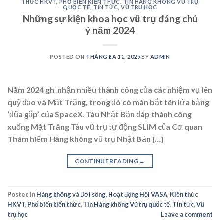
THỨC HKVT
,
PHỔ BIẾN KIẾN THỨC
,
TIN HÀNG KHÔNG VŨ TRỤ
QUỐC TẾ
,
TIN TỨC
,
VŨ TRỤ HỌC
Những sự kiện khoa học vũ trụ đáng chú
ý năm 2024
POSTED ON
THÁNG BA 11, 2025
BY
ADMIN
Năm 2024 ghi nhận nhiều thành công của các nhiệm vụ lên
quỹ đạo và Mặt Trăng, trong đó có màn bắt tên lửa bằng
‘đũa gắp’ của SpaceX. Tàu Nhật Bản đáp thành công
xuống Mặt Trăng Tàu vũ trụ tự động SLIM của Cơ quan
Thám hiểm Hàng không vũ trụ Nhật Bản […]
CONTINUE READING
→
Posted in
Hàng không và Đời sống
,
Hoạt động Hội VASA
,
Kiến thức
HKVT
,
Phổ biến kiến thức
,
Tin Hàng không Vũ trụ quốc tế
,
Tin tức
,
Vũ
trụ học
Leave a comment