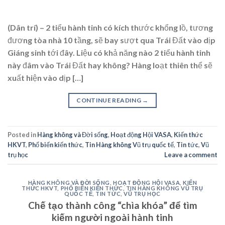
(Dân trí) – 2 tiểu hành tinh có kích thước khổng lồ, tương
đương tòa nhà 10 tầng, sẽ bay sượt qua Trái Đất vào dịp
Giáng sinh tới đây. Liệu có khả năng nào 2 tiểu hành tinh
này đâm vào Trái Đất hay không? Hàng loạt thiên thể sẽ
xuất hiện vào dịp […]
CONTINUE READING
→
Posted in
Hàng không và Đời sống
,
Hoạt động Hội VASA
,
Kiến thức
HKVT
,
Phổ biến kiến thức
,
Tin Hàng không Vũ trụ quốc tế
,
Tin tức
,
Vũ
trụ học
Leave a comment
HÀNG KHÔNG VÀ ĐỜI SỐNG
,
HOẠT ĐỘNG HỘI VASA
,
KIẾN
THỨC HKVT
,
PHỔ BIẾN KIẾN THỨC
,
TIN HÀNG KHÔNG VŨ TRỤ
QUỐC TẾ
,
TIN TỨC
,
VŨ TRỤ HỌC
Chế tạo thành công “chìa khóa” để tìm
kiếm người ngoài hành tinh