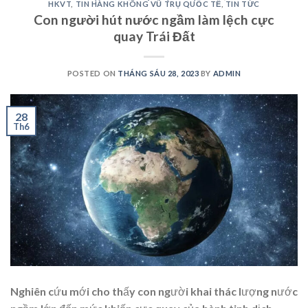
HKVT
,
TIN HÀNG KHÔNG VŨ TRỤ QUỐC TẾ
,
TIN TỨC
Con người hút nước ngầm làm lệch cực
quay Trái Đất
POSTED ON
THÁNG SÁU 28, 2023
BY
ADMIN
28
Th6
Nghiên cứu mới cho thấy con người khai thác lượng nước