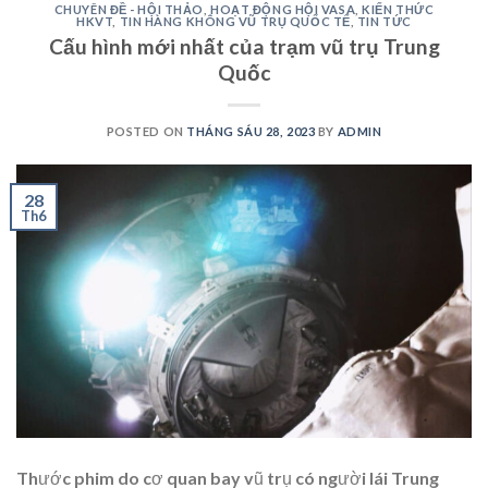
CHUYÊN ĐỀ - HỘI THẢO
,
HOẠT ĐỘNG HỘI VASA
,
KIẾN THỨC
HKVT
,
TIN HÀNG KHÔNG VŨ TRỤ QUỐC TẾ
,
TIN TỨC
Cấu hình mới nhất của trạm vũ trụ Trung
Quốc
POSTED ON
THÁNG SÁU 28, 2023
BY
ADMIN
28
Th6
Thước phim do cơ quan bay vũ trụ có người lái Trung