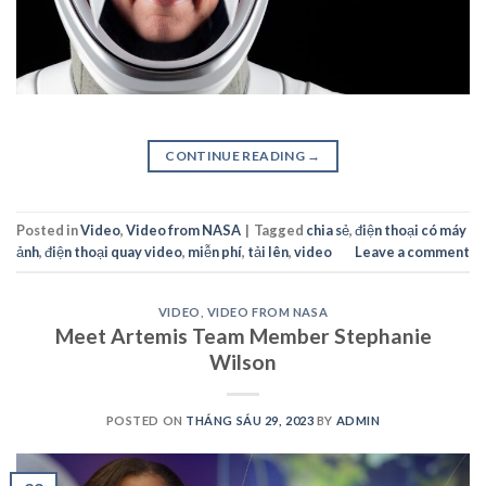
CONTINUE READING
→
Posted in
Video
,
Video from NASA
|
Tagged
chia sẻ
,
điện thoại có máy
ảnh
,
điện thoại quay video
,
miễn phí
,
tải lên
,
video
Leave a comment
VIDEO
,
VIDEO FROM NASA
Meet Artemis Team Member Stephanie
Wilson
POSTED ON
THÁNG SÁU 29, 2023
BY
ADMIN