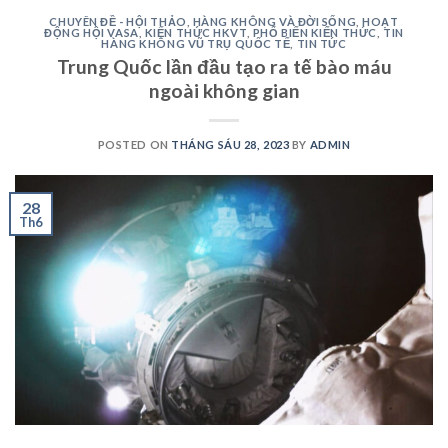
CHUYÊN ĐỀ - HỘI THẢO
,
HÀNG KHÔNG VÀ ĐỜI SỐNG
,
HOẠT
ĐỘNG HỘI VASA
,
KIẾN THỨC HKVT
,
PHỔ BIẾN KIẾN THỨC
,
TIN
HÀNG KHÔNG VŨ TRỤ QUỐC TẾ
,
TIN TỨC
Trung Quốc lần đầu tạo ra tế bào máu
ngoài không gian
POSTED ON
THÁNG SÁU 28, 2023
BY
ADMIN
28
Th6