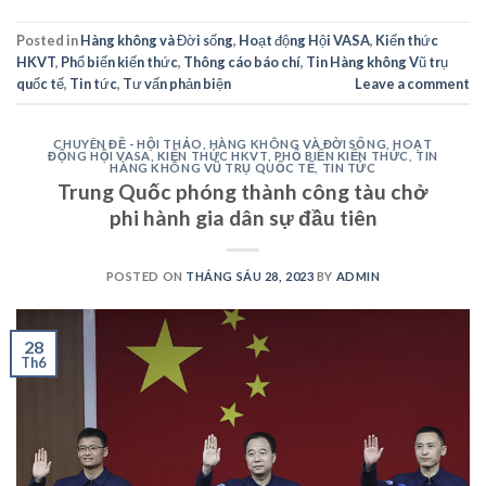
Posted in
Hàng không và Đời sống
,
Hoạt động Hội VASA
,
Kiến thức
HKVT
,
Phổ biến kiến thức
,
Thông cáo báo chí
,
Tin Hàng không Vũ trụ
quốc tế
,
Tin tức
,
Tư vấn phản biện
Leave a comment
CHUYÊN ĐỀ - HỘI THẢO
,
HÀNG KHÔNG VÀ ĐỜI SỐNG
,
HOẠT
ĐỘNG HỘI VASA
,
KIẾN THỨC HKVT
,
PHỔ BIẾN KIẾN THỨC
,
TIN
HÀNG KHÔNG VŨ TRỤ QUỐC TẾ
,
TIN TỨC
Trung Quốc phóng thành công tàu chở
phi hành gia dân sự đầu tiên
POSTED ON
THÁNG SÁU 28, 2023
BY
ADMIN
28
Th6