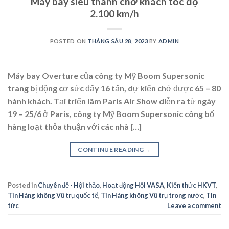
Máy bay siêu thanh chở khách tốc độ
2.100 km/h
POSTED ON
THÁNG SÁU 28, 2023
BY
ADMIN
Máy bay Overture của công ty Mỹ Boom Supersonic
trang bị động cơ sức đẩy 16 tấn, dự kiến chở được 65 – 80
hành khách. Tại triển lãm Paris Air Show diễn ra từ ngày
19 – 25/6 ở Paris, công ty Mỹ Boom Supersonic công bố
hàng loạt thỏa thuận với các nhà […]
CONTINUE READING
→
Posted in
Chuyên đề - Hội thảo
,
Hoạt động Hội VASA
,
Kiến thức HKVT
,
Tin Hàng không Vũ trụ quốc tế
,
Tin Hàng không Vũ trụ trong nước
,
Tin
tức
Leave a comment