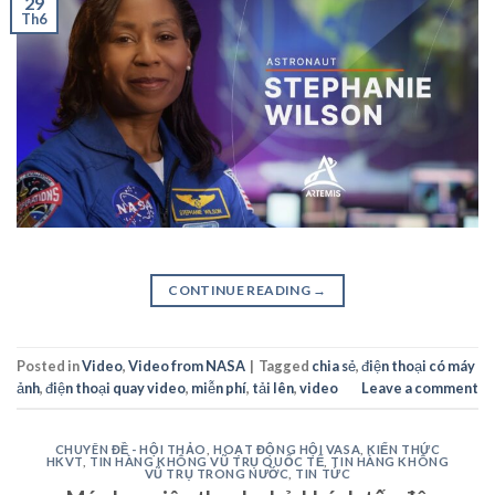
29
Th6
CONTINUE READING
→
Posted in
Video
,
Video from NASA
|
Tagged
chia sẻ
,
điện thoại có máy
ảnh
,
điện thoại quay video
,
miễn phí
,
tải lên
,
video
Leave a comment
CHUYÊN ĐỀ - HỘI THẢO
,
HOẠT ĐỘNG HỘI VASA
,
KIẾN THỨC
HKVT
,
TIN HÀNG KHÔNG VŨ TRỤ QUỐC TẾ
,
TIN HÀNG KHÔNG
VŨ TRỤ TRONG NƯỚC
,
TIN TỨC