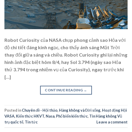
Robot Curiosity của NASA chụp phong cảnh sao Hỏa với
độ chi tiết đáng kinh ngạc, cho thấy ánh sáng Mặt Trời
thay đổi giữa sáng và chiều. Robot Curiosity ghi lại những
hình ảnh đặc biệt hôm 8/4, hay Sol 3.794 (ngày sao Hỏa
thứ 3.794 trong nhiệm vụ của Curiosity), ngay trước khi
[…]
CONTINUE READING
→
Posted in
Chuyên đề - Hội thảo
,
Hàng không và Đời sống
,
Hoạt động Hội
VASA
,
Kiến thức HKVT
,
Nasa
,
Phổ biến kiến thức
,
Tin Hàng không Vũ
trụ quốc tế
,
Tin tức
Leave a comment