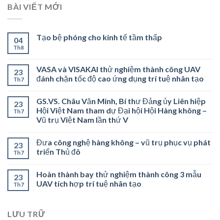
BÀI VIẾT MỚI
Tạo bệ phóng cho kinh tế tầm thấp
04
Th8
VASA và VISAKAI thử nghiệm thành công UAV
23
đánh chặn tốc độ cao ứng dụng trí tuệ nhân tạo
Th7
GS.VS. Châu Văn Minh, Bí thư Đảng ủy Liên hiệp
23
Hội Việt Nam tham dự Đại hội Hội Hàng không –
Th7
Vũ trụ Việt Nam lần thứ V
Đưa công nghệ hàng không – vũ trụ phục vụ phát
23
triển Thủ đô
Th7
Hoàn thành bay thử nghiệm thành công 3 mẫu
23
UAV tích hợp trí tuệ nhân tạo
Th7
LƯU TRỮ