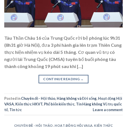
Tàu Thần Châu 16 của Trung Quốc rời bệ phóng lúc 9h31
(8h31 giờ Hà Nội), đưa 3 phi hành gia lên trạm Thiên Cung
thực hiện nhiệm vụ kéo dài 5 tháng. Cơ quan vũ trụ có
người lái Trung Quốc (CMSA) tuyên bố buổi phóng tàu
thành công khoảng 19 phút sau khi […]
CONTINUE READING
→
Posted in
Chuyên đề - Hội thảo
,
Hàng không và Đời sống
,
Hoạt động Hội
VASA
,
Kiến thức HKVT
,
Phổ biến kiến thức
,
Tin Hàng không Vũ trụ quốc
tế
,
Tin tức
Leave a comment
CHUYÊN ĐỀ - HỘI THẢO
,
HOẠT ĐỘNG HỘI VASA
,
KIẾN THỨC