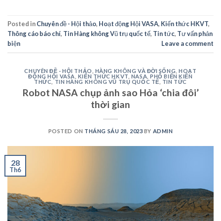
Posted in
Chuyên đề - Hội thảo
,
Hoạt động Hội VASA
,
Kiến thức HKVT
,
Thông cáo báo chí
,
Tin Hàng không Vũ trụ quốc tế
,
Tin tức
,
Tư vấn phản
biện
Leave a comment
CHUYÊN ĐỀ - HỘI THẢO
,
HÀNG KHÔNG VÀ ĐỜI SỐNG
,
HOẠT
ĐỘNG HỘI VASA
,
KIẾN THỨC HKVT
,
NASA
,
PHỔ BIẾN KIẾN
THỨC
,
TIN HÀNG KHÔNG VŨ TRỤ QUỐC TẾ
,
TIN TỨC
Robot NASA chụp ảnh sao Hỏa ‘chia đôi’
thời gian
POSTED ON
THÁNG SÁU 28, 2023
BY
ADMIN
28
Th6