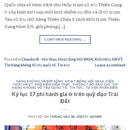
Quốc chia sẻ hôm 14/6 cho thấy trạm vũ trụ Thiên Cung
ở cấu hình mới sau một loạt nhiệm vụ đến và đi từ trạm.
Tàu vũ trụ chở hàng Thiên Châu 5 tách khỏi trạm Thiên
Cung hôm 5/5, giải phóng […]
CONTINUE READING
→
Posted in
Chuyên đề - Hội thảo
,
Hoạt động Hội VASA
,
Kiến thức HKVT
,
Tin Hàng không Vũ trụ quốc tế
,
Tin tức
Leave a comment
HÀNG KHÔNG VÀ ĐỜI SỐNG
,
HOẠT ĐỘNG HỘI VASA
,
KIẾN
THỨC HKVT
,
PHỔ BIẾN KIẾN THỨC
,
THÔNG CÁO BÁO CHÍ
,
TIN
HÀNG KHÔNG VŨ TRỤ QUỐC TẾ
,
TIN TỨC
,
TƯ VẤN PHẢN BIỆN
Kỷ lục 17 phi hành gia ở trên quỹ đạo Trái
Đất
POSTED ON
THÁNG SÁU 28, 2023
BY
ADMIN