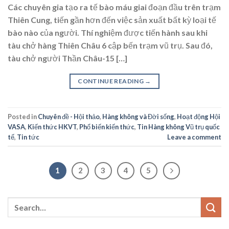
Các chuyên gia tạo ra tế bào máu giai đoạn đầu trên trạm
Thiên Cung, tiến gần hơn đến việc sản xuất bất kỳ loại tế
bào nào của người. Thí nghiệm được tiến hành sau khi
tàu chở hàng Thiên Châu 6 cập bến trạm vũ trụ. Sau đó,
tàu chở người Thần Châu-15 […]
CONTINUE READING
→
Posted in
Chuyên đề - Hội thảo
,
Hàng không và Đời sống
,
Hoạt động Hội
VASA
,
Kiến thức HKVT
,
Phổ biến kiến thức
,
Tin Hàng không Vũ trụ quốc
tế
,
Tin tức
Leave a comment
1
2
3
4
5