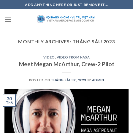
Skip
ADD ANYTHING HERE OR JUST REMOVE IT...
to
content
MONTHLY ARCHIVES:
THÁNG SÁU 2023
VIDEO
,
VIDEO FROM NASA
Meet Megan McArthur, Crew-2 Pilot
POSTED ON
THÁNG SÁU 30, 2023
BY
ADMIN
30
Th6