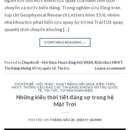
ngầm lớn đến mức khiến cực quay của hành tinh dịch
chuyển và nước biển dâng. Trong nghiên cứu đăng trên
tạp chí Geophysical Research Letters hôm 15/6, nhóm
nhà khoa học phát hiện cực quay (vị trí mà Trái Đất quay
quanh) dịch chuyển khoảng […]
CONTINUE READING
→
Posted in
Chuyên đề - Hội thảo
,
Hoạt động Hội VASA
,
Kiến thức HKVT
,
Tin Hàng không Vũ trụ quốc tế
,
Tin tức
Leave a comment
CHUYÊN ĐỀ - HỘI THẢO
,
HOẠT ĐỘNG HỘI VASA
,
KIẾN THỨC
HKVT
,
THÔNG CÁO BÁO CHÍ
,
TIN HÀNG KHÔNG VŨ TRỤ QUỐC
TẾ
,
TIN TỨC
,
TƯ VẤN PHẢN BIỆN
Những kiểu thời tiết đáng sợ trong hệ
Mặt Trời
POSTED ON
THÁNG SÁU 28, 2023
BY
ADMIN