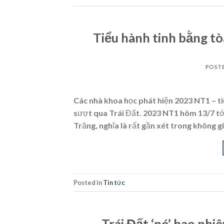
Tiểu hành tinh bằng tò
POST
Các nhà khoa học phát hiện 2023 NT1 – tiể
sượt qua Trái Đất. 2023 NT1 hôm 13/7 tới
Trăng, nghĩa là rất gần xét trong không gi
Posted in
Tin tức
Trái Đất ‘né’ bao nhi