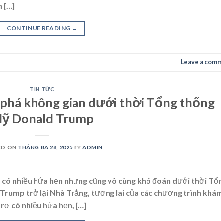
 […]
CONTINUE READING
→
Leave a com
TIN TỨC
phá không gian dưới thời Tổng thống
ỹ Donald Trump
ED ON
THÁNG BA 28, 2025
BY
ADMIN
ẽ có nhiều hứa hẹn nhưng cũng vô cùng khó đoán dưới thời Tổ
rump trở lại Nhà Trắng, tương lai của các chương trình khá
rợ có nhiều hứa hẹn, […]