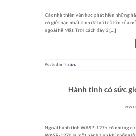
Các nhà thiên văn học phát hiện những hà
có giới hạn nhất định đối với độ lớn của m
ngoài hệ Mặt Trời cách đây 3 […]
Posted in
Tin tức
Hành tinh có sức g
POST
Ngoại hành tinh WASP-127b có những cơn 
WASP-127b là một hành tinh khí khổng lồ 