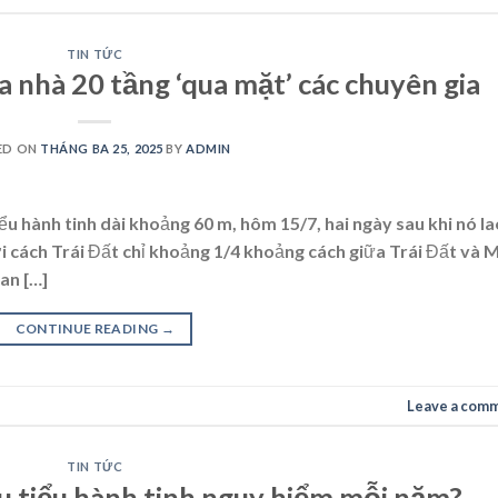
TIN TỨC
a nhà 20 tầng ‘qua mặt’ các chuyên gia
ED ON
THÁNG BA 25, 2025
BY
ADMIN
u hành tinh dài khoảng 60 m, hôm 15/7, hai ngày sau khi nó la
 cách Trái Đất chỉ khoảng 1/4 khoảng cách giữa Trái Đất và 
an […]
CONTINUE READING
→
Leave a com
TIN TỨC
êu tiểu hành tinh nguy hiểm mỗi năm?