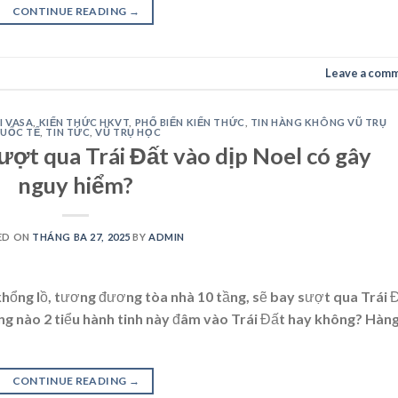
CONTINUE READING
→
Leave a com
I VASA
,
KIẾN THỨC HKVT
,
PHỔ BIẾN KIẾN THỨC
,
TIN HÀNG KHÔNG VŨ TRỤ
UỐC TẾ
,
TIN TỨC
,
VŨ TRỤ HỌC
sượt qua Trái Đất vào dịp Noel có gây
nguy hiểm?
ED ON
THÁNG BA 27, 2025
BY
ADMIN
c khổng lồ, tương đương tòa nhà 10 tầng, sẽ bay sượt qua Trái 
năng nào 2 tiểu hành tinh này đâm vào Trái Đất hay không? Hàn
CONTINUE READING
→