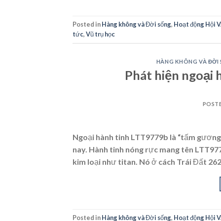
Posted in
Hàng không và Đời sống
,
Hoạt động Hội 
tức
,
Vũ trụ học
HÀNG KHÔNG VÀ ĐỜI
Phát hiện ngoại 
POST
Ngoại hành tinh LTT9779b là “tấm gương” 
nay. Hành tinh nóng rực mang tên LTT977
kim loại như titan. Nó ở cách Trái Đất 26
Posted in
Hàng không và Đời sống
,
Hoạt động Hội 