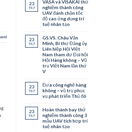
VASA và VISAKAI thử
23
nghiệm thành công
Th7
UAV đánh chặn tốc
độ cao ứng dụng trí
tuệ nhân tạo
ment
GS.VS. Châu Văn
23
Minh, Bí thư Đảng ủy
Th7
Liên hiệp Hội Việt
Nam tham dự Đại hội
Hội Hàng không – Vũ
trụ Việt Nam lần thứ
V
Đưa công nghệ hàng
23
không – vũ trụ phục
Th7
vụ phát triển Thủ đô
ng
Hoàn thành bay thử
23
nghiệm thành công 3
m
Th7
mẫu UAV tích hợp trí
tuệ nhân tạo