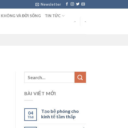
Newsletter
 KHÔNG VÀ ĐỜI SỐNG
TIN TỨC
-
-
BÀI VIẾT MỚI
Tạo bệ phóng cho
04
kinh tế tầm thấp
Th8