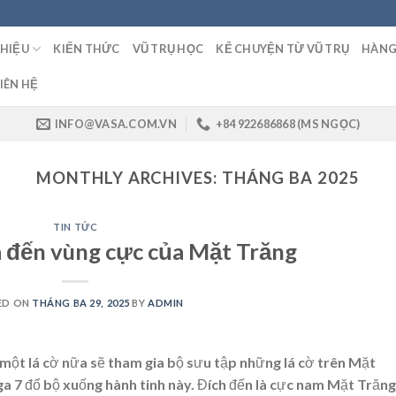
THIỆU
KIẾN THỨC
VŨ TRỤ HỌC
KỂ CHUYỆN TỪ VŨ TRỤ
HÀNG
IÊN HỆ
INFO@VASA.COM.VN
+84 922686868 (MS NGỌC)
MONTHLY ARCHIVES:
THÁNG BA 2025
TIN TỨC
 đến vùng cực của Mặt Trăng
ED ON
THÁNG BA 29, 2025
BY
ADMIN
 một lá cờ nữa sẽ tham gia bộ sưu tập những lá cờ trên Mặt
a 7 đổ bộ xuống hành tinh này. Đích đến là cực nam Mặt Trăng