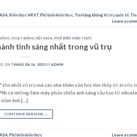
VASA
,
Kiến thức HKVT
,
Phổ biến kiến thức
,
Tin Hàng không Vũ trụ quốc tế
,
Tin
Leave a com
 SỐNG
,
HOẠT ĐỘNG HỘI VASA
,
PHỔ BIẾN KIẾN THỨC
hành tinh sáng nhất trong vũ trụ
ED ON
THÁNG BA 26, 2025
BY
ADMIN
lớn nhất vũ trụ mà các nhà thiên văn học tìm thấy từ trước t
9b có những đám mây phản chiếu ánh sáng cấu tạo từ silicate
2 năm ánh […]
CONTINUE READING
→
VASA
,
Phổ biến kiến thức
Leave a com