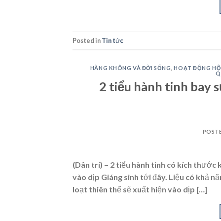
Posted in
Tin tức
HÀNG KHÔNG VÀ ĐỜI SỐNG
,
HOẠT ĐỘNG HỘ
Q
2 tiểu hành tinh bay 
POST
(Dân trí) – 2 tiểu hành tinh có kích thướ
vào dịp Giáng sinh tới đây. Liệu có khả 
loạt thiên thể sẽ xuất hiện vào dịp […]