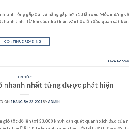
nh tinh rộng gấp đôi và nặng gấp hơn 10 lần sao Mộc nhưng v
ột hành tinh. Từ khi các nhà thiên văn học lần đầu quan sát bên
CONTINUE READING
→
Leave a com
TIN TỨC
ió nhanh nhất từng được phát hiện
ED ON
THÁNG BA 22, 2025
BY
ADMIN
gió tốc độ lên tới 33.000 km/h càn quét quanh xích đạo của n
cách Trái Đất 500 năm ánh sáng khác với bất cứ thứ gì giới th