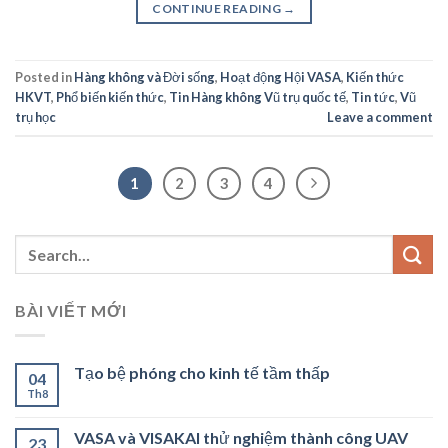
CONTINUE READING
→
Posted in
Hàng không và Đời sống
,
Hoạt động Hội VASA
,
Kiến thức
HKVT
,
Phổ biến kiến thức
,
Tin Hàng không Vũ trụ quốc tế
,
Tin tức
,
Vũ
trụ học
Leave a comment
1
2
3
4
BÀI VIẾT MỚI
Tạo bệ phóng cho kinh tế tầm thấp
04
Th8
VASA và VISAKAI thử nghiệm thành công UAV
23