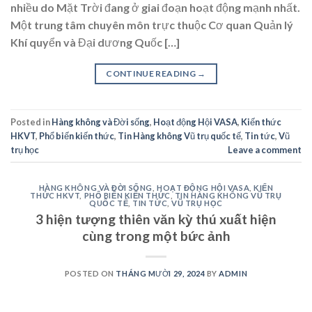
nhiều do Mặt Trời đang ở giai đoạn hoạt động mạnh nhất.
Một trung tâm chuyên môn trực thuộc Cơ quan Quản lý
Khí quyển và Đại dương Quốc […]
CONTINUE READING
→
Posted in
Hàng không và Đời sống
,
Hoạt động Hội VASA
,
Kiến thức
HKVT
,
Phổ biến kiến thức
,
Tin Hàng không Vũ trụ quốc tế
,
Tin tức
,
Vũ
trụ học
Leave a comment
HÀNG KHÔNG VÀ ĐỜI SỐNG
,
HOẠT ĐỘNG HỘI VASA
,
KIẾN
THỨC HKVT
,
PHỔ BIẾN KIẾN THỨC
,
TIN HÀNG KHÔNG VŨ TRỤ
QUỐC TẾ
,
TIN TỨC
,
VŨ TRỤ HỌC
3 hiện tượng thiên văn kỳ thú xuất hiện
cùng trong một bức ảnh
POSTED ON
THÁNG MƯỜI 29, 2024
BY
ADMIN