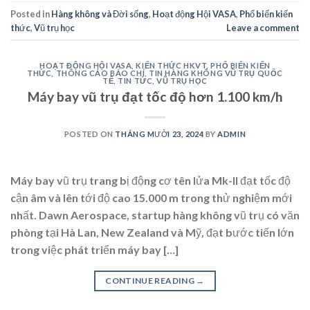
Posted in
Hàng không và Đời sống
,
Hoạt động Hội VASA
,
Phổ biến kiến
thức
,
Vũ trụ học
Leave a comment
HOẠT ĐỘNG HỘI VASA
,
KIẾN THỨC HKVT
,
PHỔ BIẾN KIẾN
THỨC
,
THÔNG CÁO BÁO CHÍ
,
TIN HÀNG KHÔNG VŨ TRỤ QUỐC
TẾ
,
TIN TỨC
,
VŨ TRỤ HỌC
Máy bay vũ trụ đạt tốc độ hơn 1.100 km/h
POSTED ON
THÁNG MƯỜI 23, 2024
BY
ADMIN
Máy bay vũ trụ trang bị động cơ tên lửa Mk-II đạt tốc độ
cận âm và lên tới độ cao 15.000 m trong thử nghiệm mới
nhất. Dawn Aerospace, startup hàng không vũ trụ có văn
phòng tại Hà Lan, New Zealand và Mỹ, đạt bước tiến lớn
trong việc phát triển máy bay […]
CONTINUE READING
→