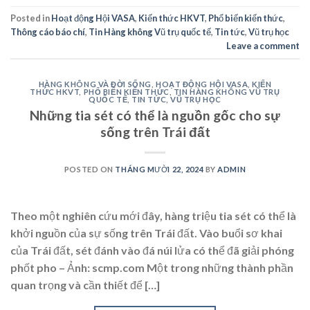
Posted in
Hoạt động Hội VASA
,
Kiến thức HKVT
,
Phổ biến kiến thức
,
Thông cáo báo chí
,
Tin Hàng không Vũ trụ quốc tế
,
Tin tức
,
Vũ trụ học
Leave a comment
HÀNG KHÔNG VÀ ĐỜI SỐNG
,
HOẠT ĐỘNG HỘI VASA
,
KIẾN
THỨC HKVT
,
PHỔ BIẾN KIẾN THỨC
,
TIN HÀNG KHÔNG VŨ TRỤ
QUỐC TẾ
,
TIN TỨC
,
VŨ TRỤ HỌC
Những tia sét có thể là nguồn gốc cho sự
sống trên Trái đất
POSTED ON
THÁNG MƯỜI 22, 2024
BY
ADMIN
Theo một nghiên cứu mới đây, hàng triệu tia sét có thể là
khởi nguồn của sự sống trên Trái đất. Vào buổi sơ khai
của Trái đất, sét đánh vào đá núi lửa có thể đã giải phóng
phốt pho – Ảnh: scmp.com Một trong những thành phần
quan trọng và cần thiết để […]