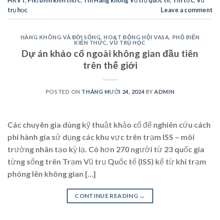
trụ học
Leave a comment
HÀNG KHÔNG VÀ ĐỜI SỐNG
,
HOẠT ĐỘNG HỘI VASA
,
PHỔ BIẾN
KIẾN THỨC
,
VŨ TRỤ HỌC
Dự án khảo cổ ngoài không gian đầu tiên
trên thế giới
POSTED ON
THÁNG MƯỜI 24, 2024
BY
ADMIN
Các chuyên gia dùng kỹ thuật khảo cổ để nghiên cứu cách
phi hành gia sử dụng các khu vực trên trạm ISS – môi
trường nhân tạo kỳ lạ. Có hơn 270 người từ 23 quốc gia
từng sống trên Trạm Vũ trụ Quốc tế (ISS) kể từ khi trạm
phóng lên không gian […]
CONTINUE READING
→