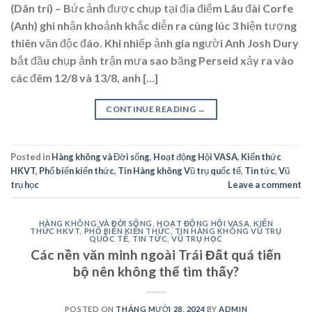
(Dân trí) – Bức ảnh được chụp tại địa điểm Lâu đài Corfe
(Anh) ghi nhận khoảnh khắc diễn ra cùng lúc 3 hiện tượng
thiên văn độc đáo. Khi nhiếp ảnh gia người Anh Josh Dury
bắt đầu chụp ảnh trận mưa sao băng Perseid xảy ra vào
các đêm 12/8 và 13/8, anh […]
CONTINUE READING
→
Posted in
Hàng không và Đời sống
,
Hoạt động Hội VASA
,
Kiến thức
HKVT
,
Phổ biến kiến thức
,
Tin Hàng không Vũ trụ quốc tế
,
Tin tức
,
Vũ
trụ học
Leave a comment
HÀNG KHÔNG VÀ ĐỜI SỐNG
,
HOẠT ĐỘNG HỘI VASA
,
KIẾN
THỨC HKVT
,
PHỔ BIẾN KIẾN THỨC
,
TIN HÀNG KHÔNG VŨ TRỤ
QUỐC TẾ
,
TIN TỨC
,
VŨ TRỤ HỌC
Các nền văn minh ngoài Trái Đất quá tiến
bộ nên không thể tìm thấy?
POSTED ON
THÁNG MƯỜI 28, 2024
BY
ADMIN