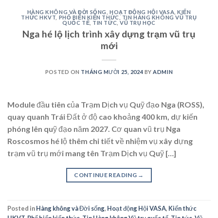
HÀNG KHÔNG VÀ ĐỜI SỐNG
,
HOẠT ĐỘNG HỘI VASA
,
KIẾN
THỨC HKVT
,
PHỔ BIẾN KIẾN THỨC
,
TIN HÀNG KHÔNG VŨ TRỤ
QUỐC TẾ
,
TIN TỨC
,
VŨ TRỤ HỌC
Nga hé lộ lịch trình xây dựng trạm vũ trụ
mới
POSTED ON
THÁNG MƯỜI 25, 2024
BY
ADMIN
Module đầu tiên của Trạm Dịch vụ Quỹ đạo Nga (ROSS),
quay quanh Trái Đất ở độ cao khoảng 400 km, dự kiến
phóng lên quỹ đạo năm 2027. Cơ quan vũ trụ Nga
Roscosmos hé lộ thêm chi tiết về nhiệm vụ xây dựng
trạm vũ trụ mới mang tên Trạm Dịch vụ Quỹ […]
CONTINUE READING
→
Posted in
Hàng không và Đời sống
,
Hoạt động Hội VASA
,
Kiến thức
HKVT
,
Phổ biến kiến thức
,
Tin Hàng không Vũ trụ quốc tế
,
Tin tức
,
Vũ