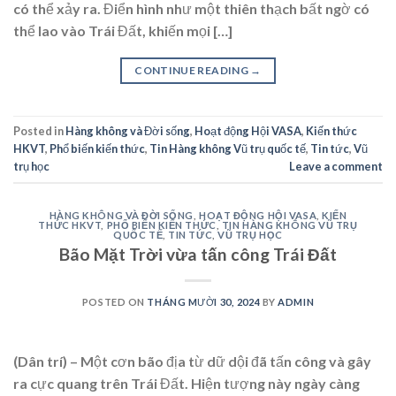
có thể xảy ra. Điển hình như một thiên thạch bất ngờ có
thể lao vào Trái Đất, khiến mọi […]
CONTINUE READING
→
Posted in
Hàng không và Đời sống
,
Hoạt động Hội VASA
,
Kiến thức
HKVT
,
Phổ biến kiến thức
,
Tin Hàng không Vũ trụ quốc tế
,
Tin tức
,
Vũ
trụ học
Leave a comment
HÀNG KHÔNG VÀ ĐỜI SỐNG
,
HOẠT ĐỘNG HỘI VASA
,
KIẾN
THỨC HKVT
,
PHỔ BIẾN KIẾN THỨC
,
TIN HÀNG KHÔNG VŨ TRỤ
QUỐC TẾ
,
TIN TỨC
,
VŨ TRỤ HỌC
Bão Mặt Trời vừa tấn công Trái Đất
POSTED ON
THÁNG MƯỜI 30, 2024
BY
ADMIN
(Dân trí) – Một cơn bão địa từ dữ dội đã tấn công và gây
ra cực quang trên Trái Đất. Hiện tượng này ngày càng