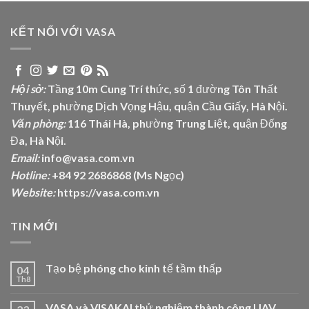
KẾT NỐI VỚI VASA
Hội sở:
Tầng 10m Cung Trí thức, số 1 đường Tôn Thất
Thuyết, phường Dịch Vọng Hậu, quận Cầu Giấy, Hà Nội.
Văn phòng:
116 Thái Hà, phường Trung Liệt, quận Đống
Đa, Hà Nội.
Email:
info@vasa.com.vn
Hotline:
+84 92 2686868 (Ms Ngọc)
Website:
https://vasa.com.vn
TIN MỚI
Tạo bệ phóng cho kinh tế tầm thấp
04
Th8
VASA và VISAKAI thử nghiệm thành công UAV