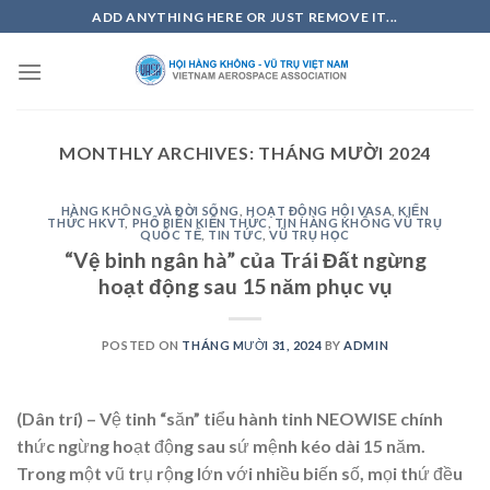
Skip
ADD ANYTHING HERE OR JUST REMOVE IT...
to
content
MONTHLY ARCHIVES:
THÁNG MƯỜI 2024
HÀNG KHÔNG VÀ ĐỜI SỐNG
,
HOẠT ĐỘNG HỘI VASA
,
KIẾN
THỨC HKVT
,
PHỔ BIẾN KIẾN THỨC
,
TIN HÀNG KHÔNG VŨ TRỤ
QUỐC TẾ
,
TIN TỨC
,
VŨ TRỤ HỌC
“Vệ binh ngân hà” của Trái Đất ngừng
hoạt động sau 15 năm phục vụ
POSTED ON
THÁNG MƯỜI 31, 2024
BY
ADMIN
(Dân trí) – Vệ tinh “săn” tiểu hành tinh NEOWISE chính
thức ngừng hoạt động sau sứ mệnh kéo dài 15 năm.
Trong một vũ trụ rộng lớn với nhiều biến số, mọi thứ đều