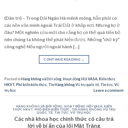
(Dân trí) – Trong Dải Ngân Hà mênh mông, hẳn phải có
các nền văn minh ngoài Trái Đất ở khắp nơi. Nhưng họ ở
đâu? Một nghiên cứu mới cho rằng họ có thể quá tiến bộ
nên chúng ta không thể phát hiện được. Những “chữ ký”
công nghệ Nếu người ngoài hành […]
CONTINUE READING
→
Posted in
Hàng không và Đời sống
,
Hoạt động Hội VASA
,
Kiến thức
HKVT
,
Phổ biến kiến thức
,
Tin Hàng không Vũ trụ quốc tế
,
Tin tức
,
Vũ
trụ học
Leave a comment
HÀNG KHÔNG VÀ ĐỜI SỐNG
,
HOẠT ĐỘNG HỘI VASA
,
KIẾN
THỨC HKVT
,
PHỔ BIẾN KIẾN THỨC
,
TIN HÀNG KHÔNG VŨ TRỤ
QUỐC TẾ
,
TIN TỨC
,
VŨ TRỤ HỌC
Các nhà khoa học chính thức có câu trả
lời về bí ẩn của lõi Mặt Trăng