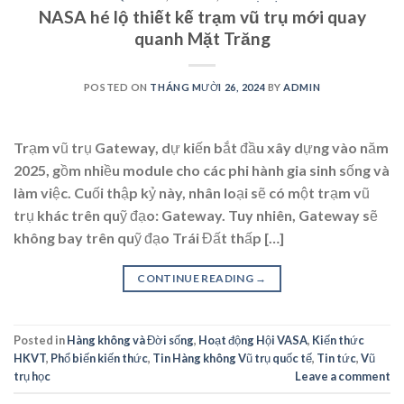
NASA hé lộ thiết kế trạm vũ trụ mới quay
quanh Mặt Trăng
POSTED ON
THÁNG MƯỜI 26, 2024
BY
ADMIN
Trạm vũ trụ Gateway, dự kiến bắt đầu xây dựng vào năm
2025, gồm nhiều module cho các phi hành gia sinh sống và
làm việc. Cuối thập kỷ này, nhân loại sẽ có một trạm vũ
trụ khác trên quỹ đạo: Gateway. Tuy nhiên, Gateway sẽ
không bay trên quỹ đạo Trái Đất thấp […]
CONTINUE READING
→
Posted in
Hàng không và Đời sống
,
Hoạt động Hội VASA
,
Kiến thức
HKVT
,
Phổ biến kiến thức
,
Tin Hàng không Vũ trụ quốc tế
,
Tin tức
,
Vũ
trụ học
Leave a comment