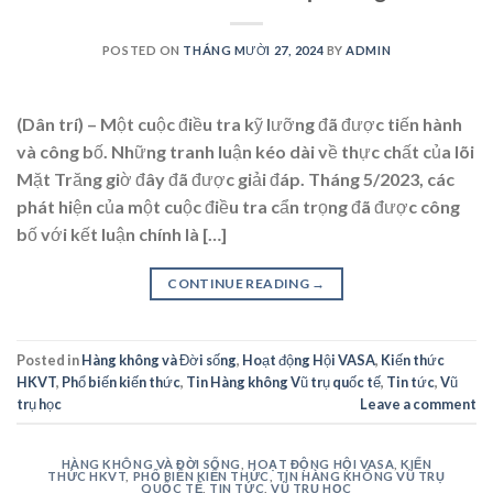
POSTED ON
THÁNG MƯỜI 27, 2024
BY
ADMIN
(Dân trí) – Một cuộc điều tra kỹ lưỡng đã được tiến hành
và công bố. Những tranh luận kéo dài về thực chất của lõi
Mặt Trăng giờ đây đã được giải đáp. Tháng 5/2023, các
phát hiện của một cuộc điều tra cẩn trọng đã được công
bố với kết luận chính là […]
CONTINUE READING
→
Posted in
Hàng không và Đời sống
,
Hoạt động Hội VASA
,
Kiến thức
HKVT
,
Phổ biến kiến thức
,
Tin Hàng không Vũ trụ quốc tế
,
Tin tức
,
Vũ
trụ học
Leave a comment
HÀNG KHÔNG VÀ ĐỜI SỐNG
,
HOẠT ĐỘNG HỘI VASA
,
KIẾN
THỨC HKVT
,
PHỔ BIẾN KIẾN THỨC
,
TIN HÀNG KHÔNG VŨ TRỤ
QUỐC TẾ
,
TIN TỨC
,
VŨ TRỤ HỌC