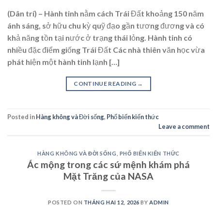
(Dân trí) – Hành tinh nằm cách Trái Đất khoảng 150 năm
ánh sáng, sở hữu chu kỳ quỹ đạo gần tương đương và có
khả năng tồn tại nước ở trạng thái lỏng. Hành tinh có
nhiều đặc điểm giống Trái Đất Các nhà thiên văn học vừa
phát hiện một hành tinh lạnh […]
CONTINUE READING
→
Posted in
Hàng không và Đời sống
,
Phổ biến kiến thức
Leave a comment
HÀNG KHÔNG VÀ ĐỜI SỐNG
,
PHỔ BIẾN KIẾN THỨC
Ác mộng trong các sứ mệnh khám phá
Mặt Trăng của NASA
POSTED ON
THÁNG HAI 12, 2026
BY
ADMIN