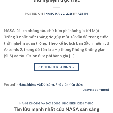
POSTED ON
THÁNG HAI 12, 2026
BY
ADMIN
NASA lùi lịch phóng tàu chở bốn phi hành gia tới Mặt
Trăng ít nhất một tháng do gặp một số vấn đề trong cuộc
thử nghiệm quan trọng. Theo kế hoạch ban đầu, nhiệm vụ
Artemis 2, trong đó tên lửa Hệ thống Phóng Không gian
(SLS) và tàu Orion đưa phi hành gia […]
CONTINUE READING
→
Posted in
Hàng không và Đời sống
,
Phổ biến kiến thức
Leave a comment
HÀNG KHÔNG VÀ ĐỜI SỐNG
,
PHỔ BIẾN KIẾN THỨC
Tên lửa mạnh nhất của NASA sẵn sàng