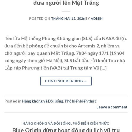
đưa người lên Mặt Trăng
POSTED ON
THÁNG HAI 12, 2026
BY
ADMIN
Tên lửa Hệ thống Phóng Không gian (SLS) của NASA được
đưa đến bệ phóng để chuẩn bị cho Artemis 2, nhiệm vụ
chở người bay quanh Mặt Trăng. 7h04 ngày 17/1 (19h04
cùng ngày theo giờ Hà Nội), SLS bắt đầu rời khỏi Tòa nhà
Lắp ráp Phương tiện (VAB) tại Trung tâm Vũ […]
CONTINUE READING
→
Posted in
Hàng không và Đời sống
,
Phổ biến kiến thức
Leave a comment
HÀNG KHÔNG VÀ ĐỜI SỐNG
,
PHỔ BIẾN KIẾN THỨC
Blue Origin dừng hoạt động du lịch vũ trụ