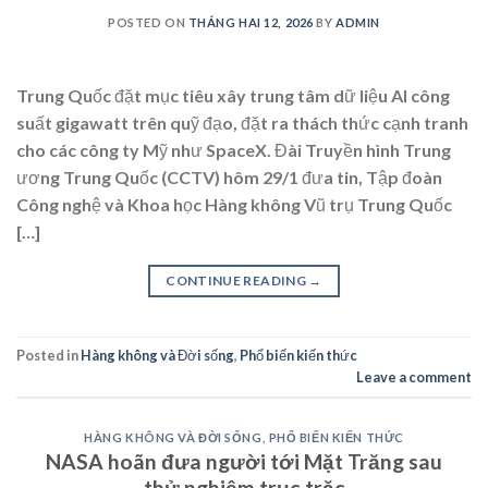
POSTED ON
THÁNG HAI 12, 2026
BY
ADMIN
Trung Quốc đặt mục tiêu xây trung tâm dữ liệu AI công
suất gigawatt trên quỹ đạo, đặt ra thách thức cạnh tranh
cho các công ty Mỹ như SpaceX. Đài Truyền hình Trung
ương Trung Quốc (CCTV) hôm 29/1 đưa tin, Tập đoàn
Công nghệ và Khoa học Hàng không Vũ trụ Trung Quốc
[…]
CONTINUE READING
→
Posted in
Hàng không và Đời sống
,
Phổ biến kiến thức
Leave a comment
HÀNG KHÔNG VÀ ĐỜI SỐNG
,
PHỔ BIẾN KIẾN THỨC
NASA hoãn đưa người tới Mặt Trăng sau
thử nghiệm trục trặc