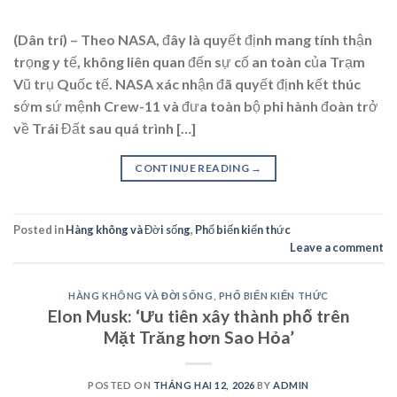
(Dân trí) – Theo NASA, đây là quyết định mang tính thận
trọng y tế, không liên quan đến sự cố an toàn của Trạm
Vũ trụ Quốc tế. NASA xác nhận đã quyết định kết thúc
sớm sứ mệnh Crew-11 và đưa toàn bộ phi hành đoàn trở
về Trái Đất sau quá trình […]
CONTINUE READING
→
Posted in
Hàng không và Đời sống
,
Phổ biến kiến thức
Leave a comment
HÀNG KHÔNG VÀ ĐỜI SỐNG
,
PHỔ BIẾN KIẾN THỨC
Elon Musk: ‘Ưu tiên xây thành phố trên
Mặt Trăng hơn Sao Hỏa’
POSTED ON
THÁNG HAI 12, 2026
BY
ADMIN