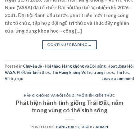
Nam (VASA) đã tổ chức Đại hội lần thứ V, nhiệm kỳ 2026–
2031. Đại hội đánh dấu bước phát triển mới trong công
tác tổ chức, tập hợp đội ngũ trí thức và thúc đẩy nghiên
cứu, ứng dụng khoa học – công […]
CONTINUE READING
→
Posted in
Chuyên đề - Hội thảo
,
Hàng không và Đời sống
,
Hoạt động Hội
VASA
,
Phổ biến kiến thức
,
Tin Hàng không Vũ trụ trong nước
,
Tin tức
,
Vũ trụ học
Leave a comment
HÀNG KHÔNG VÀ ĐỜI SỐNG
,
PHỔ BIẾN KIẾN THỨC
Phát hiện hành tinh giống Trái Đất, nằm
trong vùng có thể sinh sống
POSTED ON
THÁNG HAI 12, 2026
BY
ADMIN