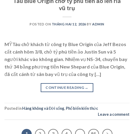
Tàu Blue Origin chở tỷ phú tiền ảo lên rìa
vũ trụ
POSTED ON
THÁNG HAI 12, 2026
BY
ADMIN
MỸTàu chở khách từ công ty Blue Origin của Jeff Bezos
cất cánh hôm 3/8, chở tỷ phú tiền ảo Justin Sun và 5
người khác vào không gian. Nhiệm vụ NS-34, chuyến bay
thứ 34 bằng phương tiện New Shepard của Blue Origin,
đã cất cánh từ sân bay vũ trụ của công ty […]
CONTINUE READING
→
Posted in
Hàng không và Đời sống
,
Phổ biến kiến thức
Leave a comment
1
2
3
4
…
95