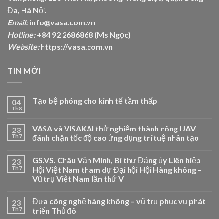
Đa, Hà Nội.
Email:
info@vasa.com.vn
Hotline:
+84 92 2686868 (Ms Ngọc)
Website:
https://vasa.com.vn
TIN MỚI
Tạo bệ phóng cho kinh tế tầm thấp
04
Th8
VASA và VISAKAI thử nghiệm thành công UAV
23
Th7
đánh chặn tốc độ cao ứng dụng trí tuệ nhân tạo
GS.VS. Châu Văn Minh, Bí thư Đảng ủy Liên hiệp
23
Th7
Hội Việt Nam tham dự Đại hội Hội Hàng không –
Vũ trụ Việt Nam lần thứ V
Đưa công nghệ hàng không – vũ trụ phục vụ phát
23
Th7
triển Thủ đô