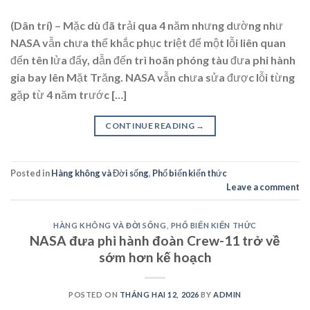
(Dân trí) – Mặc dù đã trải qua 4 năm nhưng dường như
NASA vẫn chưa thể khắc phục triệt để một lỗi liên quan
đến tên lửa đẩy, dẫn đến trì hoãn phóng tàu đưa phi hành
gia bay lên Mặt Trăng. NASA vẫn chưa sửa được lỗi từng
gặp từ 4 năm trước […]
CONTINUE READING
→
Posted in
Hàng không và Đời sống
,
Phổ biến kiến thức
Leave a comment
HÀNG KHÔNG VÀ ĐỜI SỐNG
,
PHỔ BIẾN KIẾN THỨC
NASA đưa phi hành đoàn Crew-11 trở về
sớm hơn kế hoạch
POSTED ON
THÁNG HAI 12, 2026
BY
ADMIN