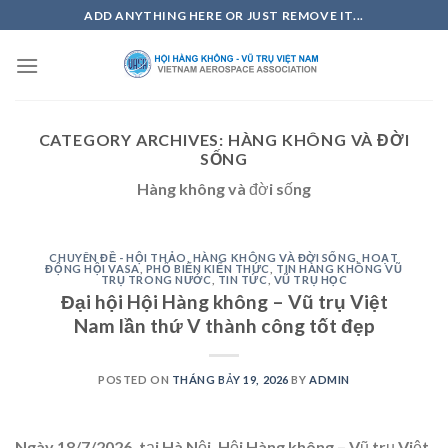
Skip
ADD ANYTHING HERE OR JUST REMOVE IT...
to
content
CATEGORY ARCHIVES:
HÀNG KHÔNG VÀ ĐỜI
SỐNG
Hàng không và đời sống
CHUYÊN ĐỀ - HỘI THẢO
,
HÀNG KHÔNG VÀ ĐỜI SỐNG
,
HOẠT
ĐỘNG HỘI VASA
,
PHỔ BIẾN KIẾN THỨC
,
TIN HÀNG KHÔNG VŨ
TRỤ TRONG NƯỚC
,
TIN TỨC
,
VŨ TRỤ HỌC
Đại hội Hội Hàng không – Vũ trụ Việt
Nam lần thứ V thành công tốt đẹp
POSTED ON
THÁNG BẢY 19, 2026
BY
ADMIN
Ngày 18/7/2026, tại Hà Nội, Hội Hàng không – Vũ trụ Việt