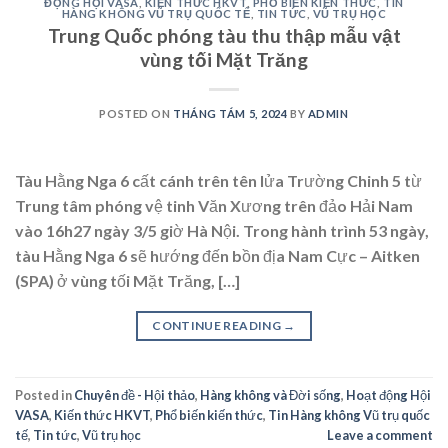
ĐỘNG HỘI VASA
,
KIẾN THỨC HKVT
,
PHỔ BIẾN KIẾN THỨC
,
TIN
HÀNG KHÔNG VŨ TRỤ QUỐC TẾ
,
TIN TỨC
,
VŨ TRỤ HỌC
Trung Quốc phóng tàu thu thập mẫu vật
vùng tối Mặt Trăng
POSTED ON
THÁNG TÁM 5, 2024
BY
ADMIN
Tàu Hằng Nga 6 cất cánh trên tên lửa Trường Chinh 5 từ
Trung tâm phóng vệ tinh Văn Xương trên đảo Hải Nam
vào 16h27 ngày 3/5 giờ Hà Nội. Trong hành trình 53 ngày,
tàu Hằng Nga 6 sẽ hướng đến bồn địa Nam Cực – Aitken
(SPA) ở vùng tối Mặt Trăng, […]
CONTINUE READING
→
Posted in
Chuyên đề - Hội thảo
,
Hàng không và Đời sống
,
Hoạt động Hội
VASA
,
Kiến thức HKVT
,
Phổ biến kiến thức
,
Tin Hàng không Vũ trụ quốc
tế
,
Tin tức
,
Vũ trụ học
Leave a comment