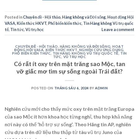
Posted in
Chuyên đề - Hội thảo
,
Hàng không và Đời sống
,
Hoạt động Hội
VASA
,
Kiến thức HKVT
,
Phổ biến kiến thức
,
Tin Hàng không Vũ trụ quốc
tế
,
Tin tức
,
Vũ trụ học
Leave a comment
CHUYÊN ĐỀ - HỘI THẢO
,
HÀNG KHÔNG VÀ ĐỜI SỐNG
,
HOẠT
ĐỘNG HỘI VASA
,
KIẾN THỨC HKVT
,
NGHIÊN CỨU ỨNG DỤNG
,
PHỔ BIẾN KIẾN THỨC
,
TIN HÀNG KHÔNG VŨ TRỤ QUỐC TẾ
,
TIN
TỨC
,
VŨ TRỤ HỌC
Có rất ít oxy trên mặt trăng sao Mộc, tan
vỡ giấc mơ tìm sự sống ngoài Trái đất?
POSTED ON
THÁNG SÁU 6, 2024
BY
ADMIN
Nghiên cứu mới cho thấy mức oxy trên mặt trăng Europa
của sao Mộc ít hơn khoa học từng nghĩ, thu hẹp khả năng
nơi này có thể ‘hỗ trợ sự sống’. Theo Hãng tin AP, nghiên
cứu dựa trên dữ liệu thu thập từ tàu vũ trụ Juno của