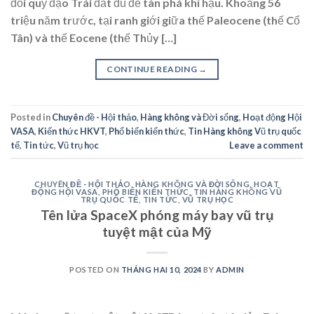
đổi quỹ đạo Trái đất đủ để tàn phá khí hậu. Khoảng 56
triệu năm trước, tại ranh giới giữa thế Paleocene (thế Cổ
Tân) và thế Eocene (thế Thủy […]
CONTINUE READING
→
Posted in
Chuyên đề - Hội thảo
,
Hàng không và Đời sống
,
Hoạt động Hội
VASA
,
Kiến thức HKVT
,
Phổ biến kiến thức
,
Tin Hàng không Vũ trụ quốc
tế
,
Tin tức
,
Vũ trụ học
Leave a comment
CHUYÊN ĐỀ - HỘI THẢO
,
HÀNG KHÔNG VÀ ĐỜI SỐNG
,
HOẠT
ĐỘNG HỘI VASA
,
PHỔ BIẾN KIẾN THỨC
,
TIN HÀNG KHÔNG VŨ
TRỤ QUỐC TẾ
,
TIN TỨC
,
VŨ TRỤ HỌC
Tên lửa SpaceX phóng máy bay vũ trụ
tuyệt mật của Mỹ
POSTED ON
THÁNG HAI 10, 2024
BY
ADMIN