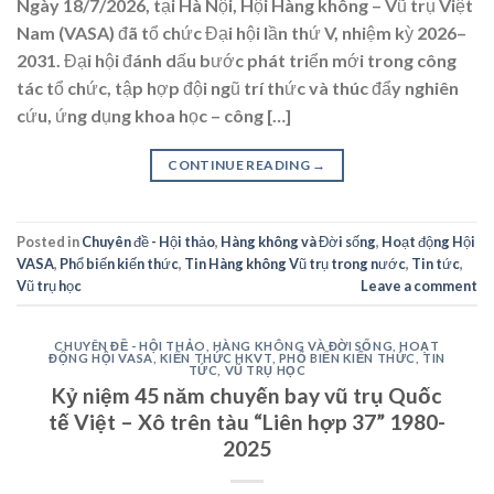
Ngày 18/7/2026, tại Hà Nội, Hội Hàng không – Vũ trụ Việt
Nam (VASA) đã tổ chức Đại hội lần thứ V, nhiệm kỳ 2026–
2031. Đại hội đánh dấu bước phát triển mới trong công
tác tổ chức, tập hợp đội ngũ trí thức và thúc đẩy nghiên
cứu, ứng dụng khoa học – công […]
CONTINUE READING
→
Posted in
Chuyên đề - Hội thảo
,
Hàng không và Đời sống
,
Hoạt động Hội
VASA
,
Phổ biến kiến thức
,
Tin Hàng không Vũ trụ trong nước
,
Tin tức
,
Vũ trụ học
Leave a comment
CHUYÊN ĐỀ - HỘI THẢO
,
HÀNG KHÔNG VÀ ĐỜI SỐNG
,
HOẠT
ĐỘNG HỘI VASA
,
KIẾN THỨC HKVT
,
PHỔ BIẾN KIẾN THỨC
,
TIN
TỨC
,
VŨ TRỤ HỌC
Kỷ niệm 45 năm chuyến bay vũ trụ Quốc
tế Việt – Xô trên tàu “Liên hợp 37” 1980-
2025