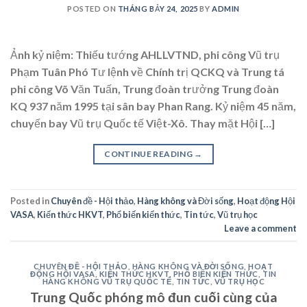
POSTED ON
THÁNG BẢY 24, 2025
BY
ADMIN
Ảnh kỷ niệm: Thiếu tướng AHLLVTND, phi công Vũ trụ
Phạm Tuân Phó Tư lệnh về Chính trị QCKQ và Trung tá
phi công Võ Văn Tuấn, Trung đoàn trưởng Trung đoàn
KQ 937 năm 1995 tại sân bay Phan Rang. Kỷ niệm 45 năm,
chuyến bay Vũ trụ Quốc tế Việt-Xô. Thay mặt Hội […]
CONTINUE READING
→
Posted in
Chuyên đề - Hội thảo
,
Hàng không và Đời sống
,
Hoạt động Hội
VASA
,
Kiến thức HKVT
,
Phổ biến kiến thức
,
Tin tức
,
Vũ trụ học
Leave a comment
CHUYÊN ĐỀ - HỘI THẢO
,
HÀNG KHÔNG VÀ ĐỜI SỐNG
,
HOẠT
ĐỘNG HỘI VASA
,
KIẾN THỨC HKVT
,
PHỔ BIẾN KIẾN THỨC
,
TIN
HÀNG KHÔNG VŨ TRỤ QUỐC TẾ
,
TIN TỨC
,
VŨ TRỤ HỌC
Trung Quốc phóng mô đun cuối cùng của