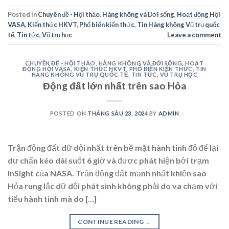
Posted in
Chuyên đề - Hội thảo
,
Hàng không và Đời sống
,
Hoạt động Hội
VASA
,
Kiến thức HKVT
,
Phổ biến kiến thức
,
Tin Hàng không Vũ trụ quốc
tế
,
Tin tức
,
Vũ trụ học
Leave a comment
CHUYÊN ĐỀ - HỘI THẢO
,
HÀNG KHÔNG VÀ ĐỜI SỐNG
,
HOẠT
ĐỘNG HỘI VASA
,
KIẾN THỨC HKVT
,
PHỔ BIẾN KIẾN THỨC
,
TIN
HÀNG KHÔNG VŨ TRỤ QUỐC TẾ
,
TIN TỨC
,
VŨ TRỤ HỌC
Động đất lớn nhất trên sao Hỏa
POSTED ON
THÁNG SÁU 23, 2024
BY
ADMIN
Trận động đất dữ dội nhất trên bề mặt hành tinh đỏ để lại
dư chấn kéo dài suốt 6 giờ và được phát hiện bởi trạm
InSight của NASA. Trận động đất mạnh nhất khiến sao
Hỏa rung lắc dữ dội phát sinh không phải do va chạm với
tiểu hành tinh mà do […]
CONTINUE READING
→