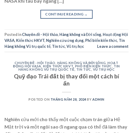
NASA khi tàu bay ngang […]
CONTINUE READING
→
Posted in
Chuyên đề - Hội thảo
,
Hàng không và Đời sống
,
Hoạt động Hội
VASA
,
Kiến thức HKVT
,
Nghiên cứu ứng dụng
,
Phổ biến kiến thức
,
Tin
Hàng không Vũ trụ quốc tế
,
Tin tức
,
Vũ trụ học
Leave a comment
CHUYÊN ĐỀ - HỘI THẢO
,
HÀNG KHÔNG VÀ ĐỜI SỐNG
,
HOẠT
ĐỘNG HỘI VASA
,
KIẾN THỨC HKVT
,
PHỔ BIẾN KIẾN THỨC
,
TIN
HÀNG KHÔNG VŨ TRỤ QUỐC TẾ
,
TIN TỨC
,
VŨ TRỤ HỌC
Quỹ đạo Trái đất bị thay đổi một cách bí
ẩn
POSTED ON
THÁNG NĂM 28, 2024
BY
ADMIN
Nghiên cứu mới cho thấy một cuộc chạm trán giữa Hệ
Mặt trời và một ngôi sao đi ngang qua có thể đã làm thay