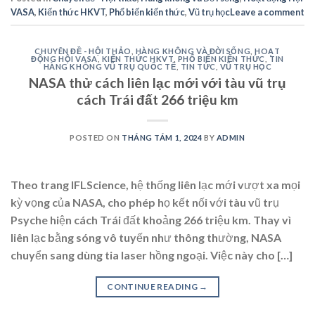
VASA
,
Kiến thức HKVT
,
Phổ biến kiến thức
,
Vũ trụ học
Leave a comment
CHUYÊN ĐỀ - HỘI THẢO
,
HÀNG KHÔNG VÀ ĐỜI SỐNG
,
HOẠT
ĐỘNG HỘI VASA
,
KIẾN THỨC HKVT
,
PHỔ BIẾN KIẾN THỨC
,
TIN
HÀNG KHÔNG VŨ TRỤ QUỐC TẾ
,
TIN TỨC
,
VŨ TRỤ HỌC
NASA thử cách liên lạc mới với tàu vũ trụ
cách Trái đất 266 triệu km
POSTED ON
THÁNG TÁM 1, 2024
BY
ADMIN
Theo trang IFLScience, hệ thống liên lạc mới vượt xa mọi
kỳ vọng của NASA, cho phép họ kết nối với tàu vũ trụ
Psyche hiện cách Trái đất khoảng 266 triệu km. Thay vì
liên lạc bằng sóng vô tuyến như thông thường, NASA
chuyển sang dùng tia laser hồng ngoại. Việc này cho […]
CONTINUE READING
→