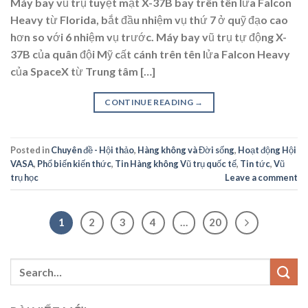
Máy bay vũ trụ tuyệt mật X-37B bay trên tên lửa Falcon
Heavy từ Florida, bắt đầu nhiệm vụ thứ 7 ở quỹ đạo cao
hơn so với 6 nhiệm vụ trước. Máy bay vũ trụ tự động X-
37B của quân đội Mỹ cất cánh trên tên lửa Falcon Heavy
của SpaceX từ Trung tâm […]
CONTINUE READING
→
Posted in
Chuyên đề - Hội thảo
,
Hàng không và Đời sống
,
Hoạt động Hội
VASA
,
Phổ biến kiến thức
,
Tin Hàng không Vũ trụ quốc tế
,
Tin tức
,
Vũ
trụ học
Leave a comment
1
2
3
4
…
20