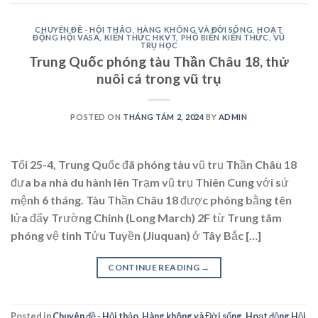
CHUYÊN ĐỀ - HỘI THẢO
,
HÀNG KHÔNG VÀ ĐỜI SỐNG
,
HOẠT
ĐỘNG HỘI VASA
,
KIẾN THỨC HKVT
,
PHỔ BIẾN KIẾN THỨC
,
VŨ
TRỤ HỌC
Trung Quốc phóng tàu Thần Châu 18, thử
nuôi cá trong vũ trụ
POSTED ON
THÁNG TÁM 2, 2024
BY
ADMIN
Tối 25-4, Trung Quốc đã phóng tàu vũ trụ Thần Châu 18
đưa ba nhà du hành lên Trạm vũ trụ Thiên Cung với sứ
mệnh 6 tháng. Tàu Thần Châu 18 được phóng bằng tên
lửa đẩy Trường Chinh (Long March) 2F từ Trung tâm
phóng vệ tinh Tửu Tuyền (Jiuquan) ở Tây Bắc […]
CONTINUE READING
→
Posted in
Chuyên đề - Hội thảo
,
Hàng không và Đời sống
,
Hoạt động Hội