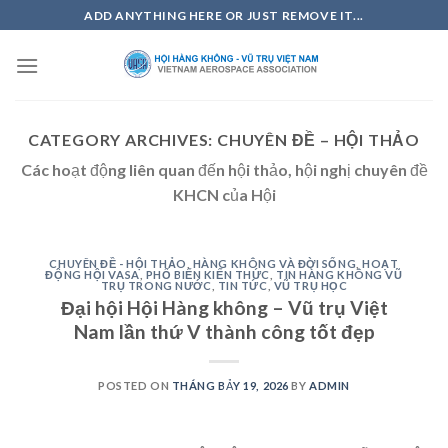
Skip
ADD ANYTHING HERE OR JUST REMOVE IT...
to
content
CATEGORY ARCHIVES:
CHUYÊN ĐỀ – HỘI THẢO
Các hoạt động liên quan đến hội thảo, hội nghị chuyên đề
KHCN của Hội
CHUYÊN ĐỀ - HỘI THẢO
,
HÀNG KHÔNG VÀ ĐỜI SỐNG
,
HOẠT
ĐỘNG HỘI VASA
,
PHỔ BIẾN KIẾN THỨC
,
TIN HÀNG KHÔNG VŨ
TRỤ TRONG NƯỚC
,
TIN TỨC
,
VŨ TRỤ HỌC
Đại hội Hội Hàng không – Vũ trụ Việt
Nam lần thứ V thành công tốt đẹp
POSTED ON
THÁNG BẢY 19, 2026
BY
ADMIN