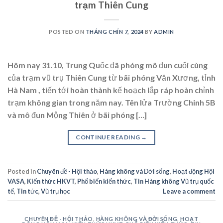
trạm Thiên Cung
POSTED ON
THÁNG CHÍN 7, 2024
BY
ADMIN
Hôm nay 31.10, Trung Quốc đã phóng mô đun cuối cùng
của trạm vũ trụ Thiên Cung từ bãi phóng Văn Xương, tỉnh
Hà Nam , tiến tới hoàn thành kế hoạch lắp ráp hoàn chỉnh
trạm không gian trong năm nay. Tên lửa Trường Chinh 5B
và mô đun Mộng Thiên ở bãi phóng […]
CONTINUE READING
→
Posted in
Chuyên đề - Hội thảo
,
Hàng không và Đời sống
,
Hoạt động Hội
VASA
,
Kiến thức HKVT
,
Phổ biến kiến thức
,
Tin Hàng không Vũ trụ quốc
tế
,
Tin tức
,
Vũ trụ học
Leave a comment
CHUYÊN ĐỀ - HỘI THẢO
,
HÀNG KHÔNG VÀ ĐỜI SỐNG
,
HOẠT