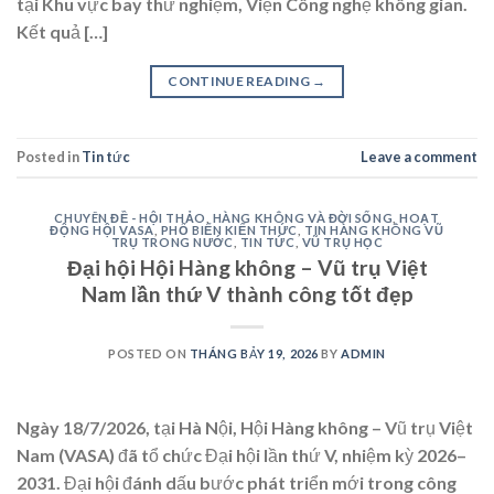
tại Khu vực bay thử nghiệm, Viện Công nghệ không gian.
Kết quả […]
CONTINUE READING
→
Posted in
Tin tức
Leave a comment
CHUYÊN ĐỀ - HỘI THẢO
,
HÀNG KHÔNG VÀ ĐỜI SỐNG
,
HOẠT
ĐỘNG HỘI VASA
,
PHỔ BIẾN KIẾN THỨC
,
TIN HÀNG KHÔNG VŨ
TRỤ TRONG NƯỚC
,
TIN TỨC
,
VŨ TRỤ HỌC
Đại hội Hội Hàng không – Vũ trụ Việt
Nam lần thứ V thành công tốt đẹp
POSTED ON
THÁNG BẢY 19, 2026
BY
ADMIN
Ngày 18/7/2026, tại Hà Nội, Hội Hàng không – Vũ trụ Việt
Nam (VASA) đã tổ chức Đại hội lần thứ V, nhiệm kỳ 2026–
2031. Đại hội đánh dấu bước phát triển mới trong công