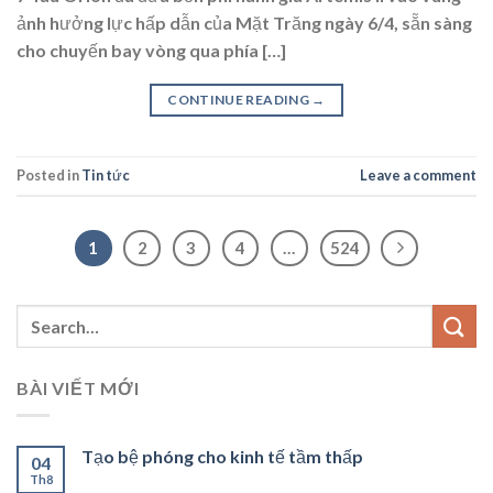
ảnh hưởng lực hấp dẫn của Mặt Trăng ngày 6/4, sẵn sàng
cho chuyến bay vòng qua phía […]
CONTINUE READING
→
Posted in
Tin tức
Leave a comment
1
2
3
4
…
524
BÀI VIẾT MỚI
Tạo bệ phóng cho kinh tế tầm thấp
04
Th8