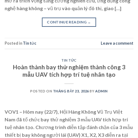
mở ra triển vọng tăng cường nghiên cứu, ứng dụng công
nghệ hàng không – vũ trụ vào quản lý đô thị, giao […]
CONTINUE READING
→
Posted in
Tin tức
Leave a comment
TIN TỨC
Hoàn thành bay thử nghiệm thành công 3
mẫu UAV tích hợp trí tuệ nhân tạo
POSTED ON
THÁNG BẢY 23, 2026
BY
ADMIN
VOV1 – Hôm nay (22/7), Hội Hàng Không Vũ Trụ Việt
Nam đã tổ chức bay thử nghiệm 3 mẫu UAV tích hợp trí
tuệ nhân tạo. Chương trình diễn tập đánh chặn của 3 mẫu
thiết bị bay không người lái (UAV) X1, X2, X3 diễn ra tại