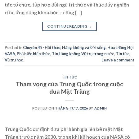
tác tổ chức, tập hợp đội ngũ trí thức và thúc đẩy nghiên
cứu, ứng dụng khoa học – công […]
CONTINUE READING
→
Posted in
Chuyên đề - Hội thảo
,
Hàng không và Đời sống
,
Hoạt động Hội
VASA
,
Phổ biến kiến thức
,
Tin Hàng không Vũ trụ trong nước
,
Tin tức
,
Vũ trụ học
Leave a comment
TIN TỨC
Tham vọng của Trung Quốc trong cuộc
đua Mặt Trăng
POSTED ON
THÁNG TƯ 7, 2026
BY
ADMIN
Trung Quốc dự định đưa phi hành gia lên bề mặt Mặt
Trăng trước năm 2030, trong khi kế hoạch của NASA có