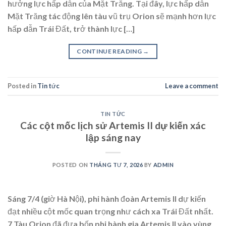
hưởng lực hấp dẫn của Mặt Trăng. Tại đây, lực hấp dẫn
Mặt Trăng tác động lên tàu vũ trụ Orion sẽ mạnh hơn lực
hấp dẫn Trái Đất, trở thành lực […]
CONTINUE READING
→
Posted in
Tin tức
Leave a comment
TIN TỨC
Các cột mốc lịch sử Artemis II dự kiến xác
lập sáng nay
POSTED ON
THÁNG TƯ 7, 2026
BY
ADMIN
Sáng 7/4 (giờ Hà Nội), phi hành đoàn Artemis II dự kiến
đạt nhiều cột mốc quan trọng như cách xa Trái Đất nhất.
7 Tàu Orion đã đưa bốn phi hành gia Artemis II vào vùng