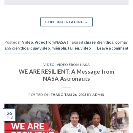
CONTINUE READING
→
Posted in
Video
,
Video from NASA
|
Tagged
chia sẻ
,
điện thoại có máy
ảnh
,
điện thoại quay video
,
miễn phí
,
tải lên
,
video
Leave a comment
VIDEO
,
VIDEO FROM NASA
WE ARE RESILIENT: A Message from
NASA Astronauts
POSTED ON
THÁNG TÁM 26, 2023
BY
ADMIN
26
Th8