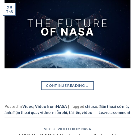
29
Th8
CONTINUE READING
→
Posted in
Video
,
Video from NASA
|
Tagged
chia sẻ
,
điện thoại có máy
ảnh
,
điện thoại quay video
,
miễn phí
,
tải lên
,
video
Leave a comment
VIDEO
,
VIDEO FROM NASA