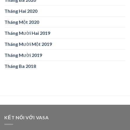
Tháng Hai 2020
Tháng Một 2020
Tháng Mười Hai 2019
Tháng Mười Một 2019
Tháng Mười 2019
Tháng Ba 2018
KẾT NỐI VỚI VASA