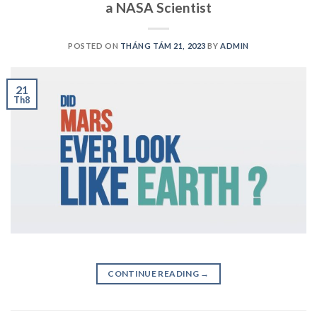
a NASA Scientist
POSTED ON
THÁNG TÁM 21, 2023
BY
ADMIN
21
Th8
CONTINUE READING
→