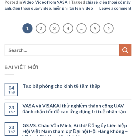
Posted in
Video
,
Video from NASA
|
Tagged
chia sẻ
,
điện thoại có máy
ảnh
,
điện thoại quay video
,
miễn phí
,
tải lên
,
video
Leave a comment
1
2
3
4
…
9
BÀI VIẾT MỚI
Tạo bệ phóng cho kinh tế tầm thấp
04
Th8
VASA và VISAKAI thử nghiệm thành công UAV
23
đánh chặn tốc độ cao ứng dụng trí tuệ nhân tạo
Th7
GS.VS. Châu Văn Minh, Bí thư Đảng ủy Liên hiệp
23
Hội Việt Nam tham dự Đại hội Hội Hàng không –
Th7