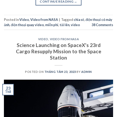
CONTINUE READING
→
Posted in
Video
,
Video from NASA
|
Tagged
chia sẻ
,
điện thoại có máy
ảnh
,
điện thoại quay video
,
miễn phí
,
tải lên
,
video
38
Comments
VIDEO
,
VIDEO FROM NASA
Science Launching on SpaceX's 23rd
Cargo Resupply Mission to the Space
Station
POSTED ON
THÁNG TÁM 23, 2023
BY
ADMIN
23
Th8