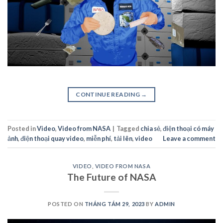
CONTINUE READING
→
Posted in
Video
,
Video from NASA
|
Tagged
chia sẻ
,
điện thoại có máy
ảnh
,
điện thoại quay video
,
miễn phí
,
tải lên
,
video
Leave a comment
VIDEO
,
VIDEO FROM NASA
The Future of NASA
POSTED ON
THÁNG TÁM 29, 2023
BY
ADMIN