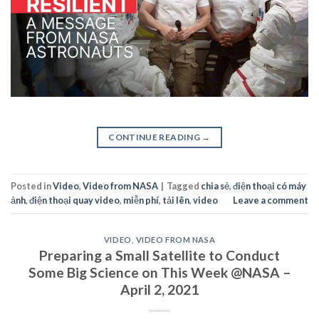
CONTINUE READING
→
Posted in
Video
,
Video from NASA
|
Tagged
chia sẻ
,
điện thoại có máy
ảnh
,
điện thoại quay video
,
miễn phí
,
tải lên
,
video
Leave a comment
VIDEO
,
VIDEO FROM NASA
Preparing a Small Satellite to Conduct
Some Big Science on This Week @NASA –
April 2, 2021