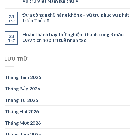
Vũ trụ Việt Nam lần thứ V
Đưa công nghệ hàng không – vũ trụ phục vụ phát
23
triển Thủ đô
Th7
Hoàn thành bay thử nghiệm thành công 3 mẫu
23
UAV tích hợp trí tuệ nhân tạo
Th7
LƯU TRỮ
Tháng Tám 2026
Tháng Bảy 2026
Tháng Tư 2026
Tháng Hai 2026
Tháng Một 2026
Tháng Tám 2025