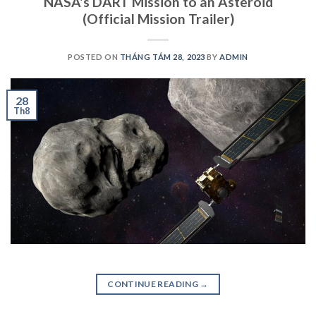
NASA's DART Mission to an Asteroid
(Official Mission Trailer)
POSTED ON
THÁNG TÁM 28, 2023
BY
ADMIN
28
Th8
CONTINUE READING
→