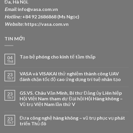
Đa, Hà Nội.
Email:
info@vasa.com.vn
Hotline:
+84 92 2686868 (Ms Ngọc)
Website:
https://vasa.com.vn
TIN MỚI
Tạo bệ phóng cho kinh tế tầm thấp
04
Th8
VASA và VISAKAI thử nghiệm thành công UAV
23
Th7
đánh chặn tốc độ cao ứng dụng trí tuệ nhân tạo
GS.VS. Châu Văn Minh, Bí thư Đảng ủy Liên hiệp
23
Th7
Hội Việt Nam tham dự Đại hội Hội Hàng không –
Vũ trụ Việt Nam lần thứ V
Đưa công nghệ hàng không – vũ trụ phục vụ phát
23
Th7
triển Thủ đô