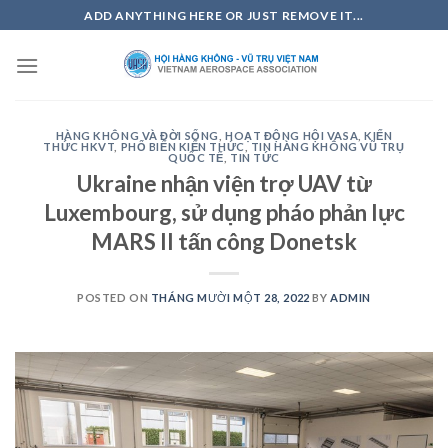
Skip
ADD ANYTHING HERE OR JUST REMOVE IT...
to
content
HÀNG KHÔNG VÀ ĐỜI SỐNG
,
HOẠT ĐỘNG HỘI VASA
,
KIẾN
THỨC HKVT
,
PHỔ BIẾN KIẾN THỨC
,
TIN HÀNG KHÔNG VŨ TRỤ
QUỐC TẾ
,
TIN TỨC
Ukraine nhận viện trợ UAV từ
Luxembourg, sử dụng pháo phản lực
MARS II tấn công Donetsk
POSTED ON
THÁNG MƯỜI MỘT 28, 2022
BY
ADMIN