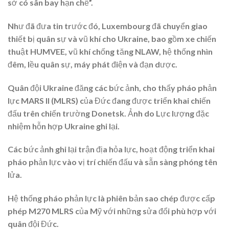
sở có sân bay hạn chế”.
Như đã đưa tin trước đó, Luxembourg đã chuyển giao
thiết bị quân sự và vũ khí cho Ukraine, bao gồm xe chiến
thuật HUMVEE, vũ khí chống tăng NLAW, hệ thống nhìn
đêm, lều quân sự, máy phát điện và đạn dược.
Quân đội Ukraine đăng các bức ảnh, cho thấy pháo phản
lực MARS II (MLRS) của Đức đang được triển khai chiến
đấu trên chiến trường Donetsk. Ảnh do Lực lượng đặc
nhiệm hỗn hợp Ukraine ghi lại.
Các bức ảnh ghi lại trận địa hỏa lực, hoạt động triển khai
pháo phản lực vào vị trí chiến đấu và sẵn sàng phóng tên
lửa.
Hệ thống pháo phản lực là phiên bản sao chép được cấp
phép M270 MLRS của Mỹ với những sửa đổi phù hợp với
quân đội Đức.