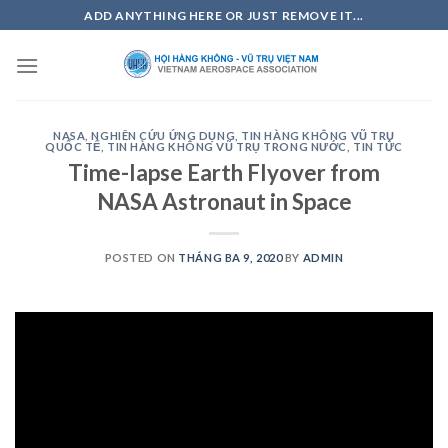
Skip
ADD ANYTHING HERE OR JUST REMOVE IT...
to
content
NASA
,
NGHIÊN CỨU ỨNG DỤNG
,
TIN HÀNG KHÔNG VŨ TRỤ
QUỐC TẾ
,
TIN HÀNG KHÔNG VŨ TRỤ TRONG NƯỚC
,
TIN TỨC
Time-lapse Earth Flyover from
NASA Astronaut in Space
POSTED ON
THÁNG BA 9, 2020
BY
ADMIN