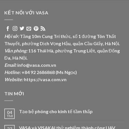
KẾT NỐI VỚI VASA
Hội sở:
Tầng 10m Cung Trí thức, số 1 đường Tôn Thất
Thuyết, phường Dịch Vọng Hậu, quận Cầu Giấy, Hà Nội.
Văn phòng:
116 Thái Hà, phường Trung Liệt, quận Đống
Đa, Hà Nội.
Email:
info@vasa.com.vn
Hotline:
+84 92 2686868 (Ms Ngọc)
Website:
https://vasa.com.vn
TIN MỚI
Tạo bệ phóng cho kinh tế tầm thấp
04
Th8
VASA và VISAKAI thử nghiệm thành công UAV
23