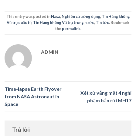
This entry was posted in
Nasa
,
Nghiên cứu ứng dụng
,
Tin Hàng không
Vũ trụ quốc tế
,
Tin Hàng không Vũ trụ trong nước
,
Tin tức
. Bookmark
the
permalink
.
ADMIN
Time-lapse Earth Flyover
Xét xử vắng mặt 4 nghi
from NASA Astronaut in
phạm bắn rơi MH17
Space
Trả lời