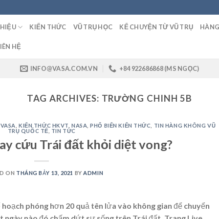
THIỆU
KIẾN THỨC
VŨ TRỤ HỌC
KỂ CHUYỆN TỪ VŨ TRỤ
HÀNG
IÊN HỆ
INFO@VASA.COM.VN
+84 922686868 (MS NGỌC)
TAG ARCHIVES:
TRƯỜNG CHINH 5B
 VASA
,
KIẾN THỨC HKVT
,
NASA
,
PHỔ BIẾN KIẾN THỨC
,
TIN HÀNG KHÔNG VŨ
TRỤ QUỐC TẾ
,
TIN TỨC
ay cứu Trái đất khỏi diệt vong?
ED ON
THÁNG BẢY 13, 2021
BY
ADMIN
 hoạch phóng hơn 20 quả tên lửa vào không gian để chuyển
t ngày nào đó chấm dứt sự sống trên Trái đất. Trang Live