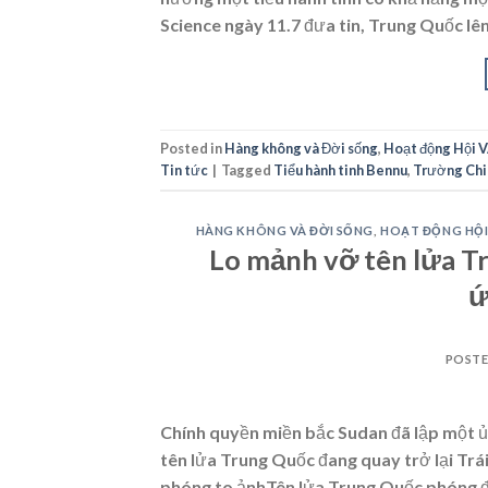
Science ngày 11.7 đưa tin, Trung Quốc lê
Posted in
Hàng không và Đời sống
,
Hoạt động Hội 
Tin tức
|
Tagged
Tiểu hành tinh Bennu
,
Trường Chi
HÀNG KHÔNG VÀ ĐỜI SỐNG
,
HOẠT ĐỘNG HỘI
Lo mảnh vỡ tên lửa Tr
ứ
POST
Chính quyền miền bắc Sudan đã lập một ủ
tên lửa Trung Quốc đang quay trở lại Trá
phóng to ảnhTên lửa Trung Quốc phóng đi