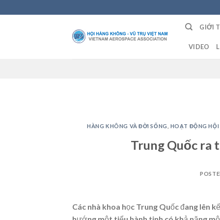
Skip
to
GIỚI 
content
VIDEO
L
HÀNG KHÔNG VÀ ĐỜI SỐNG
,
HOẠT ĐỘNG HỘI
Trung Quốc ra t
POST
Các nhà khoa học Trung Quốc đang lên kế
hướng một tiểu hành tinh có khả năng mộ