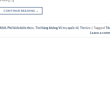
CONTINUE READING
→
VASA
,
Phổ biến kiến thức
,
Tin Hàng không Vũ trụ quốc tế
,
Tin tức
|
Tagged
Tê
Leave a com