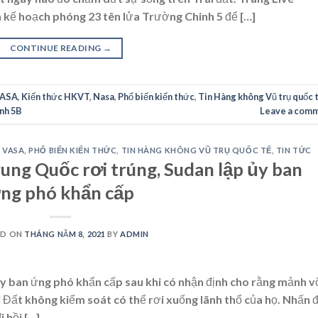
n kế hoạch phóng 23 tên lửa Trường Chinh 5 để […]
CONTINUE READING
→
VASA
,
Kiến thức HKVT
,
Nasa
,
Phổ biến kiến thức
,
Tin Hàng không Vũ trụ quốc 
nh 5B
Leave a com
 VASA
,
PHỔ BIẾN KIẾN THỨC
,
TIN HÀNG KHÔNG VŨ TRỤ QUỐC TẾ
,
TIN TỨC
ung Quốc rơi trúng, Sudan lập ủy ban
ng phó khẩn cấp
ED ON
THÁNG NĂM 8, 2021
BY
ADMIN
y ban ứng phó khẩn cấp sau khi có nhận định cho rằng mảnh v
i Đất không kiểm soát có thể rơi xuống lãnh thổ của họ. Nhấn 
 hồi […]