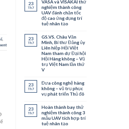
VASA và VISAKAI thử
23
nghiệm thành công
Th7
UAV đánh chặn tốc
độ cao ứng dụng trí
tuệ nhân tạo
GS.VS. Châu Văn
23
tế
,
Minh, Bí thư Đảng ủy
Th7
ment
Liên hiệp Hội Việt
Nam tham dự Đại hội
Hội Hàng không – Vũ
trụ Việt Nam lần thứ
V
Đưa công nghệ hàng
23
không – vũ trụ phục
Th7
vụ phát triển Thủ đô
Hoàn thành bay thử
23
nghiệm thành công 3
Th7
ỡ
mẫu UAV tích hợp trí
để
tuệ nhân tạo