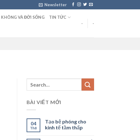
Newsletter
 KHÔNG VÀ ĐỜI SỐNG
TIN TỨC
-
-
BÀI VIẾT MỚI
Tạo bệ phóng cho
04
kinh tế tầm thấp
Th8