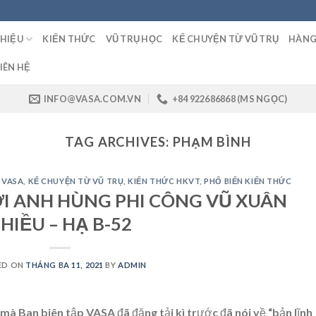
THIỆU
KIẾN THỨC
VŨ TRỤ HỌC
KỂ CHUYỆN TỪ VŨ TRỤ
HÀNG
IÊN HỆ
INFO@VASA.COM.VN
+84 922686868 (MS NGỌC)
TAG ARCHIVES:
PHẠM BÌNH
 VASA
,
KỂ CHUYỆN TỪ VŨ TRỤ
,
KIẾN THỨC HKVT
,
PHỔ BIẾN KIẾN THỨC
I ANH HÙNG PHI CÔNG VŨ XUÂN
HIỀU – HẠ B-52
ED ON
THÁNG BA 11, 2021
BY
ADMIN
mà Ban biên tập VASA đã đăng tải kì trước đã nói về “bản lĩnh