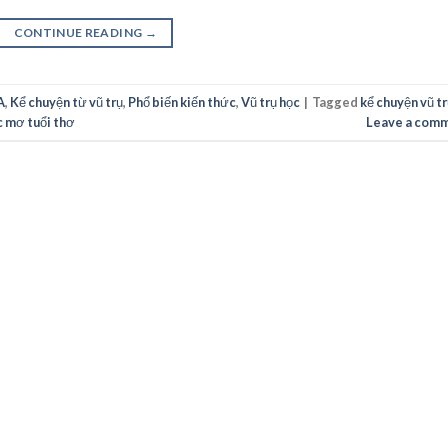
CONTINUE READING
→
A
,
Kể chuyện từ vũ trụ
,
Phổ biến kiến thức
,
Vũ trụ học
|
Tagged
kể chuyện vũ t
 mơ tuổi thơ
Leave a com