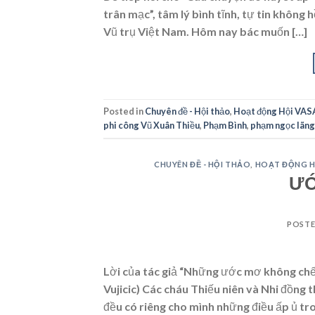
trân mạc”, tâm lý bình tĩnh, tự tin không
Vũ trụ Việt Nam. Hôm nay bác muốn […]
Posted in
Chuyên đề - Hội thảo
,
Hoạt động Hội VAS
phi công Vũ Xuân Thiều
,
Phạm Bình
,
phạm ngọc lãng
CHUYÊN ĐỀ - HỘI THẢO
,
HOẠT ĐỘNG H
ƯỚ
POST
Lời của tác giả “Những ước mơ không ch
Vujicic) Các cháu Thiếu niên và Nhi đồng
đều có riêng cho mình những điều ấp ủ tro