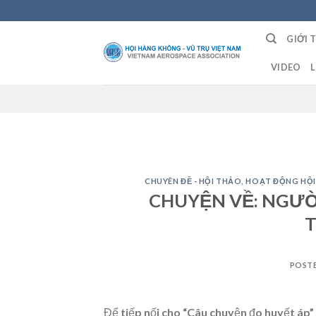
Skip
to
GIỚI 
content
VIDEO
L
CHUYÊN ĐỀ - HỘI THẢO
,
HOẠT ĐỘNG HỘI
CHUYỆN VỀ: NGƯỜ
T
POST
Để tiếp nối cho “Câu chuyện đo huyết áp” 