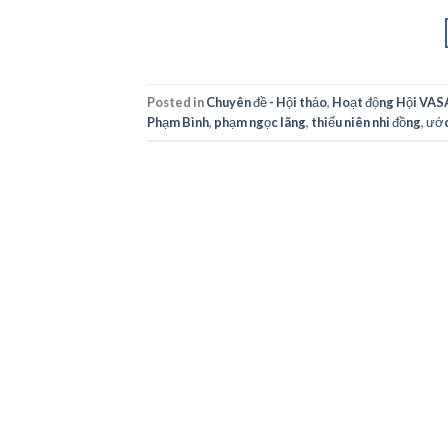
Posted in
Chuyên đề - Hội thảo
,
Hoạt động Hội VAS
Phạm Bình
,
phạm ngọc lãng
,
thiếu niên nhi đồng
,
ước