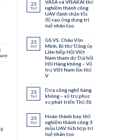
VASA và VISAKAI thử
23
g
nghiệm thành công
Th7
UAV đánh chặn tốc
độ cao ứng dụng trí
tuệ nhân tạo
GS.VS. Châu Văn
23
Minh, Bí thư Đảng ủy
Th7
g
Liên hiệp Hội Việt
ment
Nam tham dự Đại hội
Hội Hàng không – Vũ
trụ Việt Nam lần thứ
V
Đưa công nghệ hàng
23
không – vũ trụ phục
Th7
vụ phát triển Thủ đô
Hoàn thành bay thử
23
nghiệm thành công 3
Th7
mẫu UAV tích hợp trí
ng
tuệ nhân tạo