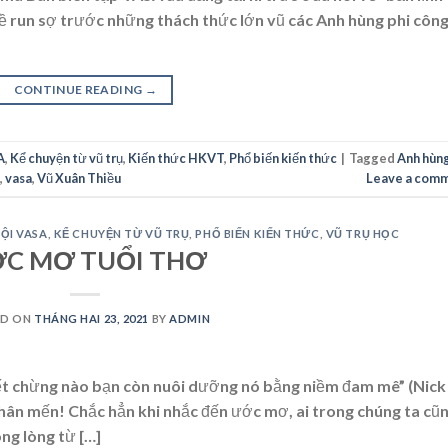
 hề run sợ trước những thách thức lớn vũ các Anh hùng phi côn
CONTINUE READING
→
A
,
Kể chuyện từ vũ trụ
,
Kiến thức HKVT
,
Phổ biến kiến thức
|
Tagged
Anh hùn
,
vasa
,
Vũ Xuân Thiều
Leave a com
ỘI VASA
,
KỂ CHUYỆN TỪ VŨ TRỤ
,
PHỔ BIẾN KIẾN THỨC
,
VŨ TRỤ HỌC
C MƠ TUỔI THƠ
ED ON
THÁNG HAI 23, 2021
BY
ADMIN
ết chừng nào bạn còn nuôi dưỡng nó bằng niềm đam mê” (Nick
 thân mến! Chắc hẳn khi nhắc đến ước mơ, ai trong chúng ta cũ
ng lòng từ […]