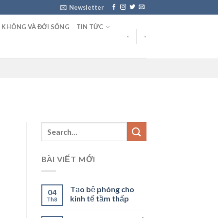
Newsletter
 KHÔNG VÀ ĐỜI SỐNG
TIN TỨC
-
-
BÀI VIẾT MỚI
Tạo bệ phóng cho
04
kinh tế tầm thấp
Th8