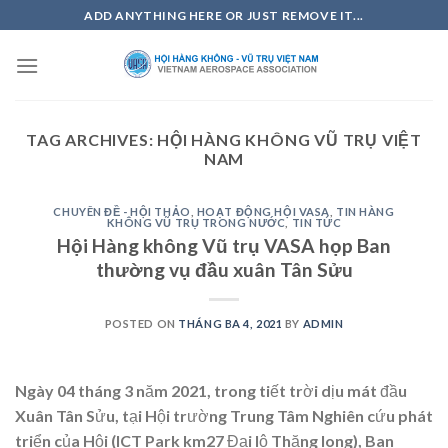
Skip
ADD ANYTHING HERE OR JUST REMOVE IT...
to
content
TAG ARCHIVES:
HỘI HÀNG KHÔNG VŨ TRỤ VIỆT
NAM
CHUYÊN ĐỀ - HỘI THẢO
,
HOẠT ĐỘNG HỘI VASA
,
TIN HÀNG
KHÔNG VŨ TRỤ TRONG NƯỚC
,
TIN TỨC
Hội Hàng không Vũ trụ VASA họp Ban
thường vụ đầu xuân Tân Sửu
POSTED ON
THÁNG BA 4, 2021
BY
ADMIN
Ngày 04 tháng 3 năm 2021, trong tiết trời dịu mát đầu
Xuân Tân Sửu, tại Hội trường Trung Tâm Nghiên cứu phát
triển của Hội (ICT Park km27 Đại lộ Thăng long), Ban