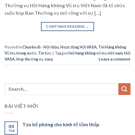
Thường vụ Hội Hàng không Vũ trụ Việt Nam đã tổ chức
cuộc họp Ban Thường vụ mở rộng với sự […]
CONTINUE READING
→
Posted in
Chuyên đề - Hội thảo
,
Hoạt động Hội VASA
,
Tin Hàng không
Vũ trụ trong nước
,
Tin tức
|
Tagged
hội hàng không vũ trụ việt nam
,
Hội
VASA
,
Họp thường vụ
,
vasa
Leave a comment
BÀI VIẾT MỚI
Tạo bệ phóng cho kinh tế tầm thấp
04
Th8