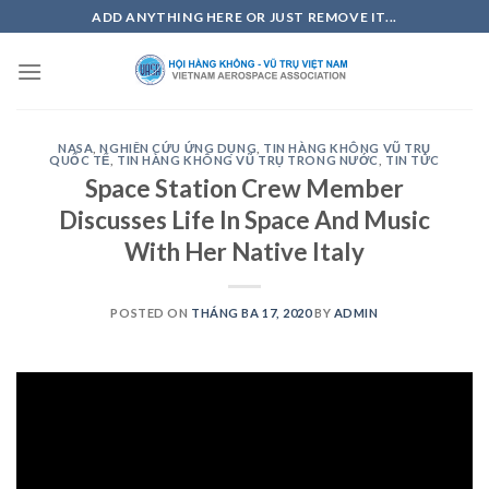
Skip
ADD ANYTHING HERE OR JUST REMOVE IT...
to
content
NASA
,
NGHIÊN CỨU ỨNG DỤNG
,
TIN HÀNG KHÔNG VŨ TRỤ
QUỐC TẾ
,
TIN HÀNG KHÔNG VŨ TRỤ TRONG NƯỚC
,
TIN TỨC
Space Station Crew Member
Discusses Life In Space And Music
With Her Native Italy
POSTED ON
THÁNG BA 17, 2020
BY
ADMIN