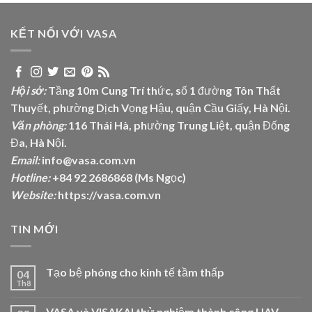
KẾT NỐI VỚI VASA
Hội sở:
Tầng 10m Cung Trí thức, số 1 đường Tôn Thất
Thuyết, phường Dịch Vọng Hậu, quận Cầu Giấy, Hà Nội.
Văn phòng:
116 Thái Hà, phường Trung Liệt, quận Đống
Đa, Hà Nội.
Email:
info@vasa.com.vn
Hotline:
+84 92 2686868 (Ms Ngọc)
Website:
https://vasa.com.vn
TIN MỚI
Tạo bệ phóng cho kinh tế tầm thấp
04
Th8
VASA và VISAKAI thử nghiệm thành công UAV