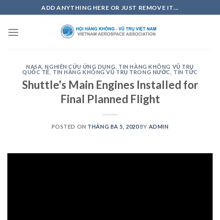
Skip
ADD ANYTHING HERE OR JUST REMOVE IT...
to
content
NASA
,
NGHIÊN CỨU ỨNG DỤNG
,
TIN HÀNG KHÔNG VŨ TRỤ
QUỐC TẾ
,
TIN HÀNG KHÔNG VŨ TRỤ TRONG NƯỚC
,
TIN TỨC
Shuttle's Main Engines Installed for
Final Planned Flight
POSTED ON
THÁNG BA 5, 2020
BY
ADMIN