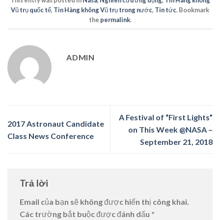
This entry was posted in
Nasa
,
Nghiên cứu ứng dụng
,
Tin Hàng không
Vũ trụ quốc tế
,
Tin Hàng không Vũ trụ trong nước
,
Tin tức
. Bookmark
the
permalink
.
ADMIN
A Festival of “First Lights”
2017 Astronaut Candidate
on This Week @NASA –
Class News Conference
September 21, 2018
Trả lời
Email của bạn sẽ không được hiển thị công khai.
Các trường bắt buộc được đánh dấu
*