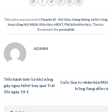
This entry was posted in
Chuyên đề - Hội thảo
,
Hàng không và Đời sống
,
Hoạt động Hội VASA
,
Kiến thức HKVT
,
Phổ biến kiến thức
,
Tin tức
.
Bookmark the
permalink
.
ADMIN
Tiểu hành tinh ‘có khả năng
Cuộc đua tư nhân hóa Mặt
gây nguy hiểm’ bay qua Trái
trăng đang diễn ra
đất ngày 19-1