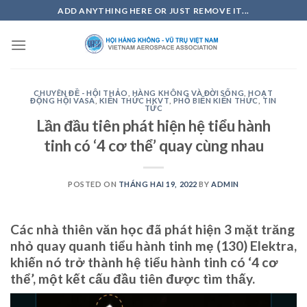
Skip
ADD ANYTHING HERE OR JUST REMOVE IT...
to
content
CHUYÊN ĐỀ - HỘI THẢO
,
HÀNG KHÔNG VÀ ĐỜI SỐNG
,
HOẠT
ĐỘNG HỘI VASA
,
KIẾN THỨC HKVT
,
PHỔ BIẾN KIẾN THỨC
,
TIN
TỨC
Lần đầu tiên phát hiện hệ tiểu hành
tinh có ‘4 cơ thể’ quay cùng nhau
POSTED ON
THÁNG HAI 19, 2022
BY
ADMIN
Các nhà thiên văn học đã phát hiện 3 mặt trăng
nhỏ quay quanh tiểu hành tinh mẹ (130) Elektra,
khiến nó trở thành hệ tiểu hành tinh có ‘4 cơ
thể’, một kết cấu đầu tiên được tìm thấy.