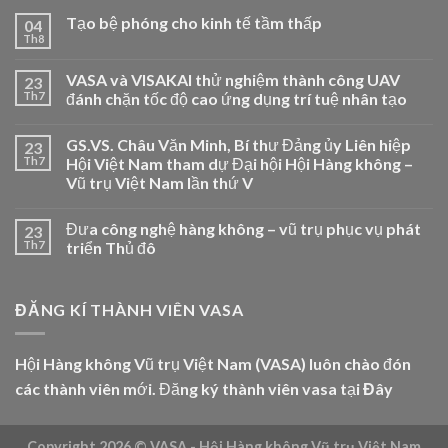
Tạo bệ phóng cho kinh tế tầm thấp
04
Th8
VASA và VISAKAI thử nghiệm thành công UAV
23
Th7
đánh chặn tốc độ cao ứng dụng trí tuệ nhân tạo
GS.VS. Châu Văn Minh, Bí thư Đảng ủy Liên hiệp
23
Th7
Hội Việt Nam tham dự Đại hội Hội Hàng không –
Vũ trụ Việt Nam lần thứ V
Đưa công nghệ hàng không – vũ trụ phục vụ phát
23
Th7
triển Thủ đô
ĐĂNG KÍ THÀNH VIÊN VASA
Hội Hàng không Vũ trụ Việt Nam (VASA) luôn chào đón
các thành viên mới. Đăng ký thành viên vasa tại
Đây
Copyright 2026 ©
VASA - Hội Hàng không Vũ trụ Việt Nam