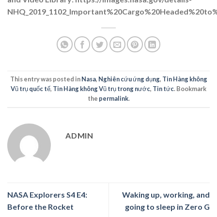
NHQ_2019_1102_Important%20Cargo%20Headed%20t
This entry was posted in
Nasa
,
Nghiên cứu ứng dụng
,
Tin Hàng không
Vũ trụ quốc tế
,
Tin Hàng không Vũ trụ trong nước
,
Tin tức
. Bookmark
the
permalink
.
ADMIN
NASA Explorers S4 E4:
Waking up, working, and
Before the Rocket
going to sleep in Zero G