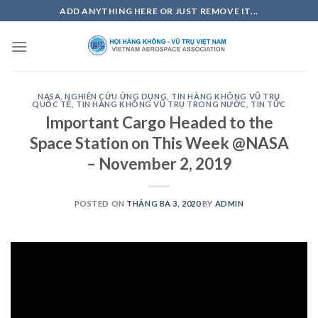
Skip
ADD ANYTHING HERE OR JUST REMOVE IT...
to
content
NASA
,
NGHIÊN CỨU ỨNG DỤNG
,
TIN HÀNG KHÔNG VŨ TRỤ
QUỐC TẾ
,
TIN HÀNG KHÔNG VŨ TRỤ TRONG NƯỚC
,
TIN TỨC
Important Cargo Headed to the
Space Station on This Week @NASA
– November 2, 2019
POSTED ON
THÁNG BA 3, 2020
BY
ADMIN