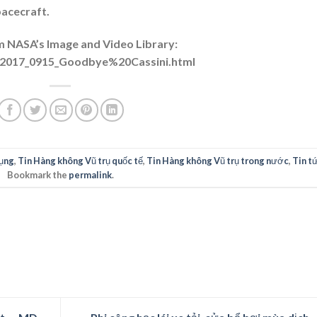
pacecraft.
om NASA’s Image and Video Library:
Q_2017_0915_Goodbye%20Cassini.html
ụng
,
Tin Hàng không Vũ trụ quốc tế
,
Tin Hàng không Vũ trụ trong nước
,
Tin t
Bookmark the
permalink
.