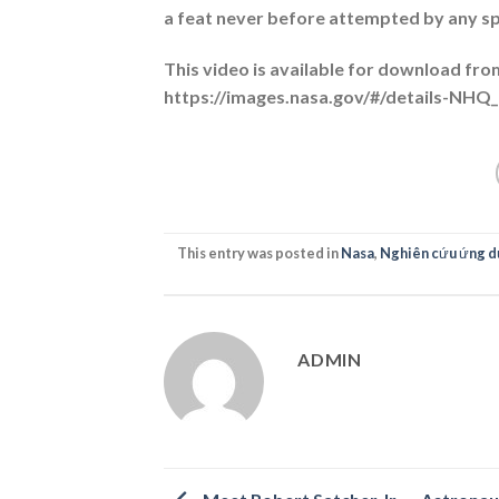
a feat never before attempted by any s
This video is available for download fr
https://images.nasa.gov/#/details-NH
This entry was posted in
Nasa
,
Nghiên cứu ứng d
ADMIN