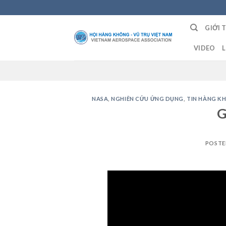
Skip
to
GIỚI 
content
VIDEO
L
NASA
,
NGHIÊN CỨU ỨNG DỤNG
,
TIN HÀNG K
G
POSTE