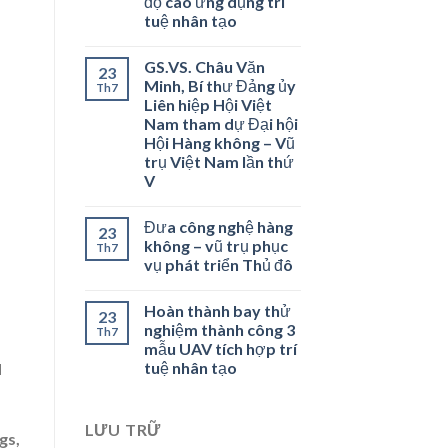
độ cao ứng dụng trí
tuệ nhân tạo
GS.VS. Châu Văn
23
Minh, Bí thư Đảng ủy
Th7
Liên hiệp Hội Việt
Nam tham dự Đại hội
Hội Hàng không – Vũ
trụ Việt Nam lần thứ
V
Đưa công nghệ hàng
23
không – vũ trụ phục
Th7
vụ phát triển Thủ đô
Hoàn thành bay thử
23
nghiệm thành công 3
Th7
mẫu UAV tích hợp trí
tuệ nhân tạo
d
LƯU TRỮ
gs,