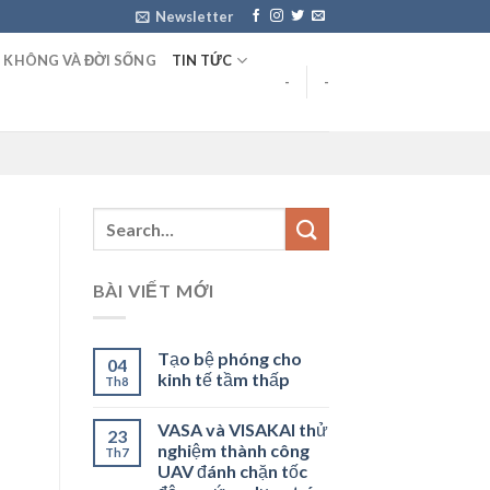
Newsletter
 KHÔNG VÀ ĐỜI SỐNG
TIN TỨC
-
-
BÀI VIẾT MỚI
Tạo bệ phóng cho
04
kinh tế tầm thấp
Th8
VASA và VISAKAI thử
23
nghiệm thành công
Th7
UAV đánh chặn tốc