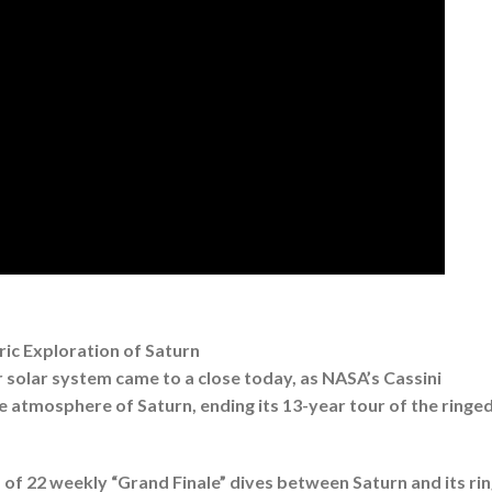
ric Exploration of Saturn
ur solar system came to a close today, as NASA’s Cassini
e atmosphere of Saturn, ending its 13-year tour of the ringe
es of 22 weekly “Grand Finale” dives between Saturn and its rin