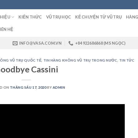
THIỆU
KIẾN THỨC
VŨ TRỤ HỌC
KỂ CHUYỆN TỪ VŨ TRỤ
HÀNG
IÊN HỆ
INFO@VASA.COM.VN
+84 922686868 (MS NGỌC)
HÔNG VŨ TRỤ QUỐC TẾ
,
TIN HÀNG KHÔNG VŨ TRỤ TRONG NƯỚC
,
TIN TỨC
oodbye Cassini
D ON
THÁNG SÁU 17, 2020
BY
ADMIN