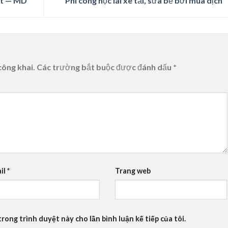
ut — MD
Phi công học lái xe tải, sửa bể bơi mùa dịch
công khai.
Các trường bắt buộc được đánh dấu
*
il
*
Trang web
trong trình duyệt này cho lần bình luận kế tiếp của tôi.