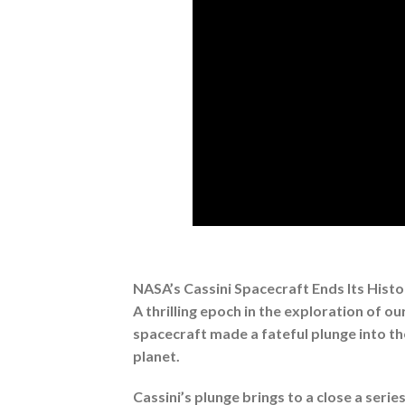
NASA’s Cassini Spacecraft Ends Its Histo
A thrilling epoch in the exploration of o
spacecraft made a fateful plunge into th
planet.
Cassini’s plunge brings to a close a seri