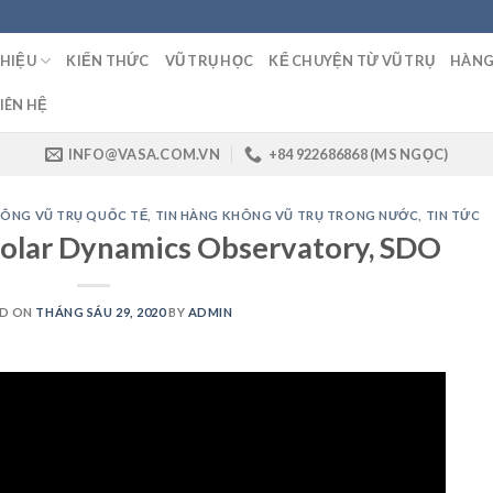
THIỆU
KIẾN THỨC
VŨ TRỤ HỌC
KỂ CHUYỆN TỪ VŨ TRỤ
HÀNG
IÊN HỆ
INFO@VASA.COM.VN
+84 922686868 (MS NGỌC)
HÔNG VŨ TRỤ QUỐC TẾ
,
TIN HÀNG KHÔNG VŨ TRỤ TRONG NƯỚC
,
TIN TỨC
 Solar Dynamics Observatory, SDO
D ON
THÁNG SÁU 29, 2020
BY
ADMIN