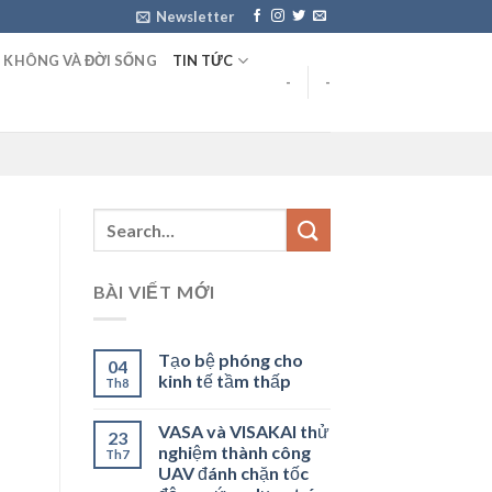
Newsletter
 KHÔNG VÀ ĐỜI SỐNG
TIN TỨC
-
-
BÀI VIẾT MỚI
Tạo bệ phóng cho
04
kinh tế tầm thấp
Th8
VASA và VISAKAI thử
23
nghiệm thành công
Th7
UAV đánh chặn tốc