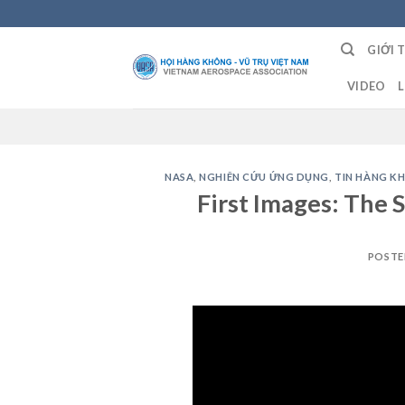
Skip
to
GIỚI 
content
VIDEO
L
NASA
,
NGHIÊN CỨU ỨNG DỤNG
,
TIN HÀNG K
First Images: The
POSTE