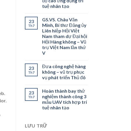
độ cao ứng dụng trí
tuệ nhân tạo
GS.VS. Châu Văn
23
Minh, Bí thư Đảng ủy
Th7
Liên hiệp Hội Việt
Nam tham dự Đại hội
Hội Hàng không – Vũ
trụ Việt Nam lần thứ
V
Đưa công nghệ hàng
23
không – vũ trụ phục
Th7
vụ phát triển Thủ đô
Hoàn thành bay thử
23
eb.
nghiệm thành công 3
Th7
ior.
mẫu UAV tích hợp trí
tuệ nhân tạo
O
LƯU TRỮ