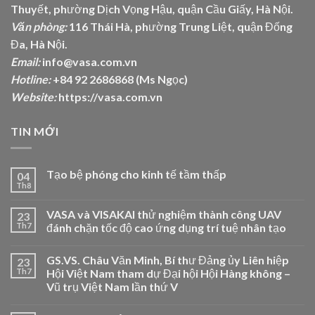
Thuyết, phường Dịch Vọng Hậu, quận Cầu Giấy, Hà Nội.
Văn phòng:
116 Thái Hà, phường Trung Liệt, quận Đống
Đa, Hà Nội.
Email:
info@vasa.com.vn
Hotline:
+84 92 2686868 (Ms Ngọc)
Website:
https://vasa.com.vn
TIN MỚI
Tạo bệ phóng cho kinh tế tầm thấp
04
Th8
VASA và VISAKAI thử nghiệm thành công UAV
23
Th7
đánh chặn tốc độ cao ứng dụng trí tuệ nhân tạo
GS.VS. Châu Văn Minh, Bí thư Đảng ủy Liên hiệp
23
Th7
Hội Việt Nam tham dự Đại hội Hội Hàng không –
Vũ trụ Việt Nam lần thứ V