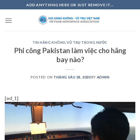
Skip
ADD ANYTHING HERE OR JUST REMOVE IT...
to
content
TIN HÀNG KHÔNG VŨ TRỤ TRONG NƯỚC
Phi công Pakistan làm việc cho hãng
bay nào?
POSTED ON
THÁNG SÁU 28, 2020
BY
ADMIN
[ad_1]