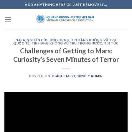
Skip
ADD ANYTHING HERE OR JUST REMOVE IT...
to
content
NASA
,
NGHIÊN CỨU ỨNG DỤNG
,
TIN HÀNG KHÔNG VŨ TRỤ
QUỐC TẾ
,
TIN HÀNG KHÔNG VŨ TRỤ TRONG NƯỚC
,
TIN TỨC
Challenges of Getting to Mars:
Curiosity’s Seven Minutes of Terror
POSTED ON
THÁNG HAI 21, 2020
BY
ADMIN