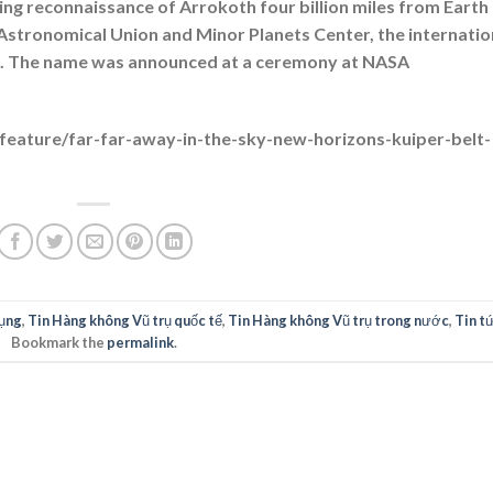
g reconnaissance of Arrokoth four billion miles from Earth
Astronomical Union and Minor Planets Center, the internatio
ts. The name was announced at a ceremony at NASA
feature/far-far-away-in-the-sky-new-horizons-kuiper-belt-
ụng
,
Tin Hàng không Vũ trụ quốc tế
,
Tin Hàng không Vũ trụ trong nước
,
Tin t
Bookmark the
permalink
.