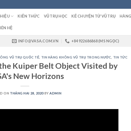
THIỆU
KIẾN THỨC
VŨ TRỤ HỌC
KỂ CHUYỆN TỪ VŨ TRỤ
HÀNG
IÊN HỆ
INFO@VASA.COM.VN
+84 922686868 (MS NGỌC)
HÔNG VŨ TRỤ QUỐC TẾ
,
TIN HÀNG KHÔNG VŨ TRỤ TRONG NƯỚC
,
TIN TỨC
he Kuiper Belt Object Visited by
A's New Horizons
ED ON
THÁNG HAI 28, 2020
BY
ADMIN