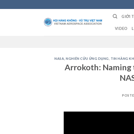
Skip
to
GIỚI 
content
VIDEO
L
NASA
,
NGHIÊN CỨU ỨNG DỤNG
,
TIN HÀNG K
Arrokoth: Naming t
NAS
POST