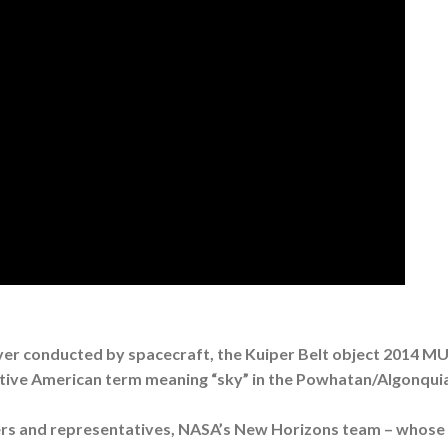
y ever conducted by spacecraft, the Kuiper Belt object 2014 M
ative American term meaning “sky” in the Powhatan/Algonqui
ers and representatives, NASA’s New Horizons team – whose