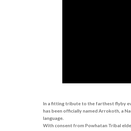
In a fitting tribute to the farthest flyb
has been officially named Arrokoth, a N
language.
With consent from Powhatan Tribal eld