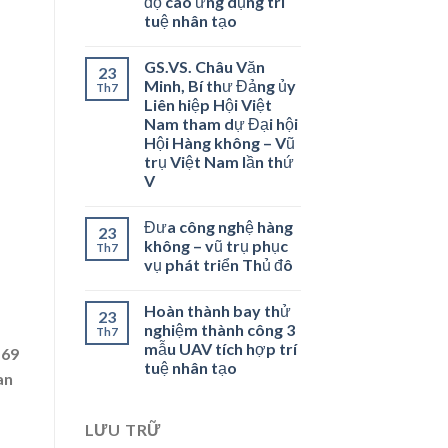
độ cao ứng dụng trí
tuệ nhân tạo
GS.VS. Châu Văn
23
Minh, Bí thư Đảng ủy
Th7
Liên hiệp Hội Việt
Nam tham dự Đại hội
Hội Hàng không – Vũ
trụ Việt Nam lần thứ
V
Đưa công nghệ hàng
23
không – vũ trụ phục
Th7
vụ phát triển Thủ đô
Hoàn thành bay thử
23
nghiệm thành công 3
Th7
mẫu UAV tích hợp trí
U69
tuệ nhân tạo
an
LƯU TRỮ