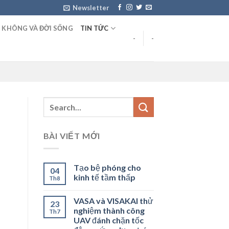
Newsletter
 KHÔNG VÀ ĐỜI SỐNG
TIN TỨC
-
-
BÀI VIẾT MỚI
Tạo bệ phóng cho
04
kinh tế tầm thấp
Th8
VASA và VISAKAI thử
23
nghiệm thành công
Th7
UAV đánh chặn tốc