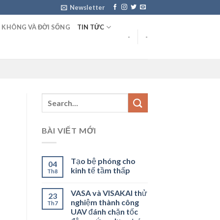
Newsletter
 KHÔNG VÀ ĐỜI SỐNG
TIN TỨC
-
-
BÀI VIẾT MỚI
Tạo bệ phóng cho
04
kinh tế tầm thấp
Th8
VASA và VISAKAI thử
23
nghiệm thành công
Th7
UAV đánh chặn tốc