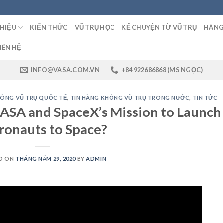
THIỆU
KIẾN THỨC
VŨ TRỤ HỌC
KỂ CHUYỆN TỪ VŨ TRỤ
HÀNG
IÊN HỆ
INFO@VASA.COM.VN
+84 922686868 (MS NGỌC)
HÔNG VŨ TRỤ QUỐC TẾ
,
TIN HÀNG KHÔNG VŨ TRỤ TRONG NƯỚC
,
TIN TỨC
NASA and SpaceX’s Mission to Launch
ronauts to Space?
D ON
THÁNG NĂM 29, 2020
BY
ADMIN