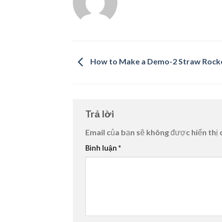
How to Make a Demo-2 Straw Rock
Trả lời
Email của bạn sẽ không được hiển thị 
Bình luận
*