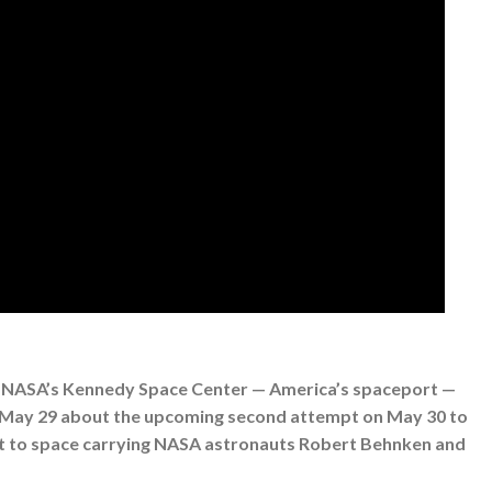
 NASA’s Kennedy Space Center — America’s spaceport —
 May 29 about the upcoming second attempt on May 30 to
t to space carrying NASA astronauts Robert Behnken and