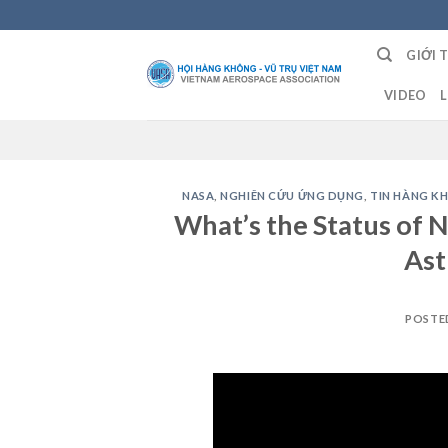
Skip
to
GIỚI 
content
VIDEO
L
NASA
,
NGHIÊN CỨU ỨNG DỤNG
,
TIN HÀNG K
What’s the Status of 
Ast
POSTE