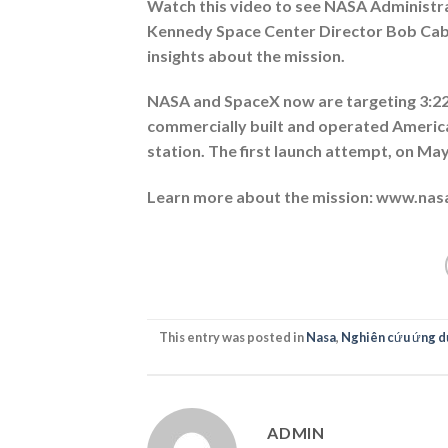
Watch this video to see NASA Administr
Kennedy Space Center Director Bob Caba
insights about the mission.
NASA and SpaceX now are targeting 3:22 p
commercially built and operated America
station. The first launch attempt, on M
Learn more about the mission: www.nas
This entry was posted in
Nasa
,
Nghiên cứu ứng d
ADMIN