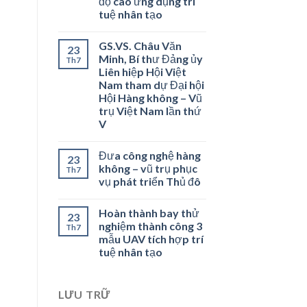
độ cao ứng dụng trí
tuệ nhân tạo
GS.VS. Châu Văn
23
Minh, Bí thư Đảng ủy
Th7
Liên hiệp Hội Việt
Nam tham dự Đại hội
Hội Hàng không – Vũ
trụ Việt Nam lần thứ
V
Đưa công nghệ hàng
23
không – vũ trụ phục
Th7
vụ phát triển Thủ đô
Hoàn thành bay thử
23
nghiệm thành công 3
Th7
mẫu UAV tích hợp trí
tuệ nhân tạo
LƯU TRỮ