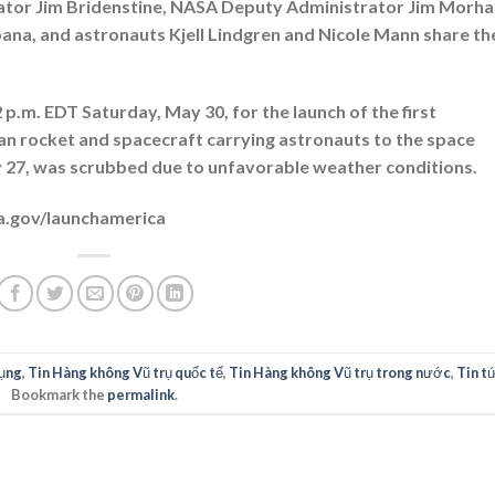
ator Jim Bridenstine, NASA Deputy Administrator Jim Morha
na, and astronauts Kjell Lindgren and Nicole Mann share th
.m. EDT Saturday, May 30, for the launch of the first
n rocket and spacecraft carrying astronauts to the space
ay 27, was scrubbed due to unfavorable weather conditions.
a.gov/launchamerica
ụng
,
Tin Hàng không Vũ trụ quốc tế
,
Tin Hàng không Vũ trụ trong nước
,
Tin t
Bookmark the
permalink
.