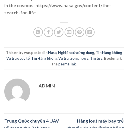
in the cosmos: https://www.nasa.gov/content/the-
search-for-life
This entry was posted in
Nasa
,
Nghiên cứu ứng dụng
,
Tin Hàng không
Vũ trụ quốc tế
,
Tin Hàng không Vũ trụ trong nước
,
Tin tức
. Bookmark
the
permalink
.
ADMIN
Trung Quốc chuyển 4 UAV
Hàng loạt máy bay trễ
vũ trang cho Pakistan
chuyến do sửa đường băng