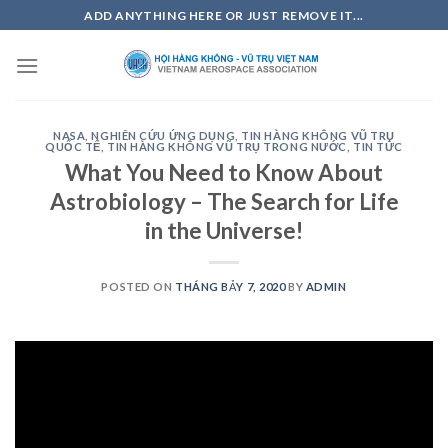
Skip
ADD ANYTHING HERE OR JUST REMOVE IT...
to
content
NASA
,
NGHIÊN CỨU ỨNG DỤNG
,
TIN HÀNG KHÔNG VŨ TRỤ
QUỐC TẾ
,
TIN HÀNG KHÔNG VŨ TRỤ TRONG NƯỚC
,
TIN TỨC
What You Need to Know About
Astrobiology – The Search for Life
in the Universe!
POSTED ON
THÁNG BẢY 7, 2020
BY
ADMIN