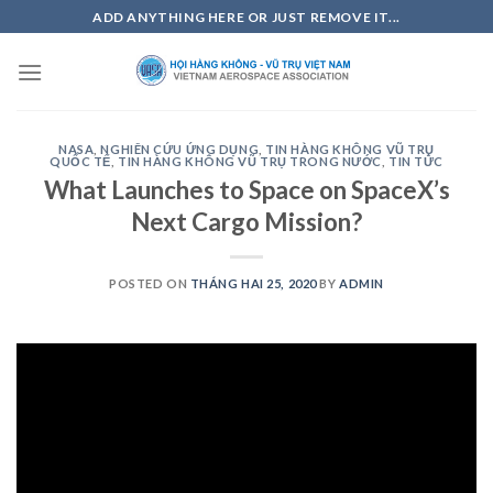
Skip
ADD ANYTHING HERE OR JUST REMOVE IT...
to
content
NASA
,
NGHIÊN CỨU ỨNG DỤNG
,
TIN HÀNG KHÔNG VŨ TRỤ
QUỐC TẾ
,
TIN HÀNG KHÔNG VŨ TRỤ TRONG NƯỚC
,
TIN TỨC
What Launches to Space on SpaceX’s
Next Cargo Mission?
POSTED ON
THÁNG HAI 25, 2020
BY
ADMIN