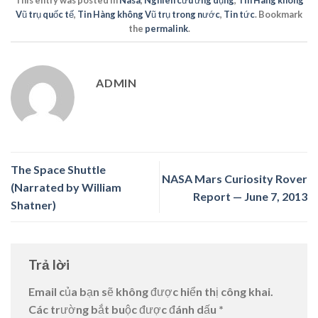
This entry was posted in
Nasa
,
Nghiên cứu ứng dụng
,
Tin Hàng không
Vũ trụ quốc tế
,
Tin Hàng không Vũ trụ trong nước
,
Tin tức
. Bookmark
the
permalink
.
ADMIN
The Space Shuttle
NASA Mars Curiosity Rover
(Narrated by William
Report — June 7, 2013
Shatner)
Trả lời
Email của bạn sẽ không được hiển thị công khai.
Các trường bắt buộc được đánh dấu
*