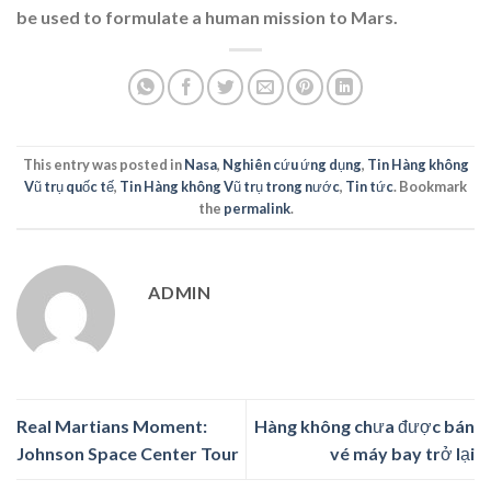
be used to formulate a human mission to Mars.
This entry was posted in
Nasa
,
Nghiên cứu ứng dụng
,
Tin Hàng không
Vũ trụ quốc tế
,
Tin Hàng không Vũ trụ trong nước
,
Tin tức
. Bookmark
the
permalink
.
ADMIN
Real Martians Moment:
Hàng không chưa được bán
Johnson Space Center Tour
vé máy bay trở lại