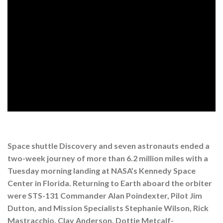
Space shuttle Discovery and seven astronauts ended a
two-week journey of more than 6.2 million miles with a
Tuesday morning landing at NASA’s Kennedy Space
Center in Florida. Returning to Earth aboard the orbiter
were STS-131 Commander Alan Poindexter, Pilot Jim
Dutton, and Mission Specialists Stephanie Wilson, Rick
Mastracchio, Clay Anderson, Dottie Metcalf-