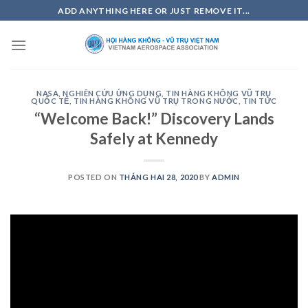
Skip
ADD ANYTHING HERE OR JUST REMOVE IT...
to
content
NASA
,
NGHIÊN CỨU ỨNG DỤNG
,
TIN HÀNG KHÔNG VŨ TRỤ
QUỐC TẾ
,
TIN HÀNG KHÔNG VŨ TRỤ TRONG NƯỚC
,
TIN TỨC
“Welcome Back!” Discovery Lands
Safely at Kennedy
POSTED ON
THÁNG HAI 28, 2020
BY
ADMIN