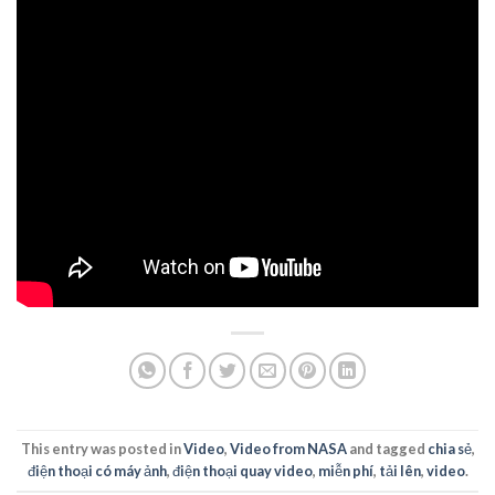
This entry was posted in
Video
,
Video from NASA
and tagged
chia sẻ
,
điện thoại có máy ảnh
,
điện thoại quay video
,
miễn phí
,
tải lên
,
video
.