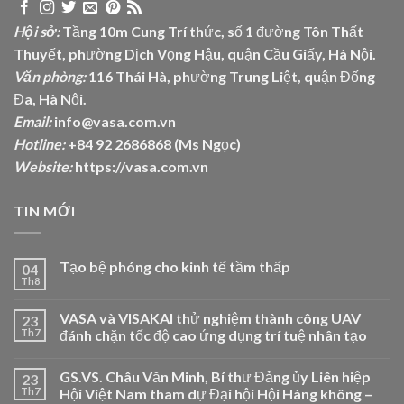
Hội sở:
Tầng 10m Cung Trí thức, số 1 đường Tôn Thất
Thuyết, phường Dịch Vọng Hậu, quận Cầu Giấy, Hà Nội.
Văn phòng:
116 Thái Hà, phường Trung Liệt, quận Đống
Đa, Hà Nội.
Email:
info@vasa.com.vn
Hotline:
+84 92 2686868 (Ms Ngọc)
Website:
https://vasa.com.vn
TIN MỚI
Tạo bệ phóng cho kinh tế tầm thấp
04
Th8
VASA và VISAKAI thử nghiệm thành công UAV
23
Th7
đánh chặn tốc độ cao ứng dụng trí tuệ nhân tạo
GS.VS. Châu Văn Minh, Bí thư Đảng ủy Liên hiệp
23
Th7
Hội Việt Nam tham dự Đại hội Hội Hàng không –