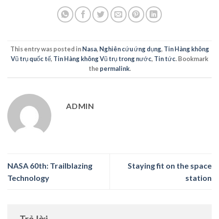
This entry was posted in
Nasa
,
Nghiên cứu ứng dụng
,
Tin Hàng không
Vũ trụ quốc tế
,
Tin Hàng không Vũ trụ trong nước
,
Tin tức
. Bookmark
the
permalink
.
ADMIN
NASA 60th: Trailblazing
Staying fit on the space
Technology
station
Trả lời