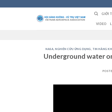
Skip
to
GIỚI 
content
VIDEO
L
NASA
,
NGHIÊN CỨU ỨNG DỤNG
,
TIN HÀNG K
Underground water o
POST