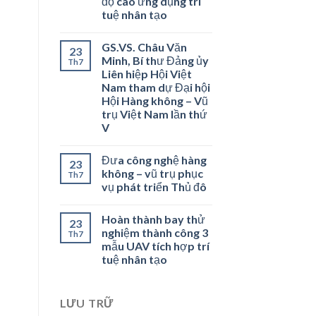
độ cao ứng dụng trí
tuệ nhân tạo
GS.VS. Châu Văn
23
Minh, Bí thư Đảng ủy
Th7
Liên hiệp Hội Việt
Nam tham dự Đại hội
Hội Hàng không – Vũ
trụ Việt Nam lần thứ
V
Đưa công nghệ hàng
23
không – vũ trụ phục
Th7
vụ phát triển Thủ đô
Hoàn thành bay thử
23
nghiệm thành công 3
Th7
mẫu UAV tích hợp trí
tuệ nhân tạo
LƯU TRỮ