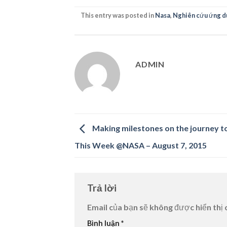
This entry was posted in
Nasa
,
Nghiên cứu ứng d
ADMIN
Making milestones on the journey t
This Week @NASA – August 7, 2015
Trả lời
Email của bạn sẽ không được hiển thị 
Bình luận
*