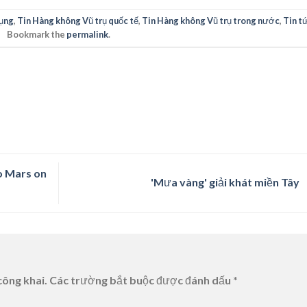
ụng
,
Tin Hàng không Vũ trụ quốc tế
,
Tin Hàng không Vũ trụ trong nước
,
Tin t
Bookmark the
permalink
.
o Mars on
'Mưa vàng' giải khát miền Tây
công khai.
Các trường bắt buộc được đánh dấu
*