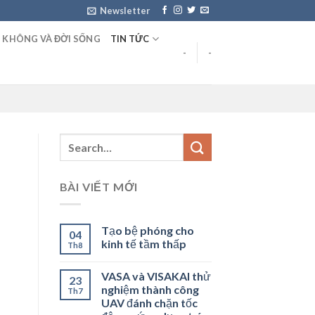
Newsletter
 KHÔNG VÀ ĐỜI SỐNG
TIN TỨC
-
-
BÀI VIẾT MỚI
Tạo bệ phóng cho
04
kinh tế tầm thấp
Th8
VASA và VISAKAI thử
23
nghiệm thành công
Th7
UAV đánh chặn tốc