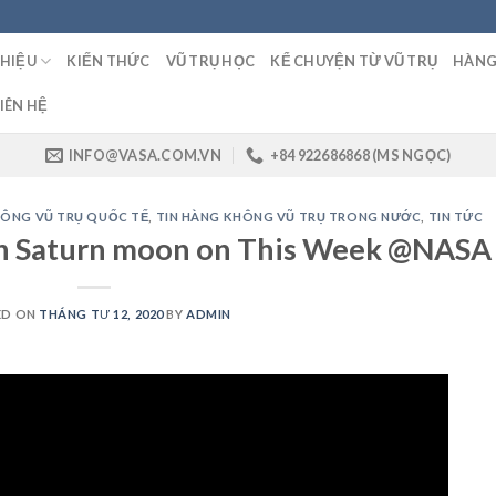
THIỆU
KIẾN THỨC
VŨ TRỤ HỌC
KỂ CHUYỆN TỪ VŨ TRỤ
HÀNG
IÊN HỆ
INFO@VASA.COM.VN
+84 922686868 (MS NGỌC)
HÔNG VŨ TRỤ QUỐC TẾ
,
TIN HÀNG KHÔNG VŨ TRỤ TRONG NƯỚC
,
TIN TỨC
n Saturn moon on This Week @NASA
ED ON
THÁNG TƯ 12, 2020
BY
ADMIN