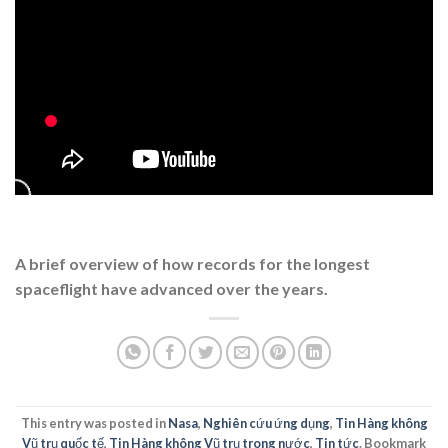
A brief overview of how records for the longest
spaceflight have advanced over the years.
This entry was posted in
Nasa
,
Nghiên cứu ứng dụng
,
Tin Hàng không
Vũ trụ quốc tế
,
Tin Hàng không Vũ trụ trong nước
,
Tin tức
. Bookmark