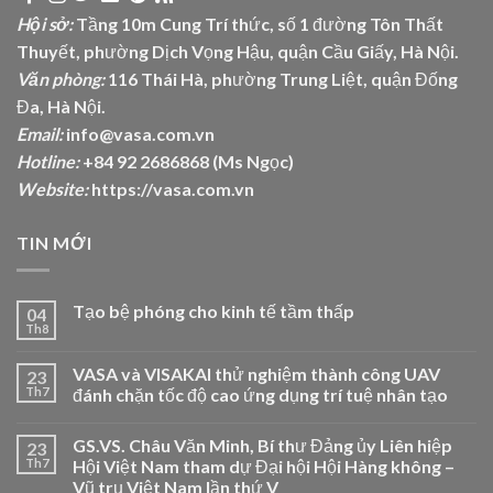
Hội sở:
Tầng 10m Cung Trí thức, số 1 đường Tôn Thất
Thuyết, phường Dịch Vọng Hậu, quận Cầu Giấy, Hà Nội.
Văn phòng:
116 Thái Hà, phường Trung Liệt, quận Đống
Đa, Hà Nội.
Email:
info@vasa.com.vn
Hotline:
+84 92 2686868 (Ms Ngọc)
Website:
https://vasa.com.vn
TIN MỚI
Tạo bệ phóng cho kinh tế tầm thấp
04
Th8
VASA và VISAKAI thử nghiệm thành công UAV
23
Th7
đánh chặn tốc độ cao ứng dụng trí tuệ nhân tạo
GS.VS. Châu Văn Minh, Bí thư Đảng ủy Liên hiệp
23
Th7
Hội Việt Nam tham dự Đại hội Hội Hàng không –
Vũ trụ Việt Nam lần thứ V