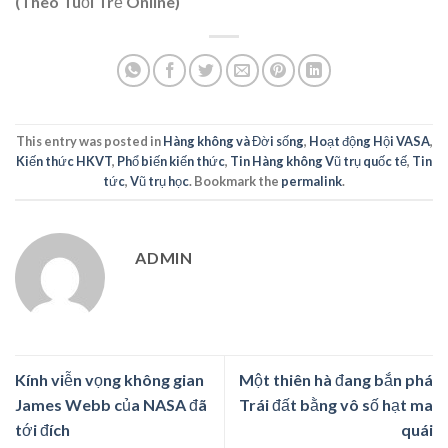
(Theo Tuổi Trẻ Online)
This entry was posted in
Hàng không và Đời sống
,
Hoạt động Hội VASA
,
Kiến thức HKVT
,
Phổ biến kiến thức
,
Tin Hàng không Vũ trụ quốc tế
,
Tin
tức
,
Vũ trụ học
. Bookmark the
permalink
.
ADMIN
Kính viễn vọng không gian
Một thiên hà đang bắn phá
James Webb của NASA đã
Trái đất bằng vô số hạt ma
tới đích
quái