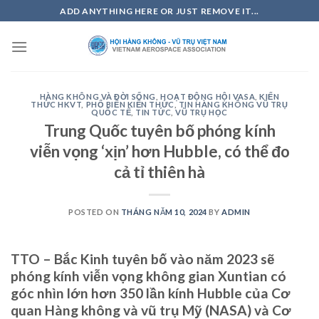
Skip
ADD ANYTHING HERE OR JUST REMOVE IT...
to
content
HÀNG KHÔNG VÀ ĐỜI SỐNG
,
HOẠT ĐỘNG HỘI VASA
,
KIẾN
THỨC HKVT
,
PHỔ BIẾN KIẾN THỨC
,
TIN HÀNG KHÔNG VŨ TRỤ
QUỐC TẾ
,
TIN TỨC
,
VŨ TRỤ HỌC
Trung Quốc tuyên bố phóng kính
viễn vọng ‘xịn’ hơn Hubble, có thể đo
cả tỉ thiên hà
POSTED ON
THÁNG NĂM 10, 2024
BY
ADMIN
TTO – Bắc Kinh tuyên bố vào năm 2023 sẽ
phóng kính viễn vọng không gian Xuntian có
góc nhìn lớn hơn 350 lần kính Hubble của Cơ
quan Hàng không và vũ trụ Mỹ (NASA) và Cơ