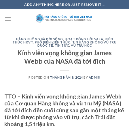
Skip
ADD ANYTHING HERE OR JUST REMOVE IT...
to
content
HÀNG KHÔNG VÀ ĐỜI SỐNG
,
HOẠT ĐỘNG HỘI VASA
,
KIẾN
THỨC HKVT
,
PHỔ BIẾN KIẾN THỨC
,
TIN HÀNG KHÔNG VŨ TRỤ
QUỐC TẾ
,
TIN TỨC
,
VŨ TRỤ HỌC
Kính viễn vọng không gian James
Webb của NASA đã tới đích
POSTED ON
THÁNG NĂM 9, 2024
BY
ADMIN
TTO – Kính viễn vọng không gian James Webb
của Cơ quan Hàng không và vũ trụ Mỹ (NASA)
đã tới đích đến cuối cùng sau gần một tháng kể
từ khi được phóng vào vũ trụ, cách Trái đất
khoảng 1,5 triệu km.