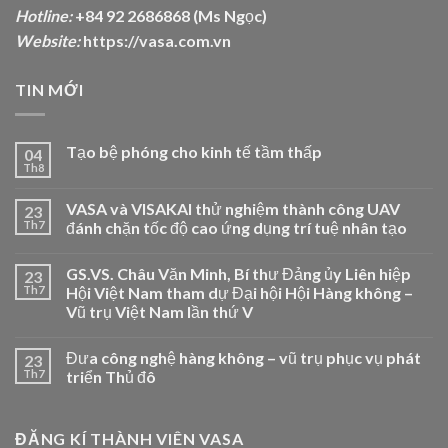
Hotline:
+84 92 2686868 (Ms Ngọc)
Website:
https://vasa.com.vn
TIN MỚI
Tạo bệ phóng cho kinh tế tầm thấp
04
Th8
VASA và VISAKAI thử nghiệm thành công UAV
23
Th7
đánh chặn tốc độ cao ứng dụng trí tuệ nhân tạo
GS.VS. Châu Văn Minh, Bí thư Đảng ủy Liên hiệp
23
Th7
Hội Việt Nam tham dự Đại hội Hội Hàng không –
Vũ trụ Việt Nam lần thứ V
Đưa công nghệ hàng không – vũ trụ phục vụ phát
23
Th7
triển Thủ đô
ĐĂNG KÍ THÀNH VIÊN VASA