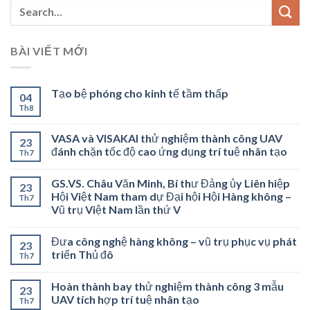
BÀI VIẾT MỚI
Tạo bệ phóng cho kinh tế tầm thấp
04
Th8
VASA và VISAKAI thử nghiệm thành công UAV
23
đánh chặn tốc độ cao ứng dụng trí tuệ nhân tạo
Th7
GS.VS. Châu Văn Minh, Bí thư Đảng ủy Liên hiệp
23
Hội Việt Nam tham dự Đại hội Hội Hàng không –
Th7
Vũ trụ Việt Nam lần thứ V
Đưa công nghệ hàng không – vũ trụ phục vụ phát
23
triển Thủ đô
Th7
Hoàn thành bay thử nghiệm thành công 3 mẫu
23
UAV tích hợp trí tuệ nhân tạo
Th7