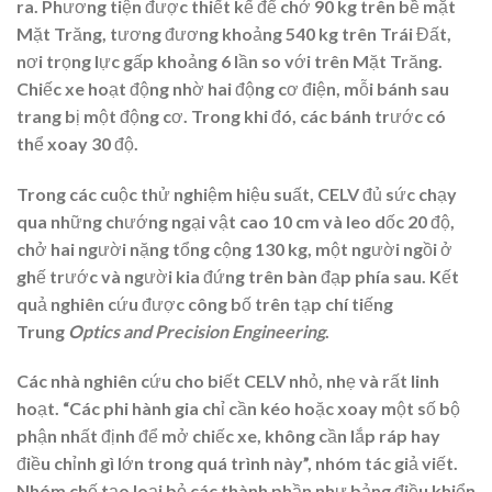
ra. Phương tiện được thiết kế để chở 90 kg trên bề mặt
Mặt Trăng, tương đương khoảng 540 kg trên Trái Đất,
nơi trọng lực gấp khoảng 6 lần so với trên Mặt Trăng.
Chiếc xe hoạt động nhờ hai động cơ điện, mỗi bánh sau
trang bị một động cơ. Trong khi đó, các bánh trước có
thể xoay 30 độ.
Trong các cuộc thử nghiệm hiệu suất, CELV đủ sức chạy
qua những chướng ngại vật cao 10 cm và leo dốc 20 độ,
chở hai người nặng tổng cộng 130 kg, một người ngồi ở
ghế trước và người kia đứng trên bàn đạp phía sau. Kết
quả nghiên cứu được công bố trên tạp chí tiếng
Trung
Optics and Precision Engineering
.
Các nhà nghiên cứu cho biết CELV nhỏ, nhẹ và rất linh
hoạt. “Các phi hành gia chỉ cần kéo hoặc xoay một số bộ
phận nhất định để mở chiếc xe, không cần lắp ráp hay
điều chỉnh gì lớn trong quá trình này”, nhóm tác giả viết.
Nhóm chế tạo loại bỏ các thành phần như bảng điều khiển