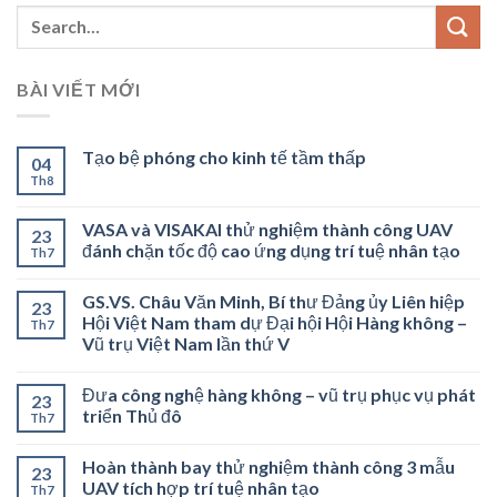
BÀI VIẾT MỚI
Tạo bệ phóng cho kinh tế tầm thấp
04
Th8
VASA và VISAKAI thử nghiệm thành công UAV
23
đánh chặn tốc độ cao ứng dụng trí tuệ nhân tạo
Th7
GS.VS. Châu Văn Minh, Bí thư Đảng ủy Liên hiệp
23
Hội Việt Nam tham dự Đại hội Hội Hàng không –
Th7
Vũ trụ Việt Nam lần thứ V
Đưa công nghệ hàng không – vũ trụ phục vụ phát
23
triển Thủ đô
Th7
Hoàn thành bay thử nghiệm thành công 3 mẫu
23
UAV tích hợp trí tuệ nhân tạo
Th7