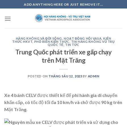
Skip
ADD ANYTHING HERE OR JUST REMOVE IT...
to
content
HÀNG KHÔNG VÀ ĐỜI SỐNG
,
HOẠT ĐỘNG HỘI VASA
,
KIẾN
THỨC HKVT
,
PHỔ BIẾN KIẾN THỨC
,
TIN HÀNG KHÔNG VŨ TRỤ
QUỐC TẾ
,
TIN TỨC
Trung Quốc phát triển xe gấp chạy
trên Mặt Trăng
POSTED ON
THÁNG SÁU 12, 2023
BY
ADMIN
Xe 4 bánh CELV được thiết kế để phi hành gia di chuyển
khẩn cấp, có tốc độ tối đa 10 km/h và chở được 90 kg trên
Mặt Trăng.