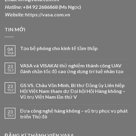
Hotline:
+84 92 2686868 (Ms Ngọc)
Website:
https://vasa.com.vn
TIN MỚI
Tạo bệ phóng cho kinh tế tầm thấp
04
Th8
VASA và VISAKAI thử nghiệm thành công UAV
23
Th7
đánh chặn tốc độ cao ứng dụng trí tuệ nhân tạo
GS.VS. Châu Văn Minh, Bí thư Đảng ủy Liên hiệp
23
Th7
Hội Việt Nam tham dự Đại hội Hội Hàng không –
Vũ trụ Việt Nam lần thứ V
Đưa công nghệ hàng không – vũ trụ phục vụ phát
23
Th7
triển Thủ đô
ĐĂNG KÍ THÀNH VIÊN VASA