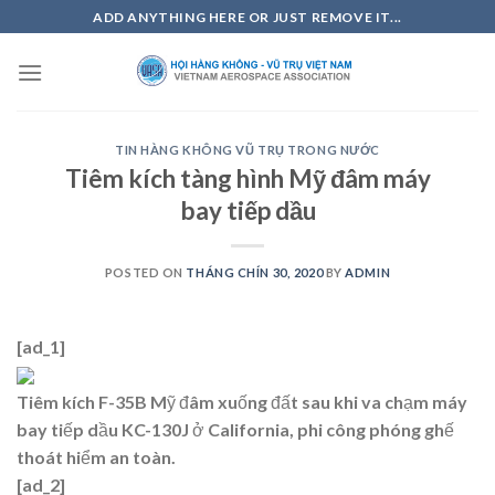
Skip
ADD ANYTHING HERE OR JUST REMOVE IT...
to
content
TIN HÀNG KHÔNG VŨ TRỤ TRONG NƯỚC
Tiêm kích tàng hình Mỹ đâm máy
bay tiếp dầu
POSTED ON
THÁNG CHÍN 30, 2020
BY
ADMIN
[ad_1]
Tiêm kích F-35B Mỹ đâm xuống đất sau khi va chạm máy
bay tiếp dầu KC-130J ở California, phi công phóng ghế
thoát hiểm an toàn.
[ad_2]