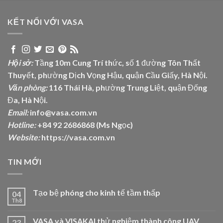
KẾT NỐI VỚI VASA
Hội sở:
Tầng 10m Cung Trí thức, số 1 đường Tôn Thất
Thuyết, phường Dịch Vọng Hậu, quận Cầu Giấy, Hà Nội.
Văn phòng:
116 Thái Hà, phường Trung Liệt, quận Đống
Đa, Hà Nội.
Email:
info@vasa.com.vn
Hotline:
+84 92 2686868 (Ms Ngọc)
Website:
https://vasa.com.vn
TIN MỚI
Tạo bệ phóng cho kinh tế tầm thấp
04
Th8
VASA và VISAKAI thử nghiệm thành công UAV
23