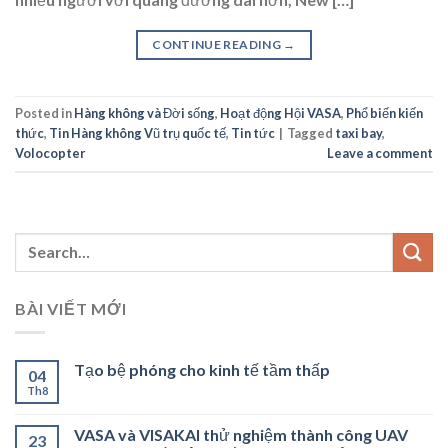
CONTINUE READING
→
Posted in
Hàng không và Đời sống
,
Hoạt động Hội VASA
,
Phổ biến kiến
thức
,
Tin Hàng không Vũ trụ quốc tế
,
Tin tức
|
Tagged
taxi bay
,
Volocopter
Leave a comment
BÀI VIẾT MỚI
Tạo bệ phóng cho kinh tế tầm thấp
04
Th8
VASA và VISAKAI thử nghiệm thành công UAV
23