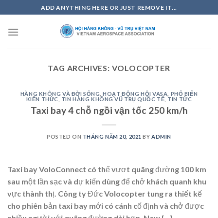
Skip
ADD ANYTHING HERE OR JUST REMOVE IT...
to
content
TAG ARCHIVES:
VOLOCOPTER
HÀNG KHÔNG VÀ ĐỜI SỐNG
,
HOẠT ĐỘNG HỘI VASA
,
PHỔ BIẾN
KIẾN THỨC
,
TIN HÀNG KHÔNG VŨ TRỤ QUỐC TẾ
,
TIN TỨC
Taxi bay 4 chỗ ngồi vận tốc 250 km/h
POSTED ON
THÁNG NĂM 20, 2021
BY
ADMIN
Taxi bay VoloConnect có thể vượt quãng đường 100 km
sau một lần sạc và dự kiến dùng để chở khách quanh khu
vực thành thị. Công ty Đức Volocopter tung ra thiết kế
cho phiên bản taxi bay mới có cánh cố định và chở được
nhiều người với quãng đường dài hơn, New […]