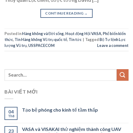
CONTINUE READING
→
Posted in
Hàng không và Đời sống
,
Hoạt động Hội VASA
,
Phổ biến kiến
thức
,
Tin Hàng không Vũ trụ quốc tế
,
Tin tức
|
Tagged
Bộ Tư lệnh Lực
lượng Vũ trụ
,
USSPACECOM
Leave a comment
BÀI VIẾT MỚI
Tạo bệ phóng cho kinh tế tầm thấp
04
Th8
VASA và VISAKAI thử nghiệm thành công UAV
23