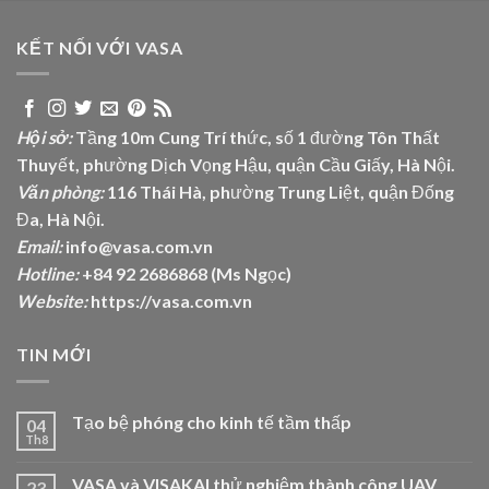
KẾT NỐI VỚI VASA
Hội sở:
Tầng 10m Cung Trí thức, số 1 đường Tôn Thất
Thuyết, phường Dịch Vọng Hậu, quận Cầu Giấy, Hà Nội.
Văn phòng:
116 Thái Hà, phường Trung Liệt, quận Đống
Đa, Hà Nội.
Email:
info@vasa.com.vn
Hotline:
+84 92 2686868 (Ms Ngọc)
Website:
https://vasa.com.vn
TIN MỚI
Tạo bệ phóng cho kinh tế tầm thấp
04
Th8
VASA và VISAKAI thử nghiệm thành công UAV
23