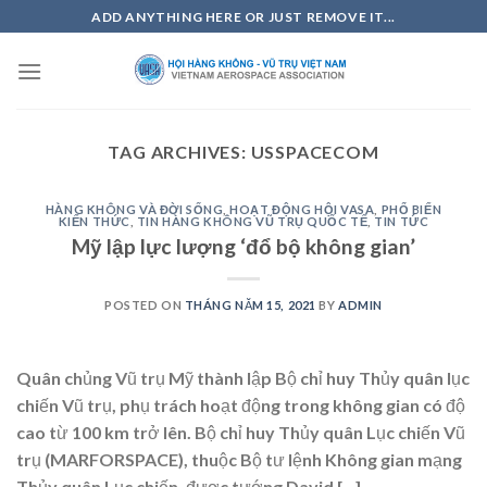
Skip
ADD ANYTHING HERE OR JUST REMOVE IT...
to
content
TAG ARCHIVES:
USSPACECOM
HÀNG KHÔNG VÀ ĐỜI SỐNG
,
HOẠT ĐỘNG HỘI VASA
,
PHỔ BIẾN
KIẾN THỨC
,
TIN HÀNG KHÔNG VŨ TRỤ QUỐC TẾ
,
TIN TỨC
Mỹ lập lực lượng ‘đổ bộ không gian’
POSTED ON
THÁNG NĂM 15, 2021
BY
ADMIN
Quân chủng Vũ trụ Mỹ thành lập Bộ chỉ huy Thủy quân lục
chiến Vũ trụ, phụ trách hoạt động trong không gian có độ
cao từ 100 km trở lên. Bộ chỉ huy Thủy quân Lục chiến Vũ
trụ (MARFORSPACE), thuộc Bộ tư lệnh Không gian mạng
Thủy quân Lục chiến, được tướng David […]