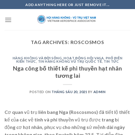
Skip
ADD ANYTHING HERE OR JUST REMOVE IT...
to
content
TAG ARCHIVES:
ROSCOSMOS
HÀNG KHÔNG VÀ ĐỜI SỐNG
,
HOẠT ĐỘNG HỘI VASA
,
PHỔ BIẾN
KIẾN THỨC
,
TIN HÀNG KHÔNG VŨ TRỤ QUỐC TẾ
,
TIN TỨC
Nga công bố thiết kế phi thuyền hạt nhân
tương lai
POSTED ON
THÁNG SÁU 20, 2021
BY
ADMIN
Cơ quan vũ trụ liên bang Nga (Roscosmos) đã tiết lộ thiết
kế của các vệ tinh và phi thuyền vũ trụ được trang bị
động cơ hạt nhân, phục vụ cho những sứ mệnh dài ngày
trong không gian, theo Sputnik hôm 23.5. Tại diễn đàn