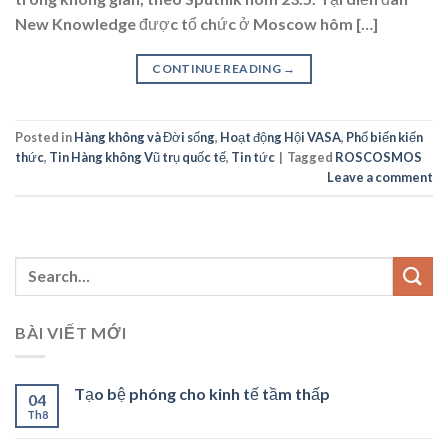
New Knowledge được tổ chức ở Moscow hôm […]
CONTINUE READING
→
Posted in
Hàng không và Đời sống
,
Hoạt động Hội VASA
,
Phổ biến kiến
thức
,
Tin Hàng không Vũ trụ quốc tế
,
Tin tức
|
Tagged
ROSCOSMOS
Leave a comment
BÀI VIẾT MỚI
Tạo bệ phóng cho kinh tế tầm thấp
04
Th8