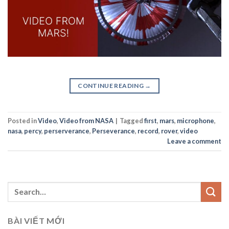
CONTINUE READING
→
Posted in
Video
,
Video from NASA
|
Tagged
first
,
mars
,
microphone
,
nasa
,
percy
,
perserverance
,
Perseverance
,
record
,
rover
,
video
Leave a comment
BÀI VIẾT MỚI