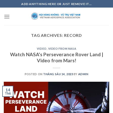
Skip
ADD ANYTHING HERE OR JUST REMOVE IT...
to
content
TAG ARCHIVES:
RECORD
VIDEO
,
VIDEO FROM NASA
Watch NASA's Perseverance Rover Land |
Video from Mars!
POSTED ON
THÁNG SÁU 14, 2023
BY
ADMIN
14
Th6