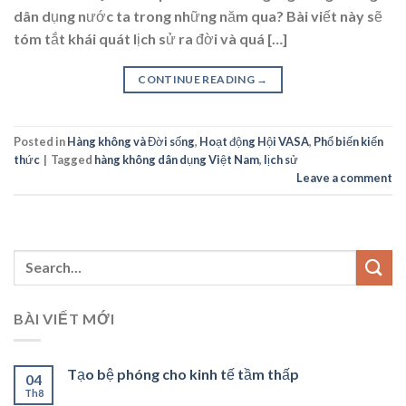
dân dụng nước ta trong những năm qua? Bài viết này sẽ
tóm tắt khái quát lịch sử ra đời và quá […]
CONTINUE READING
→
Posted in
Hàng không và Đời sống
,
Hoạt động Hội VASA
,
Phổ biến kiến
thức
|
Tagged
hàng không dân dụng Việt Nam
,
lịch sử
Leave a comment
BÀI VIẾT MỚI
Tạo bệ phóng cho kinh tế tầm thấp
04
Th8