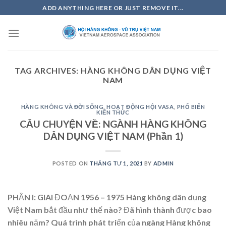
Skip
ADD ANYTHING HERE OR JUST REMOVE IT...
to
content
TAG ARCHIVES:
HÀNG KHÔNG DÂN DỤNG VIỆT
NAM
HÀNG KHÔNG VÀ ĐỜI SỐNG
,
HOẠT ĐỘNG HỘI VASA
,
PHỔ BIẾN
KIẾN THỨC
CÂU CHUYỆN VỀ: NGÀNH HÀNG KHÔNG
DÂN DỤNG VIỆT NAM (Phần 1)
POSTED ON
THÁNG TƯ 1, 2021
BY
ADMIN
PHẦN I: GIAI ĐOẠN 1956 – 1975 Hàng không dân dụng
Việt Nam bắt đầu như thế nào? Đã hình thành được bao
nhiêu năm? Quá trình phát triển của ngàng Hàng không