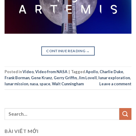
CONTINUE READING
→
Posted in
Video
,
Video from NASA
|
Tagged
Apollo
,
Charlie Duke
,
Frank Borman
,
Gene Kranz
,
Gerry Griffin
,
Jim Lovell
,
lunar exploration
,
lunar mission
,
nasa
,
space
,
Walt Cunningham
Leave a comment
BÀI VIẾT MỚI