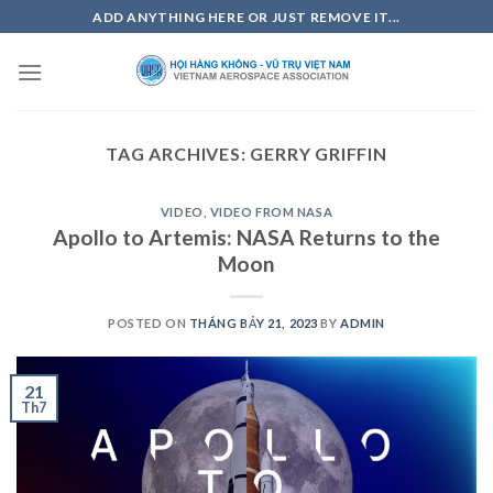
Skip
ADD ANYTHING HERE OR JUST REMOVE IT...
to
content
TAG ARCHIVES:
GERRY GRIFFIN
VIDEO
,
VIDEO FROM NASA
Apollo to Artemis: NASA Returns to the
Moon
POSTED ON
THÁNG BẢY 21, 2023
BY
ADMIN
21
Th7