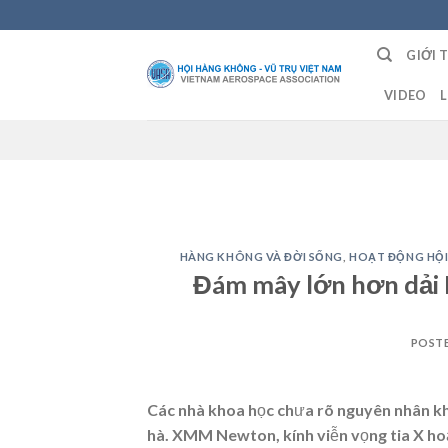
Skip
to
GIỚI 
content
VIDEO
L
HÀNG KHÔNG VÀ ĐỜI SỐNG
,
HOẠT ĐỘNG HỘI
Đám mây lớn hơn dải 
POST
Các nhà khoa học chưa rõ nguyên nhân khi
hà. XMM Newton, kính viễn vọng tia X ho