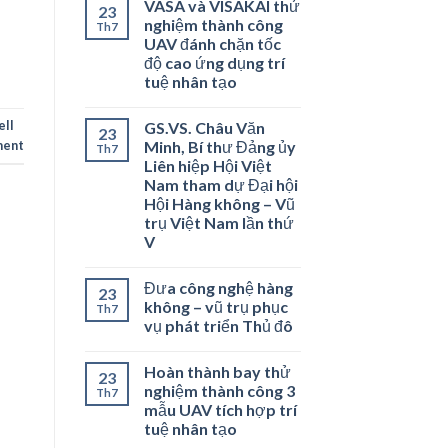
VASA và VISAKAI thử
23
nghiệm thành công
Th7
UAV đánh chặn tốc
độ cao ứng dụng trí
tuệ nhân tạo
ell
GS.VS. Châu Văn
23
Minh, Bí thư Đảng ủy
ment
Th7
Liên hiệp Hội Việt
Nam tham dự Đại hội
Hội Hàng không – Vũ
trụ Việt Nam lần thứ
V
Đưa công nghệ hàng
23
không – vũ trụ phục
Th7
vụ phát triển Thủ đô
Hoàn thành bay thử
23
nghiệm thành công 3
Th7
mẫu UAV tích hợp trí
tuệ nhân tạo