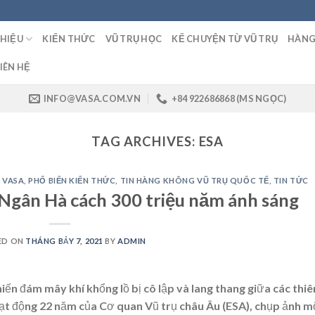
THIỆU
KIẾN THỨC
VŨ TRỤ HỌC
KỂ CHUYỆN TỪ VŨ TRỤ
HÀNG
IÊN HỆ
INFO@VASA.COM.VN
+84 922686868 (MS NGỌC)
TAG ARCHIVES:
ESA
 VASA
,
PHỔ BIẾN KIẾN THỨC
,
TIN HÀNG KHÔNG VŨ TRỤ QUỐC TẾ
,
TIN TỨC
Ngân Hà cách 300 triệu năm ánh sáng
ED ON
THÁNG BẢY 7, 2021
BY
ADMIN
ến đám mây khí khổng lồ bị cô lập và lang thang giữa các thiê
ạt động 22 năm của Cơ quan Vũ trụ châu Âu (ESA), chụp ảnh m