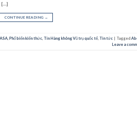
 […]
CONTINUE READING
→
VASA
,
Phổ biến kiến thức
,
Tin Hàng không Vũ trụ quốc tế
,
Tin tức
|
Tagged
Ab
Leave a com