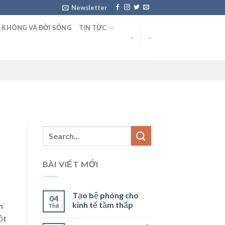
Newsletter
 KHÔNG VÀ ĐỜI SỐNG
TIN TỨC
-
-
BÀI VIẾT MỚI
Tạo bệ phóng cho
04
kinh tế tầm thấp
n
Th8
ột