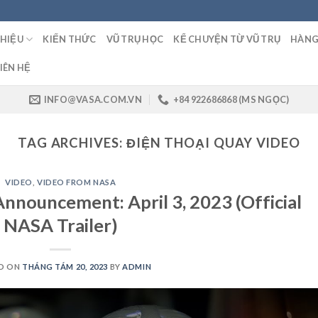
THIỆU
KIẾN THỨC
VŨ TRỤ HỌC
KỂ CHUYỆN TỪ VŨ TRỤ
HÀNG
IÊN HỆ
INFO@VASA.COM.VN
+84 922686868 (MS NGỌC)
TAG ARCHIVES:
ĐIỆN THOẠI QUAY VIDEO
VIDEO
,
VIDEO FROM NASA
Announcement: April 3, 2023 (Official
NASA Trailer)
D ON
THÁNG TÁM 20, 2023
BY
ADMIN