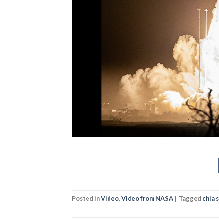
Posted in
Video
,
Video from NASA
|
Tagged
chia 