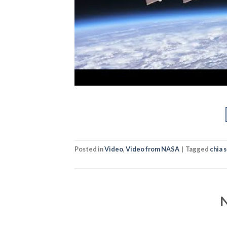
Posted in
Video
,
Video from NASA
|
Tagged
chia 
N