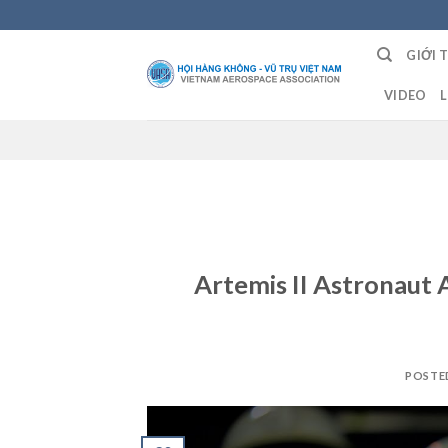
Skip
to
GIỚI 
content
VIDEO
L
Artemis II Astronaut 
POSTE