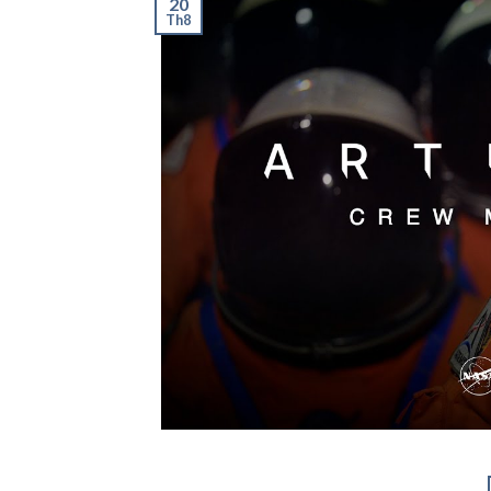
20
Th8