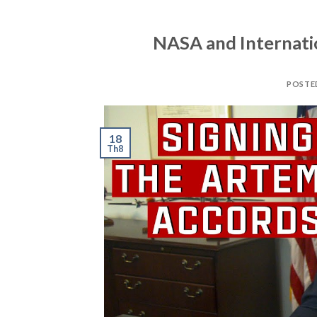
NASA and Internatio
POSTE
18
Th8