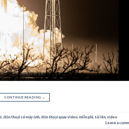
CONTINUE READING
→
sẻ
,
điện thoại có máy ảnh
,
điện thoại quay video
,
miễn phí
,
tải lên
,
video
Leave a com