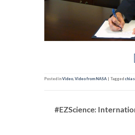
Posted in
Video
,
Video from NASA
|
Tagged
chia 
#EZScience: Internatio