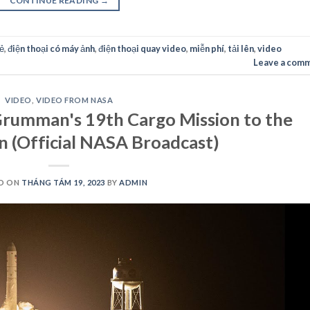
CONTINUE READING
→
sẻ
,
điện thoại có máy ảnh
,
điện thoại quay video
,
miễn phí
,
tải lên
,
video
Leave a com
VIDEO
,
VIDEO FROM NASA
rumman's 19th Cargo Mission to the
n (Official NASA Broadcast)
D ON
THÁNG TÁM 19, 2023
BY
ADMIN