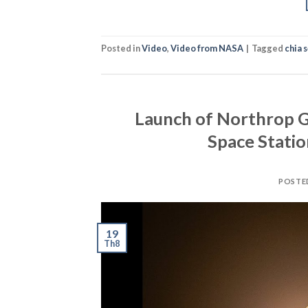
Posted in
Video
,
Video from NASA
|
Tagged
chia 
Launch of Northrop G
Space Statio
POSTE
19
Th8