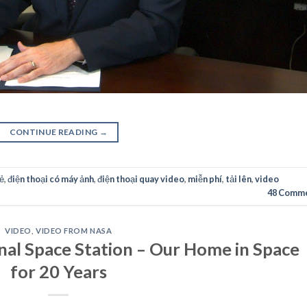
CONTINUE READING
→
sẻ
,
điện thoại có máy ảnh
,
điện thoại quay video
,
miễn phí
,
tải lên
,
video
48
Comme
VIDEO
,
VIDEO FROM NASA
nal Space Station – Our Home in Space
for 20 Years