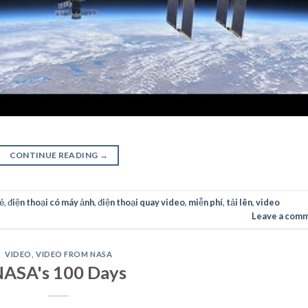
CONTINUE READING
→
sẻ
,
điện thoại có máy ảnh
,
điện thoại quay video
,
miễn phí
,
tải lên
,
video
Leave a com
VIDEO
,
VIDEO FROM NASA
ASA's 100 Days