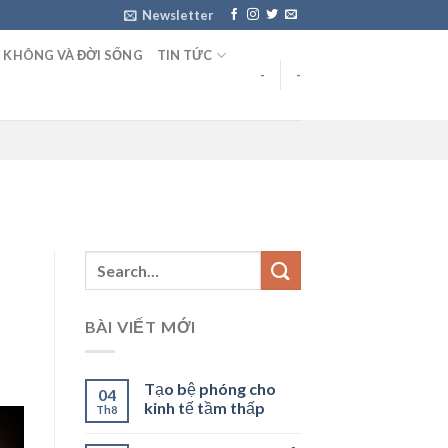
Newsletter
 KHÔNG VÀ ĐỜI SỐNG
TIN TỨC
-
-
BÀI VIẾT MỚI
Tạo bệ phóng cho
04
kinh tế tầm thấp
Th8