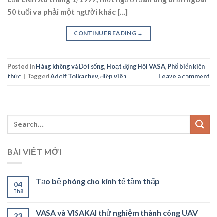
50 tuổi va phải một người khác […]
CONTINUE READING
→
Posted in
Hàng không và Đời sống
,
Hoạt động Hội VASA
,
Phổ biến kiến
thức
|
Tagged
Adolf Tolkachev
,
điệp viên
Leave a comment
BÀI VIẾT MỚI
Tạo bệ phóng cho kinh tế tầm thấp
04
Th8
VASA và VISAKAI thử nghiệm thành công UAV
23