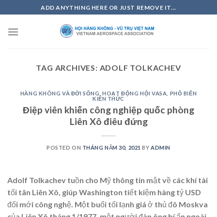
Skip
ADD ANYTHING HERE OR JUST REMOVE IT...
to
content
TAG ARCHIVES:
ADOLF TOLKACHEV
HÀNG KHÔNG VÀ ĐỜI SỐNG
,
HOẠT ĐỘNG HỘI VASA
,
PHỔ BIẾN
KIẾN THỨC
Điệp viên khiến công nghiệp quốc phòng
Liên Xô điêu đứng
POSTED ON
THÁNG NĂM 30, 2021
BY
ADMIN
Adolf Tolkachev tuồn cho Mỹ thông tin mật về các khí tài
tối tân Liên Xô, giúp Washington tiết kiệm hàng tỷ USD
đổi mới công nghệ. Một buổi tối lạnh giá ở thủ đô Moskva
của Liên Xô tháng 1/1977, một người đàn ông bí ẩn ngoài