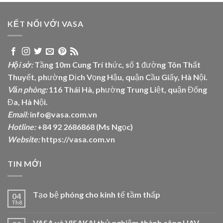
KẾT NỐI VỚI VASA
Hội sở:
Tầng 10m Cung Trí thức, số 1 đường Tôn Thất
Thuyết, phường Dịch Vọng Hậu, quận Cầu Giấy, Hà Nội.
Văn phòng:
116 Thái Hà, phường Trung Liệt, quận Đống
Đa, Hà Nội.
Email:
info@vasa.com.vn
Hotline:
+84 92 2686868 (Ms Ngọc)
Website:
https://vasa.com.vn
TIN MỚI
Tạo bệ phóng cho kinh tế tầm thấp
04
Th8
VASA và VISAKAI thử nghiệm thành công UAV