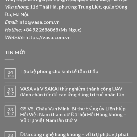
Văn phòng:
116 Thái Hà, phường Trung Liệt, quận Đống
Đa, Hà Nội.
Email:
info@vasa.com.vn
Hotline:
+84 92 2686868 (Ms Ngọc)
Website:
https://vasa.com.vn
TIN MỚI
Tạo bệ phóng cho kinh tế tầm thấp
04
Th8
VASA và VISAKAI thử nghiệm thành công UAV
23
Th7
đánh chặn tốc độ cao ứng dụng trí tuệ nhân tạo
GS.VS. Châu Văn Minh, Bí thư Đảng ủy Liên hiệp
23
Th7
Hội Việt Nam tham dự Đại hội Hội Hàng không –
Vũ trụ Việt Nam lần thứ V
Đưa công nghệ hàng không – vũ trụ phục vụ phát
23